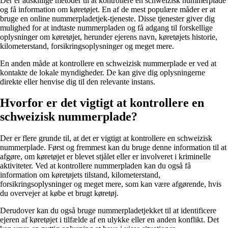
Der er adskillige metoder til at kontrollere en schweizisk nummerplade
og få information om køretøjet. En af de mest populære måder er at
bruge en online nummerpladetjek-tjeneste. Disse tjenester giver dig
mulighed for at indtaste nummerpladen og få adgang til forskellige
oplysninger om køretøjet, herunder ejerens navn, køretøjets historie,
kilometerstand, forsikringsoplysninger og meget mere.
En anden måde at kontrollere en schweizisk nummerplade er ved at
kontakte de lokale myndigheder. De kan give dig oplysningerne
direkte eller henvise dig til den relevante instans.
Hvorfor er det vigtigt at kontrollere en
schweizisk nummerplade?
Der er flere grunde til, at det er vigtigt at kontrollere en schweizisk
nummerplade. Først og fremmest kan du bruge denne information til at
afgøre, om køretøjet er blevet stjålet eller er involveret i kriminelle
aktiviteter. Ved at kontrollere nummerpladen kan du også få
information om køretøjets tilstand, kilometerstand,
forsikringsoplysninger og meget mere, som kan være afgørende, hvis
du overvejer at købe et brugt køretøj.
Derudover kan du også bruge nummerpladetjekket til at identificere
ejeren af køretøjet i tilfælde af en ulykke eller en anden konflikt. Det