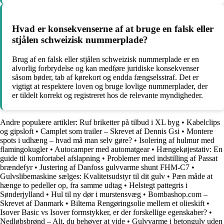
Hvad er konsekvenserne af at bruge en falsk eller
stjålen schweizisk nummerplade?
Brug af en falsk eller stjålen schweizisk nummerplade er en
alvorlig forbrydelse og kan medføre juridiske konsekvenser
såsom bøder, tab af kørekort og endda fængselsstraf. Det er
vigtigt at respektere loven og bruge lovlige nummerplader, der
er tildelt korrekt og registreret hos de relevante myndigheder.
Andre populære artikler:
Ruf briketter på tilbud i XL byg
•
Kabelclips
og gipsloft
•
Camplet som trailer – Skrevet af Dennis Gsi
•
Montere
spots i udhæng – hvad må man selv gøre?
•
Isolering af hulmur med
flamingokugler
•
Autocamper med automatgear
•
Hængekøjestativ: En
guide til komfortabel afslapning
•
Problemer med indstilling af Passat
brændefyr
•
Justering af Danfoss gulvvarme shunt FHM-C7
•
Gulvslibemaskine sælges: Kvalitetsudstyr til dit gulv
•
Pæn måde at
hænge to pedeller op, fra samme udtag
•
Helstegt pattegris i
Sønderjylland
•
Hul til ny dør i murstensvæg
•
Bombashop.com –
Skrevet af Danmark
•
Biltema Rengøringsolie mellem et olieskift
•
Isover Basic vs Isover formstykker, er der forskellige egenskaber?
•
Nedløbsbrønd – Alt, du behøver at vide
•
Gulvvarme i betongulv uden