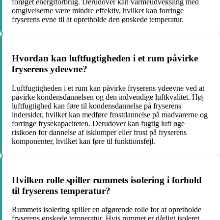
forøget energiforbrug. Derudover kan varmeudveksling med
omgivelserne være mindre effektiv, hvilket kan forringe
fryserens evne til at opretholde den ønskede temperatur.
Hvordan kan luftfugtigheden i et rum påvirke
fryserens ydeevne?
Luftfugtigheden i et rum kan påvirke fryserens ydeevne ved at
påvirke kondensdannelsen og den indvendige luftkvalitet. Høj
luftfugtighed kan føre til kondensdannelse på fryserens
indersider, hvilket kan medføre frostdannelse på madvarerne og
forringe frysekapaciteten. Derudover kan fugtig luft øge
risikoen for dannelse af isklumper eller frost på fryserens
komponenter, hvilket kan føre til funktionsfejl.
Hvilken rolle spiller rummets isolering i forhold
til fryserens temperatur?
Rummets isolering spiller en afgørende rolle for at opretholde
fryserens ønskede temperatur. Hvis rummet er dårligt isoleret,