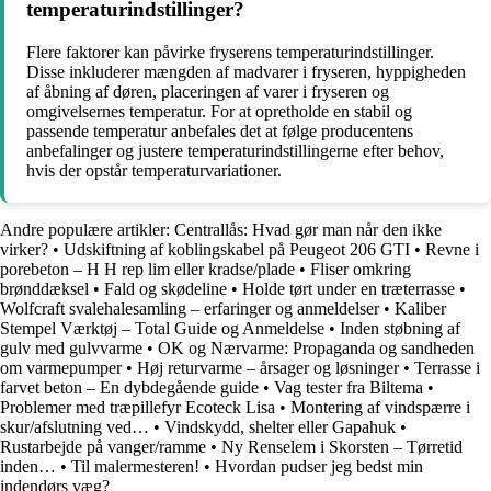
temperaturindstillinger?
Flere faktorer kan påvirke fryserens temperaturindstillinger.
Disse inkluderer mængden af madvarer i fryseren, hyppigheden
af åbning af døren, placeringen af varer i fryseren og
omgivelsernes temperatur. For at opretholde en stabil og
passende temperatur anbefales det at følge producentens
anbefalinger og justere temperaturindstillingerne efter behov,
hvis der opstår temperaturvariationer.
Andre populære artikler:
Centrallås: Hvad gør man når den ikke
virker?
•
Udskiftning af koblingskabel på Peugeot 206 GTI
•
Revne i
porebeton – H H rep lim eller kradse/plade
•
Fliser omkring
brønddæksel
•
Fald og skødeline
•
Holde tørt under en træterrasse
•
Wolfcraft svalehalesamling – erfaringer og anmeldelser
•
Kaliber
Stempel Værktøj – Total Guide og Anmeldelse
•
Inden støbning af
gulv med gulvvarme
•
OK og Nærvarme: Propaganda og sandheden
om varmepumper
•
Høj returvarme – årsager og løsninger
•
Terrasse i
farvet beton – En dybdegående guide
•
Vag tester fra Biltema
•
Problemer med træpillefyr Ecoteck Lisa
•
Montering af vindspærre i
skur/afslutning ved…
•
Vindskydd, shelter eller Gapahuk
•
Rustarbejde på vanger/ramme
•
Ny Renselem i Skorsten – Tørretid
inden…
•
Til malermesteren!
•
Hvordan pudser jeg bedst min
indendørs væg?