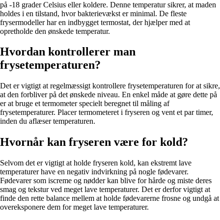
på -18 grader Celsius eller koldere. Denne temperatur sikrer, at maden
holdes i en tilstand, hvor bakterievækst er minimal. De fleste
frysermodeller har en indbygget termostat, der hjælper med at
opretholde den ønskede temperatur.
Hvordan kontrollerer man
frysetemperaturen?
Det er vigtigt at regelmæssigt kontrollere frysetemperaturen for at sikre,
at den forbliver på det ønskede niveau. En enkel måde at gøre dette på
er at bruge et termometer specielt beregnet til måling af
frysetemperaturer. Placer termometeret i fryseren og vent et par timer,
inden du aflæser temperaturen.
Hvornår kan fryseren være for kold?
Selvom det er vigtigt at holde fryseren kold, kan ekstremt lave
temperaturer have en negativ indvirkning på nogle fødevarer.
Fødevarer som iscreme og nødder kan blive for hårde og miste deres
smag og tekstur ved meget lave temperaturer. Det er derfor vigtigt at
finde den rette balance mellem at holde fødevarerne frosne og undgå at
overeksponere dem for meget lave temperaturer.