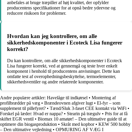
anbefales at bruge træpiller af høj kvalitet, der opfylder
producentens specifikationer for at opnå bedre ydeevne og
reducere risikoen for problemer.
Hvordan kan jeg kontrollere, om alle
sikkerhedskomponenter i Ecoteck Lisa fungerer
korrekt?
Du kan kontrollere, om alle sikkerhedskomponenter i Ecoteck
Lisa fungerer korrekt, ved at gennemgå og teste hver enkelt
komponent i henhold til producentens anvisninger. Dette kan
omfatte test af overophedningsbeskyttelse, termoelementer,
sikkerhedsventiler og andre relaterede komponenter.
Andre populære artikler:
Havelåge til indkørsel
•
Montering af
profilbrædder på væg
•
Brændeovnen afgiver lugt
•
El-fyr – som
supplement til pillefyret?
•
Tænd/Sluk 3-faset CEE kontakt via WiFi
•
Forskel på læder: Hvad er nappa?
•
Stearin på trægulv
•
Pris for at få
skiftet EGR ventil
•
Biomax 10 amatør! – Den ultimative guide til at
optimere din biogasproduktion
•
Skråt med kopbor
•
KEW 500 hobby
– Den ultimative vejledning
•
OPMURING AF VÆG I