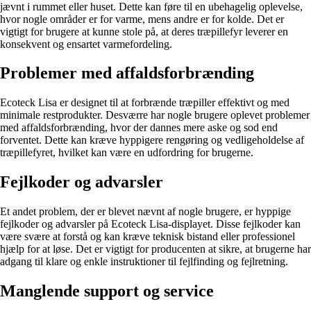
jævnt i rummet eller huset. Dette kan føre til en ubehagelig oplevelse,
hvor nogle områder er for varme, mens andre er for kolde. Det er
vigtigt for brugere at kunne stole på, at deres træpillefyr leverer en
konsekvent og ensartet varmefordeling.
Problemer med affaldsforbrænding
Ecoteck Lisa er designet til at forbrænde træpiller effektivt og med
minimale restprodukter. Desværre har nogle brugere oplevet problemer
med affaldsforbrænding, hvor der dannes mere aske og sod end
forventet. Dette kan kræve hyppigere rengøring og vedligeholdelse af
træpillefyret, hvilket kan være en udfordring for brugerne.
Fejlkoder og advarsler
Et andet problem, der er blevet nævnt af nogle brugere, er hyppige
fejlkoder og advarsler på Ecoteck Lisa-displayet. Disse fejlkoder kan
være svære at forstå og kan kræve teknisk bistand eller professionel
hjælp for at løse. Det er vigtigt for producenten at sikre, at brugerne har
adgang til klare og enkle instruktioner til fejlfinding og fejlretning.
Manglende support og service