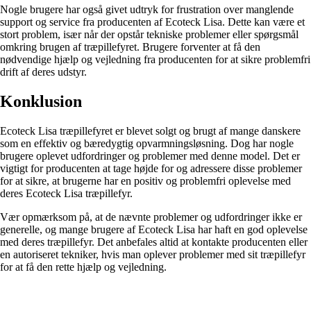
Nogle brugere har også givet udtryk for frustration over manglende
support og service fra producenten af Ecoteck Lisa. Dette kan være et
stort problem, især når der opstår tekniske problemer eller spørgsmål
omkring brugen af træpillefyret. Brugere forventer at få den
nødvendige hjælp og vejledning fra producenten for at sikre problemfri
drift af deres udstyr.
Konklusion
Ecoteck Lisa træpillefyret er blevet solgt og brugt af mange danskere
som en effektiv og bæredygtig opvarmningsløsning. Dog har nogle
brugere oplevet udfordringer og problemer med denne model. Det er
vigtigt for producenten at tage højde for og adressere disse problemer
for at sikre, at brugerne har en positiv og problemfri oplevelse med
deres Ecoteck Lisa træpillefyr.
Vær opmærksom på, at de nævnte problemer og udfordringer ikke er
generelle, og mange brugere af Ecoteck Lisa har haft en god oplevelse
med deres træpillefyr. Det anbefales altid at kontakte producenten eller
en autoriseret tekniker, hvis man oplever problemer med sit træpillefyr
for at få den rette hjælp og vejledning.