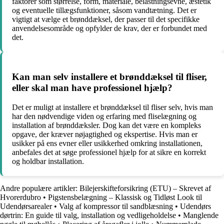
faktorer som størrelse, form, materiale, belastningsevne, æstetik
og eventuelle tillægsfunktioner, såsom vandtætning. Det er
vigtigt at vælge et brønddæksel, der passer til det specifikke
anvendelsesområde og opfylder de krav, der er forbundet med
det.
Kan man selv installere et brønddæksel til fliser,
eller skal man have professionel hjælp?
Det er muligt at installere et brønddæksel til fliser selv, hvis man
har den nødvendige viden og erfaring med fliselægning og
installation af brønddæksler. Dog kan det være en kompleks
opgave, der kræver nøjagtighed og ekspertise. Hvis man er
usikker på ens evner eller usikkerhed omkring installationen,
anbefales det at søge professionel hjælp for at sikre en korrekt
og holdbar installation.
Andre populære artikler:
Bilejerskifteforsikring (ETU) – Skrevet af
Hvorerdubro
•
Pigstensbelægning – Klassisk og Tidløst Look til
Udendørsarealer
•
Valg af kompressor til sandblæsning
•
Udendørs
dørtrin: En guide til valg, installation og vedligeholdelse
•
Manglende