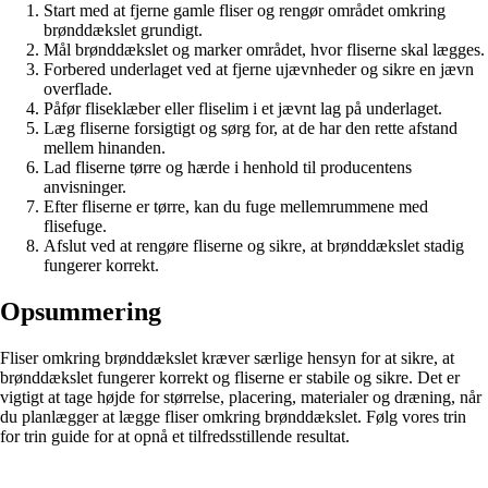
Start med at fjerne gamle fliser og rengør området omkring
brønddækslet grundigt.
Mål brønddækslet og marker området, hvor fliserne skal lægges.
Forbered underlaget ved at fjerne ujævnheder og sikre en jævn
overflade.
Påfør fliseklæber eller fliselim i et jævnt lag på underlaget.
Læg fliserne forsigtigt og sørg for, at de har den rette afstand
mellem hinanden.
Lad fliserne tørre og hærde i henhold til producentens
anvisninger.
Efter fliserne er tørre, kan du fuge mellemrummene med
flisefuge.
Afslut ved at rengøre fliserne og sikre, at brønddækslet stadig
fungerer korrekt.
Opsummering
Fliser omkring brønddækslet kræver særlige hensyn for at sikre, at
brønddækslet fungerer korrekt og fliserne er stabile og sikre. Det er
vigtigt at tage højde for størrelse, placering, materialer og dræning, når
du planlægger at lægge fliser omkring brønddækslet. Følg vores trin
for trin guide for at opnå et tilfredsstillende resultat.