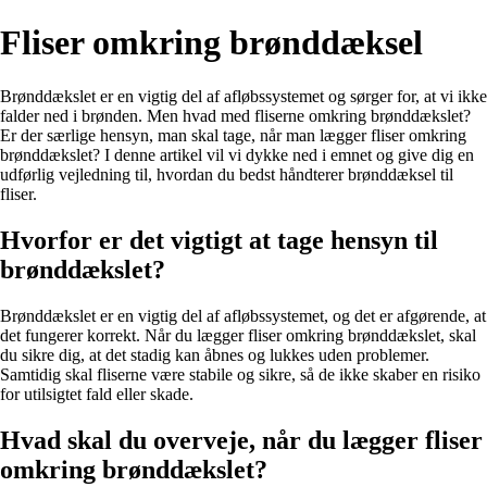
Fliser omkring brønddæksel
Brønddækslet er en vigtig del af afløbssystemet og sørger for, at vi ikke
falder ned i brønden. Men hvad med fliserne omkring brønddækslet?
Er der særlige hensyn, man skal tage, når man lægger fliser omkring
brønddækslet? I denne artikel vil vi dykke ned i emnet og give dig en
udførlig vejledning til, hvordan du bedst håndterer brønddæksel til
fliser.
Hvorfor er det vigtigt at tage hensyn til
brønddækslet?
Brønddækslet er en vigtig del af afløbssystemet, og det er afgørende, at
det fungerer korrekt. Når du lægger fliser omkring brønddækslet, skal
du sikre dig, at det stadig kan åbnes og lukkes uden problemer.
Samtidig skal fliserne være stabile og sikre, så de ikke skaber en risiko
for utilsigtet fald eller skade.
Hvad skal du overveje, når du lægger fliser
omkring brønddækslet?