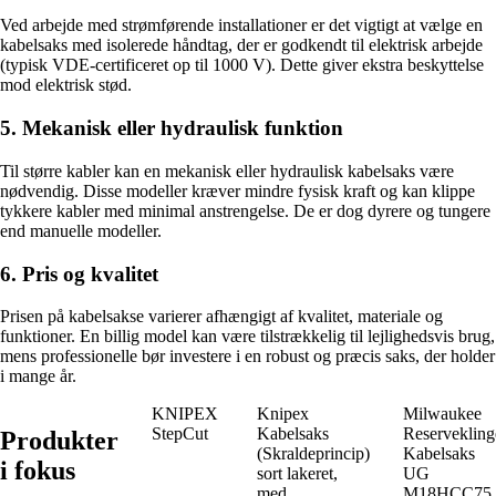
Ved arbejde med strømførende installationer er det vigtigt at vælge en
kabelsaks med isolerede håndtag, der er godkendt til elektrisk arbejde
(typisk VDE-certificeret op til 1000 V). Dette giver ekstra beskyttelse
mod elektrisk stød.
5. Mekanisk eller hydraulisk funktion
Til større kabler kan en mekanisk eller hydraulisk kabelsaks være
nødvendig. Disse modeller kræver mindre fysisk kraft og kan klippe
tykkere kabler med minimal anstrengelse. De er dog dyrere og tungere
end manuelle modeller.
6. Pris og kvalitet
Prisen på kabelsakse varierer afhængigt af kvalitet, materiale og
funktioner. En billig model kan være tilstrækkelig til lejlighedsvis brug,
mens professionelle bør investere i en robust og præcis saks, der holder
i mange år.
KNIPEX
Knipex
Milwaukee
StepCut
Kabelsaks
Reservekling
Produkter
(Skraldeprincip)
Kabelsaks
i fokus
sort lakeret,
UG
med
M18HCC75