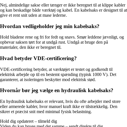
Nej, almindelige sakse eller tænger er ikke beregnet til at klippe kabler
og kan beskadige både værktøj og kabel. En kabelsaks er designet til at
give et rent snit uden at mase lederne.
Hvordan vedligeholder jeg min kabelsaks?
Hold bladene rene og fri for fedt og snavs. Smør leddene jævnligt, og
opbevar saksen tørt for at undgå rust. Undgå at bruge den på
materialer, den ikke er beregnet til.
Hvad betyder VDE-certificering?
VDE-certificering betyder, at værktøjet er testet og godkendt til
elektrisk arbejde op til en bestemt spænding (typisk 1000 V). Det
garanterer, at isoleringen beskytter mod elektrisk stød.
Hvornår bør jeg vælge en hydraulisk kabelsaks?
En hydraulisk kabelsaks er relevant, hvis du ofte arbejder med store
eller armerede kabler, hvor manuel kraft ikke er tilstrækkelig. Den
sikrer et præcist snit med minimal fysisk belastning.
Hold dig opdateret – tilmeld dig
Viden du kan bruge med det samme – sendt direkte til dig.