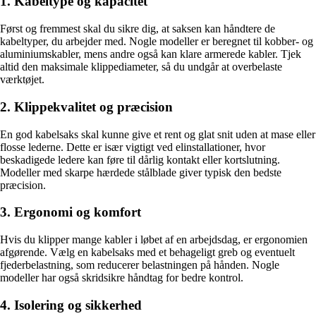
1. Kabeltype og kapacitet
Først og fremmest skal du sikre dig, at saksen kan håndtere de
kabeltyper, du arbejder med. Nogle modeller er beregnet til kobber- og
aluminiumskabler, mens andre også kan klare armerede kabler. Tjek
altid den maksimale klippediameter, så du undgår at overbelaste
værktøjet.
2. Klippekvalitet og præcision
En god kabelsaks skal kunne give et rent og glat snit uden at mase eller
flosse lederne. Dette er især vigtigt ved elinstallationer, hvor
beskadigede ledere kan føre til dårlig kontakt eller kortslutning.
Modeller med skarpe hærdede stålblade giver typisk den bedste
præcision.
3. Ergonomi og komfort
Hvis du klipper mange kabler i løbet af en arbejdsdag, er ergonomien
afgørende. Vælg en kabelsaks med et behageligt greb og eventuelt
fjederbelastning, som reducerer belastningen på hånden. Nogle
modeller har også skridsikre håndtag for bedre kontrol.
4. Isolering og sikkerhed