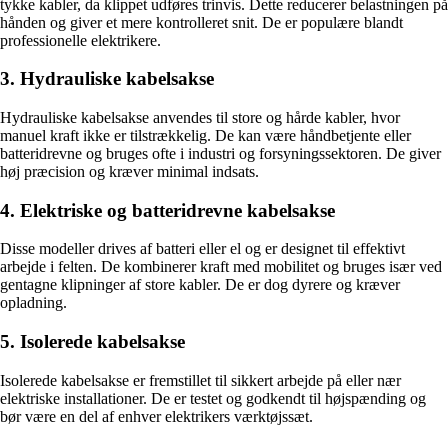
tykke kabler, da klippet udføres trinvis. Dette reducerer belastningen på
hånden og giver et mere kontrolleret snit. De er populære blandt
professionelle elektrikere.
3. Hydrauliske kabelsakse
Hydrauliske kabelsakse anvendes til store og hårde kabler, hvor
manuel kraft ikke er tilstrækkelig. De kan være håndbetjente eller
batteridrevne og bruges ofte i industri og forsyningssektoren. De giver
høj præcision og kræver minimal indsats.
4. Elektriske og batteridrevne kabelsakse
Disse modeller drives af batteri eller el og er designet til effektivt
arbejde i felten. De kombinerer kraft med mobilitet og bruges især ved
gentagne klipninger af store kabler. De er dog dyrere og kræver
opladning.
5. Isolerede kabelsakse
Isolerede kabelsakse er fremstillet til sikkert arbejde på eller nær
elektriske installationer. De er testet og godkendt til højspænding og
bør være en del af enhver elektrikers værktøjssæt.