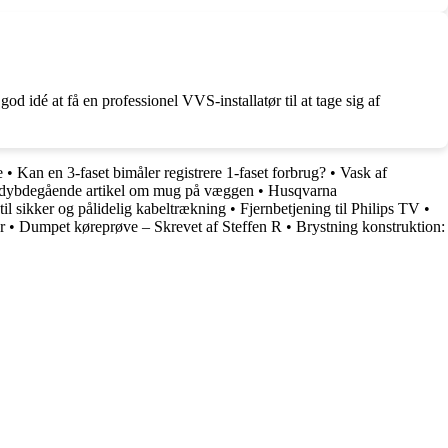
d idé at få en professionel VVS-installatør til at tage sig af
e
•
Kan en 3-faset bimåler registrere 1-faset forbrug?
•
Vask af
 dybdegående artikel om mug på væggen
•
Husqvarna
til sikker og pålidelig kabeltrækning
•
Fjernbetjening til Philips TV
•
r
•
Dumpet køreprøve – Skrevet af Steffen R
•
Brystning konstruktion: