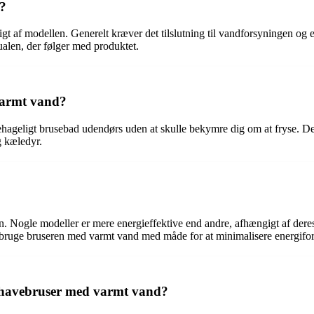
d?
t af modellen. Generelt kræver det tilslutning til vandforsyningen og e
ualen, der følger med produktet.
varmt vand?
ageligt brusebad udendørs uden at skulle bekymre dig om at fryse. Det 
g kæledyr.
n. Nogle modeller er mere energieffektive end andre, afhængigt af dere
bruge bruseren med varmt vand med måde for at minimalisere energifor
en havebruser med varmt vand?