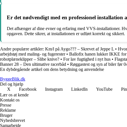
Er det nødvendigt med en professionel installatio
Det afhænger af dine evner og erfaring med VVS-installationer. Hvis d
opgaven. Dette sikrer, at installationen er udført korrekt og sikkert.
Andre populære artikler:
Km/l på Aygo??? – Skrevet af Jeppe L
•
Hvor
arbejdstøj med maling- og fugerester
•
Ballofix hanen lukker IKKE fo
robotplæneklipper – Slibe knive?
•
For lav fugtighed i nyt hus
•
Flagsta
Banner 28 – Den ultimative racerbåd
•
Røggastest og syn af biler før 
En dybdegående artikel om dens betydning og anvendelse
ByggeBlik.dk
Del og hjælp
X
Facebook
Instagram
LinkedIn
YouTube
Pin
Lær os at kende
Kontakt os
Presse
Reklame
Bruger
Nyhedsbrevet
Samarbejde