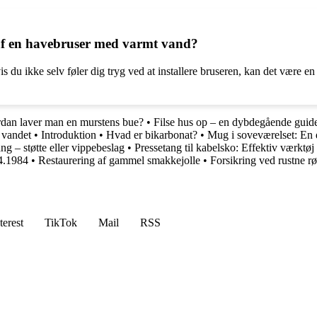
n af en havebruser med varmt vand?
u ikke selv føler dig tryg ved at installere bruseren, kan det være en go
dan laver man en murstens bue?
•
Filse hus op – en dybdegående guid
r vandet
•
Introduktion
•
Hvad er bikarbonat?
•
Mug i soveværelset: En
ng – støtte eller vippebeslag
•
Pressetang til kabelsko: Effektiv værktøj 
04.1984
•
Restaurering af gammel smakkejolle
•
Forsikring ved rustne rø
terest
TikTok
Mail
RSS