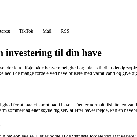
terest
TikTok
Mail
RSS
investering til din have
ve, der kan tilføje både bekvemmelighed og luksus til din udendørsopl
e ned i de mange fordele ved have brusere med varmt vand og give dig a
hed for at tage et varmt bad i haven. Den er normalt tilsluttet en vand
 varm sommerdag eller skylle dig selv af efter havearbejde, kan en have
d
n haveoplevelse. Her er nogle af de vigtigste fordele ved at investere i