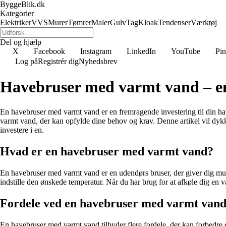
ByggeBlik.dk
Kategorier
Elektriker
VVS
Murer
Tømrer
Maler
Gulv
Tag
Kloak
Tendenser
Værktøj
Del og hjælp
X
Facebook
Instagram
LinkedIn
YouTube
Pin
Log på
Registrér dig
Nyhedsbrev
Havebruser med varmt vand – en 
En havebruser med varmt vand er en fremragende investering til din ha
varmt vand, der kan opfylde dine behov og krav. Denne artikel vil dykk
investere i en.
Hvad er en havebruser med varmt vand?
En havebruser med varmt vand er en udendørs bruser, der giver dig mulig
indstille den ønskede temperatur. Når du har brug for at afkøle dig en
Fordele ved en havebruser med varmt van
En havebruser med varmt vand tilbyder flere fordele, der kan forbedre di