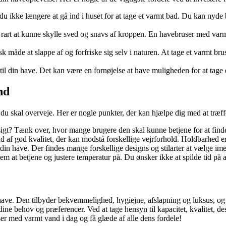
ikke længere at gå ind i huset for at tage et varmt bad. Du kan nyde 
re rart at kunne skylle sved og snavs af kroppen. En havebruser med var
måde at slappe af og forfriske sig selv i naturen. At tage et varmt bru
l din have. Det kan være en fornøjelse at have muligheden for at tage et 
nd
du skal overveje. Her er nogle punkter, der kan hjælpe dig med at træffe
t? Tænk over, hvor mange brugere den skal kunne betjene for at finde 
 af god kvalitet, der kan modstå forskellige vejrforhold. Holdbarhed er v
in have. Der findes mange forskellige designs og stilarter at vælge imel
at betjene og justere temperatur på. Du ønsker ikke at spilde tid på at 
 have. Den tilbyder bekvemmelighed, hygiejne, afslapning og luksus, og
 behov og præferencer. Ved at tage hensyn til kapacitet, kvalitet, des
er med varmt vand i dag og få glæde af alle dens fordele!