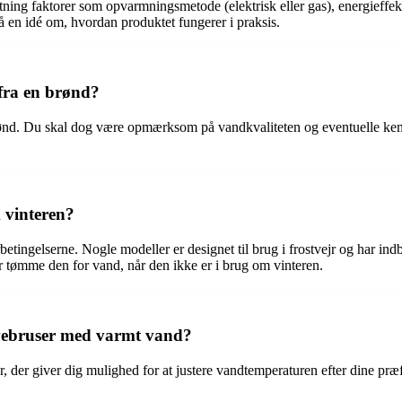
ing faktorer som opvarmningsmetode (elektrisk eller gas), energieffekti
få en idé om, hvordan produktet fungerer i praksis.
fra en brønd?
ønd. Du skal dog være opmærksom på vandkvaliteten og eventuelle kemis
 vinteren?
ngelserne. Nogle modeller er designet til brug i frostvejr og har indby
r tømme den for vand, når den ikke er i brug om vinteren.
avebruser med varmt vand?
 der giver dig mulighed for at justere vandtemperaturen efter dine præfe