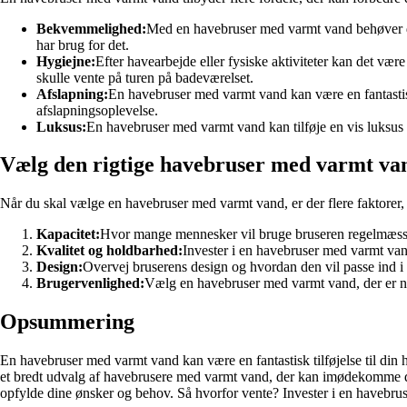
Bekvemmelighed:
Med en havebruser med varmt vand behøver du 
har brug for det.
Hygiejne:
Efter havearbejde eller fysiske aktiviteter kan det væ
skulle vente på turen på badeværelset.
Afslapning:
En havebruser med varmt vand kan være en fantastisk 
afslapningsoplevelse.
Luksus:
En havebruser med varmt vand kan tilføje en vis luksus ti
Vælg den rigtige havebruser med varmt va
Når du skal vælge en havebruser med varmt vand, er der flere faktorer, 
Kapacitet:
Hvor mange mennesker vil bruge bruseren regelmæssig
Kvalitet og holdbarhed:
Invester i en havebruser med varmt vand
Design:
Overvej bruserens design og hvordan den vil passe ind i d
Brugervenlighed:
Vælg en havebruser med varmt vand, der er nem 
Opsummering
En havebruser med varmt vand kan være en fantastisk tilføjelse til din
et bredt udvalg af havebrusere med varmt vand, der kan imødekomme dine
opfylde dine ønsker og behov. Så hvorfor vente? Invester i en havebrus