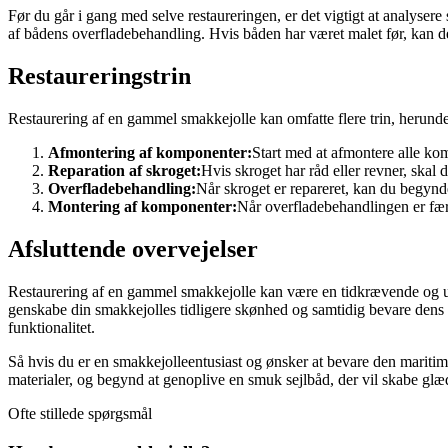
Før du går i gang med selve restaureringen, er det vigtigt at analyser
af bådens overfladebehandling. Hvis båden har været malet før, kan d
Restaureringstrin
Restaurering af en gammel smakkejolle kan omfatte flere trin, herunde
Afmontering af komponenter:
Start med at afmontere alle kom
Reparation af skroget:
Hvis skroget har råd eller revner, skal 
Overfladebehandling:
Når skroget er repareret, kan du begynde
Montering af komponenter:
Når overfladebehandlingen er færd
Afsluttende overvejelser
Restaurering af en gammel smakkejolle kan være en tidkrævende og udfo
genskabe din smakkejolles tidligere skønhed og samtidig bevare dens h
funktionalitet.
Så hvis du er en smakkejolleentusiast og ønsker at bevare den maritime 
materialer, og begynd at genoplive en smuk sejlbåd, der vil skabe gl
Ofte stillede spørgsmål