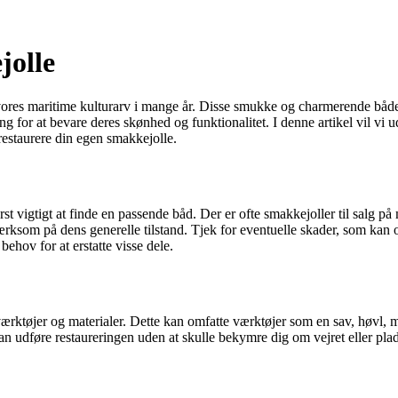
jolle
af vores maritime kulturarv i mange år. Disse smukke og charmerende bå
ng for at bevare deres skønhed og funktionalitet. I denne artikel vil v
estaurere din egen smakkejolle.
ørst vigtigt at finde en passende båd. Der er ofte smakkejoller til salg 
som på dens generelle tilstand. Tjek for eventuelle skader, som kan omf
ehov for at erstatte visse dele.
værktøjer og materialer. Dette kan omfatte værktøjer som en sav, høvl, 
an udføre restaureringen uden at skulle bekymre dig om vejret eller pl