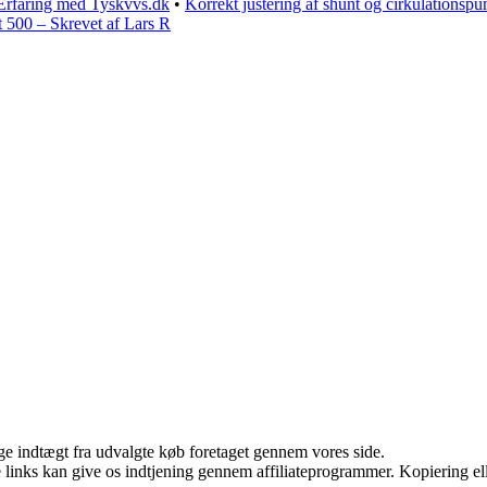
Erfaring med Tyskvvs.dk
•
Korrekt justering af shunt og cirkulationsp
at 500 – Skrevet af Lars R
age indtægt fra udvalgte køb foretaget gennem vores side.
le links kan give os indtjening gennem affiliateprogrammer. Kopiering ell