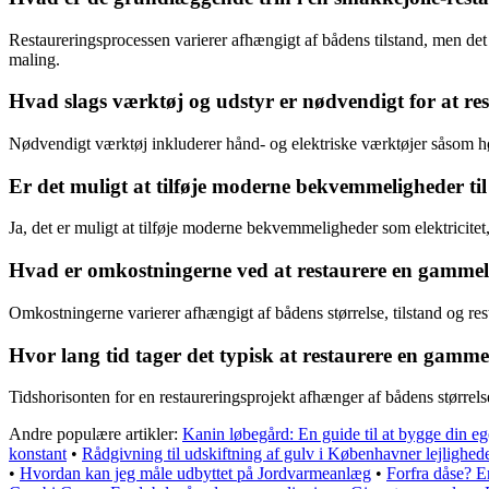
Restaureringsprocessen varierer afhængigt af bådens tilstand, men det 
maling.
Hvad slags værktøj og udstyr er nødvendigt for at r
Nødvendigt værktøj inkluderer hånd- og elektriske værktøjer såsom hø
Er det muligt at tilføje moderne bekvemmeligheder til
Ja, det er muligt at tilføje moderne bekvemmeligheder som elektricitet
Hvad er omkostningerne ved at restaurere en gammel
Omkostningerne varierer afhængigt af bådens størrelse, tilstand og rest
Hvor lang tid tager det typisk at restaurere en gamm
Tidshorisonten for en restaureringsprojekt afhænger af bådens størrelse,
Andre populære artikler:
Kanin løbegård: En guide til at bygge din eg
konstant
•
Rådgivning til udskiftning af gulv i Københavner lejlighed
•
Hvordan kan jeg måle udbyttet på Jordvarmeanlæg
•
Forfra dåse? E