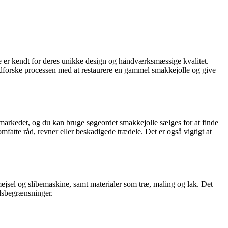
de er kendt for deres unikke design og håndværksmæssige kvalitet.
i udforske processen med at restaurere en gammel smakkejolle og give
på markedet, og du kan bruge søgeordet smakkejolle sælges for at finde
atte råd, revner eller beskadigede trædele. Det er også vigtigt at
mejsel og slibemaskine, samt materialer som træ, maling og lak. Det
adsbegrænsninger.