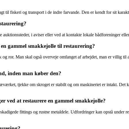
t til fiskeri og transport i de indre farvande. Den er kendt for sit karak
staurering?
 auktionssteder, i aviser eller ved at kontakte lokale bådforeninger ell
 en gammel smakkejolle til restaurering?
æk og ror. Man skal også overveje omfanget af arbejdet, man er villig t
and, inden man køber den?
æværket, tjekke om skroget er stabilt og om maskineriet er intakt. Det k
er ved at restaurere en gammel smakkejolle?
kadigede fittings og rustne metaldele. Udfordringer kan opstå under rep
aurering?