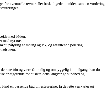
oget for eventuelle revner eller beskadigede områder, samt en vurdering
staureringen.
arbejde med båden.
et med nyt træ.
æet, påføring af maling og lak, og afsluttende polering.
jlads igen.
de rette trin og være tålmodig og omhyggelig i din tilgang, kan du
else er afgørende for at sikre dens langvarige sundhed og
 Find en passende båd til restaurering, få de rette værktøjer og