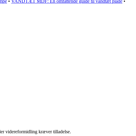
umpe
•
VANDTÆT MDF: En omfattende guide til vandtæt plade
•
er videreformidling kræver tilladelse.