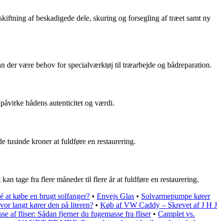
skiftning af beskadigede dele, skuring og forsegling af træet samt ny
 der være behov for specialværktøj til træarbejde og bådreparation.
 påvirke bådens autenticitet og værdi.
e tusinde kroner at fuldføre en restaurering.
an tage fra flere måneder til flere år at fuldføre en restaurering.
é at købe en brugt solfanger?
•
Envejs Glas
•
Solvarmepumpe kører
r langt kører den på literen?
•
Køb af VW Caddy – Skrevet af J H J
e af fliser: Sådan fjerner du fugemasse fra fliser
•
Camplet vs.