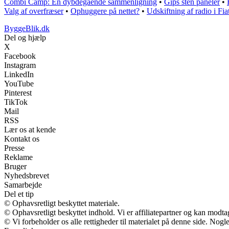
Combi Camp: En dybdegående sammenligning
•
Gips sten paneler
•
Valg af overfræser
•
Ophuggere på nettet?
•
Udskiftning af radio i Fi
ByggeBlik.dk
Del og hjælp
X
Facebook
Instagram
LinkedIn
YouTube
Pinterest
TikTok
Mail
RSS
Lær os at kende
Kontakt os
Presse
Reklame
Bruger
Nyhedsbrevet
Samarbejde
Del et tip
© Ophavsretligt beskyttet materiale.
© Ophavsretligt beskyttet indhold. Vi er affiliatepartner og kan modt
© Vi forbeholder os alle rettigheder til materialet på denne side. Nog