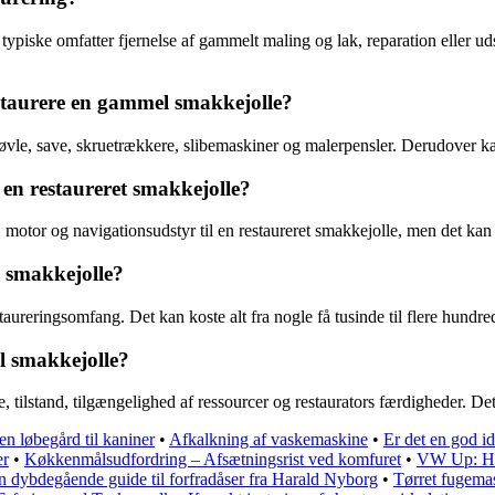
typiske omfatter fjernelse af gammelt maling og lak, reparation eller ud
estaurere en gammel smakkejolle?
vle, save, skruetrækkere, slibemaskiner og malerpensler. Derudover kan
 en restaureret smakkejolle?
, motor og navigationsudstyr til en restaureret smakkejolle, men det kan
 smakkejolle?
aureringsomfang. Det kan koste alt fra nogle få tusinde til flere hundred
el smakkejolle?
 tilstand, tilgængelighed af ressourcer og restaurators færdigheder. Det k
en løbegård til kaniner
•
Afkalkning af vaskemaskine
•
Er det en god id
er
•
Køkkenmålsudfordring – Afsætningsrist ved komfuret
•
VW Up: Hvo
n dybdegående guide til forfradåser fra Harald Nyborg
•
Tørret fugemass