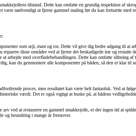
e smakkejollens tilstand. Dette kan omfatte en grundig inspektion af skr
et være nødvendigt at fjerne gammel maling før du kan fortsætte med re
r:
ponenter som sejl, mast og ror. Dette vil give dig bedre adgang til at 
du reparere disse områder ved at fjerne det beskadigede træ og erstatte d
 at arbejde med overfladebehandlingen. Dette kan omfatte slibning af tr
ig, kan du genmontere alle komponenter på båden, så den er klar til se
rdrende proces, men resultatet kan være helt fantastisk. Ved at følge 
istoriske værdi. Det er også vigtigt at huske på, at bådens vedligehold
arv ved at restaurere en gammel smakkejolle, er der ingen tid at spilde.
æde og beundring i mange år fremover.