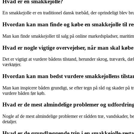
Hvad er en smakkejolle?
En smakkejolle er en traditionel dansk træbåd, der oprindeligt blev brug
Hvordan kan man finde og købe en smakkejolle til re
Man kan finde smakkejoller til salg på online markedspladser, maritime
Hvad er nogle vigtige overvejelser, når man skal købe
Det er vigtigt at vurdere bådens tilstand, herunder skrog, træværk, d
værktøjer.
Hvordan kan man bedst vurdere smakkejollens tilst
Man kan inspicere båden grundigt, se efter tegn på råd og skader på tr
vurdere båden før køb.
Hvad er de mest almindelige problemer og udfordring
Nogle af de mest almindelige problemer er rådden træ, vandskader, bes
detaljer.
Hvad er de grundlæggende trin i en smakkejolle-rest