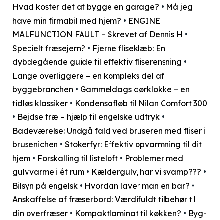
Hvad koster det at bygge en garage?
•
Må jeg
have min firmabil med hjem?
•
ENGINE
MALFUNCTION FAULT – Skrevet af Dennis H
•
Specielt fræsejern?
•
Fjerne fliseklæb: En
dybdegående guide til effektiv fliserensning
•
Lange overliggere – en kompleks del af
byggebranchen
•
Gammeldags dørklokke – en
tidløs klassiker
•
Kondensafløb til Nilan Comfort 300
•
Bejdse træ – hjælp til engelske udtryk
•
Badeværelse: Undgå fald ved bruseren med fliser i
brusenichen
•
Stokerfyr: Effektiv opvarmning til dit
hjem
•
Forskalling til listeloft
•
Problemer med
gulvvarme i ét rum
•
Kældergulv, har vi svamp???
•
Bilsyn på engelsk
•
Hvordan laver man en bar?
•
Anskaffelse af fræserbord: Værdifuldt tilbehør til
din overfræser
•
Kompaktlaminat til køkken?
•
Byg-