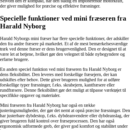
Selvom den er kompakt, har den stadig en imponerende motorkraft,
der giver mulighed for præcise og effektive fræsninger.
Specielle funktioner ved mini fræseren fra
Harald Nyborg
Harald Nyborgs mini fræser har flere specielle funktioner, der adskiller
den fra andre fræsere på markedet. Et af de mest bemærkelsesværdige
træk ved denne fræser er dens brugervenlighed. Den er designet til at
være let at betjene, hvilket gør den velegnet til både nybegyndere og
erfarne brugere.
En anden speciel funktion ved mini fræseren fra Harald Nyborg er
dens fleksibilitet. Den leveres med forskellige fræsejern, der kan
udskiftes efter behov. Dette giver brugeren mulighed for at udføre
forskellige typer fræsninger, f.eks. skrabejern, kantfræsere eller
rundfræsere. Denne fleksibilitet gør det muligt at tilpasse værktøjet til
specifikke opgaver og materialer.
Mini fræseren fra Harald Nyborg har også en række
justeringsmuligheder, der gør det nemt at opnå præcise fræsninger. Den
har justerbare dybdestop, f.eks. dybdeanvendere eller dybdeanslag, der
giver brugeren fuld kontrol over fræseprocessen. Den har også
ergonomisk udformede greb, der giver god komfort og stabilitet under