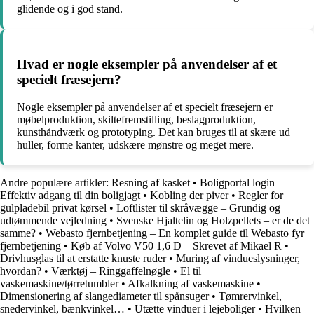
glidende og i god stand.
Hvad er nogle eksempler på anvendelser af et
specielt fræsejern?
Nogle eksempler på anvendelser af et specielt fræsejern er
møbelproduktion, skiltefremstilling, beslagproduktion,
kunsthåndværk og prototyping. Det kan bruges til at skære ud
huller, forme kanter, udskære mønstre og meget mere.
Andre populære artikler:
Resning af kasket
•
Boligportal login –
Effektiv adgang til din boligjagt
•
Kobling der piver
•
Regler for
gulpladebil privat kørsel
•
Loftlister til skråvægge – Grundig og
udtømmende vejledning
•
Svenske Hjaltelin og Holzpellets – er de det
samme?
•
Webasto fjernbetjening – En komplet guide til Webasto fyr
fjernbetjening
•
Køb af Volvo V50 1,6 D – Skrevet af Mikael R
•
Drivhusglas til at erstatte knuste ruder
•
Muring af vindueslysninger,
hvordan?
•
Værktøj – Ringgaffelnøgle
•
El til
vaskemaskine/tørretumbler
•
Afkalkning af vaskemaskine
•
Dimensionering af slangediameter til spånsuger
•
Tømrervinkel,
snedervinkel, bænkvinkel…
•
Utætte vinduer i lejeboliger
•
Hvilken