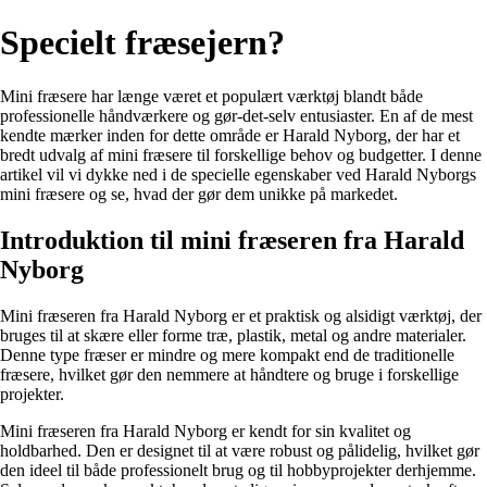
Specielt fræsejern?
Mini fræsere har længe været et populært værktøj blandt både
professionelle håndværkere og gør-det-selv entusiaster. En af de mest
kendte mærker inden for dette område er Harald Nyborg, der har et
bredt udvalg af mini fræsere til forskellige behov og budgetter. I denne
artikel vil vi dykke ned i de specielle egenskaber ved Harald Nyborgs
mini fræsere og se, hvad der gør dem unikke på markedet.
Introduktion til mini fræseren fra Harald
Nyborg
Mini fræseren fra Harald Nyborg er et praktisk og alsidigt værktøj, der
bruges til at skære eller forme træ, plastik, metal og andre materialer.
Denne type fræser er mindre og mere kompakt end de traditionelle
fræsere, hvilket gør den nemmere at håndtere og bruge i forskellige
projekter.
Mini fræseren fra Harald Nyborg er kendt for sin kvalitet og
holdbarhed. Den er designet til at være robust og pålidelig, hvilket gør
den ideel til både professionelt brug og til hobbyprojekter derhjemme.