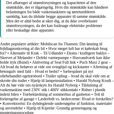
Det afhænger af strømforsyningen og kapaciteten af den
strømkilde, der er tilgængelig. Hvis din strømkilde kan håndtere
belastningen fra både vaskemaskinen og tørretumbleren
samtidig, kan du tilslutte begge apparater til samme strømkilde.
Men det er altid bedst at sikre dig, at du ikke overbelaster
strømforsyningen, da det kan forårsage elektriske problemer
eller beskadige dine apparater.
Andre populære artikler:
Mobilscan fra Thansen: Din løsning til
fejldiagnosticering af din bil
•
Hvor meget luft har et køleskab brug
for?
•
Alternativ til Krak – Til Udlandet
•
Ekstra / kraftigere baklys –
Skrevet af Melander
•
Defekt varmepumpe
•
Husvandværk kan ikke
holde tryk (Bund)
•
Aktivering af Seat Full link
•
Puch Maxi 2 gear –
Alt hvad du behøver at vide om svinghjul og kickstarter
•
Afretning af
betongulv med fald – Hvad er bedst?
•
Sæbespåner på nyt
oliebehandlet egetræsbord
•
Trailer ophug – hvad du skal vide om at
skrotte din trailer
•
Hjælp til lampeinstallation
•
Harald Nyborg Krudt –
Alt du bør vide om nyårskyts fra Harald Nyborg
•
Tilslutning af
vaskemaskine med 230V stik i 400V stikkontakt
•
Ridser i plastik
indeni bilen
•
Træbeklædning af sommerhus af gasbeton
•
Telt til
forlængelse af garage
•
Læderfedt vs. lædercreme: Hvad er forskellen?
•
Konvektorrist: En dybdegående undersøgelse af funktion, materialer
og anvendelse
•
Hjælp til Kiprelæ: Grundig gennemgang og
monteringsprocedure