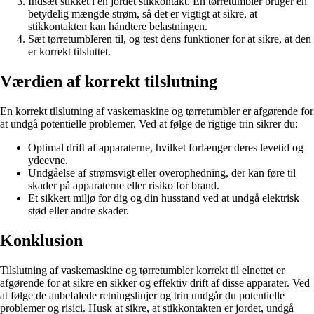
Indsæt stikket i en jordet stikkontakt. En tørretumbler bruger en
betydelig mængde strøm, så det er vigtigt at sikre, at
stikkontakten kan håndtere belastningen.
Sæt tørretumbleren til, og test dens funktioner for at sikre, at den
er korrekt tilsluttet.
Værdien af korrekt tilslutning
En korrekt tilslutning af vaskemaskine og tørretumbler er afgørende for
at undgå potentielle problemer. Ved at følge de rigtige trin sikrer du:
Optimal drift af apparaterne, hvilket forlænger deres levetid og
ydeevne.
Undgåelse af strømsvigt eller overophedning, der kan føre til
skader på apparaterne eller risiko for brand.
Et sikkert miljø for dig og din husstand ved at undgå elektrisk
stød eller andre skader.
Konklusion
Tilslutning af vaskemaskine og tørretumbler korrekt til elnettet er
afgørende for at sikre en sikker og effektiv drift af disse apparater. Ved
at følge de anbefalede retningslinjer og trin undgår du potentielle
problemer og risici. Husk at sikre, at stikkontakten er jordet, undgå