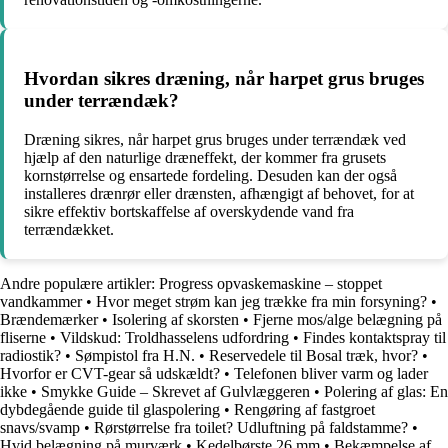
Hvordan sikres dræning, når harpet grus bruges
under terrændæk?
Dræning sikres, når harpet grus bruges under terrændæk ved
hjælp af den naturlige dræneffekt, der kommer fra grusets
kornstørrelse og ensartede fordeling. Desuden kan der også
installeres drænrør eller drænsten, afhængigt af behovet, for at
sikre effektiv bortskaffelse af overskydende vand fra
terrændækket.
Andre populære artikler:
Progress opvaskemaskine – stoppet
vandkammer
•
Hvor meget strøm kan jeg trække fra min forsyning?
•
Brændemærker
•
Isolering af skorsten
•
Fjerne mos/alge belægning på
fliserne
•
Vildskud: Troldhasselens udfordring
•
Findes kontaktspray til
radiostik?
•
Sømpistol fra H.N.
•
Reservedele til Bosal træk, hvor?
•
Hvorfor er CVT-gear så udskældt?
•
Telefonen bliver varm og lader
ikke
•
Smykke Guide – Skrevet af Gulvlæggeren
•
Polering af glas: En
dybdegående guide til glaspolering
•
Rengøring af fastgroet
snavs/svamp
•
Rørstørrelse fra toilet? Udluftning på faldstamme?
•
Hvid belægning på murværk
•
Kedelbørste 26 mm
•
Bekæmpelse af