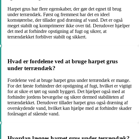
Harpet grus har flere egenskaber, der gør det egnet til brug
under terrændæk. Først og fremmest har det en ideel
kornstørrelse, der tillader god dræning af vand. Det er også
meget stabilt og komprimerer ikke over tid. Derudover hjælper
det med at forhindre opstigning af fugt og sikrer, at
terrændækket forbliver stabilt og sikkert.
Hvad er fordelene ved at bruge harpet grus
under terrændæk?
Fordelene ved at bruge harpet grus under terrændæk er mange.
For det første forhindrer det opstigning af fugt, hvilket er vigtigt
for at sikre et tørt og sundt byggeri. Det hjælper også med at
forhindre jordens bevægelse og sikrer dermed stabiliteten af
terrændækket. Derudover tillader harpet grus også dræning af
overskydende vand, hvilket kan hjælpe med at forhindre skader
forårsaget af stående vand.
Hvordan lægges harpet grus under terrændæk?