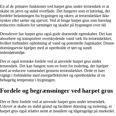
En af de primære funktioner ved harpet grus under terrændæk er at
skabe en jævn og stabil overflade. Det fungerer som et bærelag, der
fordeler belastningen fra bygningen og sikrer, at terrændækket ikke
synker eller sætter sig ujævnt. Ved at bruge harpet grus som bærelag
reduceres risikoen for sætninger og skader på bygningen over tid.
Derudover har harpet grus også gode drænende egenskaber. Det kan
absorbere og transportere overskydende vand væk fra terrændækket,
hvilket forhindrer ophobning af vand og potentielle fugtskader. Denne
dræningsevne hjælper med at opretholde et tørt og sundt
indendørsmiljø.
Der er også termiske fordele ved at anvende harpet grus under
terrændæk. Det kan fungere som en form for isolering, der hjælper
med at reducere varmetabet gennem terrændækket. Dette er især
vigtigt i forbindelse med energieffektivitet og opretholdelse af en
behagelig temperatur i bygningen.
Fordele og begrænsninger ved harpet grus
Der er flere fordele ved at anvende harpet grus under terrændæk.
Udover at skabe en stabil grund og facilitere dræning og isolering, er
harpet grus også relativt nemt at installere og tilgængeligt på markedet.