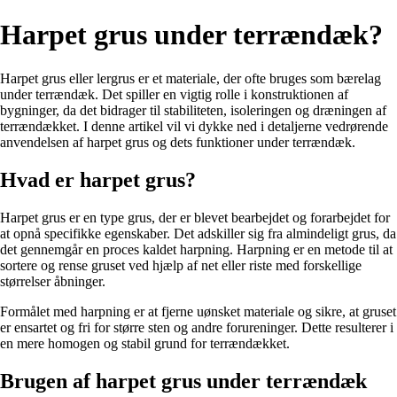
Harpet grus under terrændæk?
Harpet grus eller lergrus er et materiale, der ofte bruges som bærelag
under terrændæk. Det spiller en vigtig rolle i konstruktionen af
bygninger, da det bidrager til stabiliteten, isoleringen og dræningen af
terrændækket. I denne artikel vil vi dykke ned i detaljerne vedrørende
anvendelsen af harpet grus og dets funktioner under terrændæk.
Hvad er harpet grus?
Harpet grus er en type grus, der er blevet bearbejdet og forarbejdet for
at opnå specifikke egenskaber. Det adskiller sig fra almindeligt grus, da
det gennemgår en proces kaldet harpning. Harpning er en metode til at
sortere og rense gruset ved hjælp af net eller riste med forskellige
størrelser åbninger.
Formålet med harpning er at fjerne uønsket materiale og sikre, at gruset
er ensartet og fri for større sten og andre forureninger. Dette resulterer i
en mere homogen og stabil grund for terrændækket.
Brugen af harpet grus under terrændæk