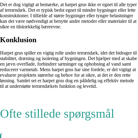
Det er dog vigtigt at bemærke, at harpet grus ikke er egnet til alle typer
af terrændæk. Det er typisk bedst egnet til mindre bygninger eller lette
konstruktioner. I tilfælde af større bygninger eller tyngre belastninger
kan det være nødvendigt at benytte andre metoder eller materialer til at
sikre en tilstrækkelig bæreevne.
Konklusion
Harpet grus spiller en vigtig rolle under terrændæk, idet det bidrager til
stabilitet, dræning og isolering af bygningen. Det hjælper med at skabe
en jævn overflade, forhindrer sætninger og ophobning af vand samt
reducerer varmetab. Mens harpet grus har sine fordele, er det vigtigt at
evaluere projektets størrelse og behov for at sikre, at det er den rette
løsning. Samlet set er harpet grus dog en pålidelig og effektiv metode
til at understøtte terrændækets funktion og levetid.
Ofte stillede spørgsmål