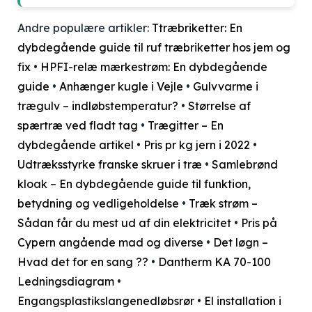
Andre populære artikler:
Ttræbriketter: En
dybdegående guide til ruf træbriketter hos jem og
fix
•
HPFI-relæ mærkestrøm: En dybdegående
guide
•
Anhænger kugle i Vejle
•
Gulvvarme i
trægulv – indløbstemperatur?
•
Størrelse af
spærtræ ved fladt tag
•
Trægitter – En
dybdegående artikel
•
Pris pr kg jern i 2022
•
Udtræksstyrke franske skruer i træ
•
Samlebrønd
kloak – En dybdegående guide til funktion,
betydning og vedligeholdelse
•
Træk strøm –
Sådan får du mest ud af din elektricitet
•
Pris på
Cypern angående mad og diverse
•
Det løgn –
Hvad det for en sang ??
•
Dantherm KA 70-100
Ledningsdiagram
•
Engangsplastikslangenedløbsrør
•
El installation i