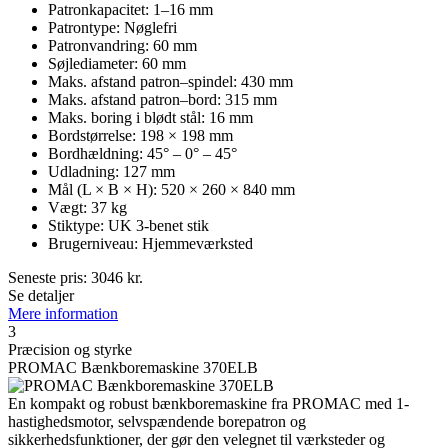
Patronkapacitet: 1–16 mm
Patrontype: Nøglefri
Patronvandring: 60 mm
Søjlediameter: 60 mm
Maks. afstand patron–spindel: 430 mm
Maks. afstand patron–bord: 315 mm
Maks. boring i blødt stål: 16 mm
Bordstørrelse: 198 × 198 mm
Bordhældning: 45° – 0° – 45°
Udladning: 127 mm
Mål (L × B × H): 520 × 260 × 840 mm
Vægt: 37 kg
Stiktype: UK 3-benet stik
Brugerniveau: Hjemmeværksted
Seneste pris:
3046
kr.
Se detaljer
Mere information
3
Præcision og styrke
PROMAC Bænkboremaskine 370ELB
En kompakt og robust bænkboremaskine fra PROMAC med 1-
hastighedsmotor, selvspændende borepatron og
sikkerhedsfunktioner, der gør den velegnet til værksteder og