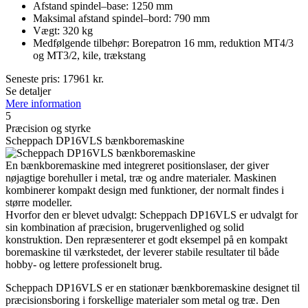
Afstand spindel–base: 1250 mm
Maksimal afstand spindel–bord: 790 mm
Vægt: 320 kg
Medfølgende tilbehør: Borepatron 16 mm, reduktion MT4/3
og MT3/2, kile, trækstang
Seneste pris:
17961
kr.
Se detaljer
Mere information
5
Præcision og styrke
Scheppach DP16VLS bænkboremaskine
En bænkboremaskine med integreret positionslaser, der giver
nøjagtige borehuller i metal, træ og andre materialer. Maskinen
kombinerer kompakt design med funktioner, der normalt findes i
større modeller.
Hvorfor den er blevet udvalgt: Scheppach DP16VLS er udvalgt for
sin kombination af præcision, brugervenlighed og solid
konstruktion. Den repræsenterer et godt eksempel på en kompakt
boremaskine til værkstedet, der leverer stabile resultater til både
hobby- og lettere professionelt brug.
Scheppach DP16VLS er en stationær bænkboremaskine designet til
præcisionsboring i forskellige materialer som metal og træ. Den