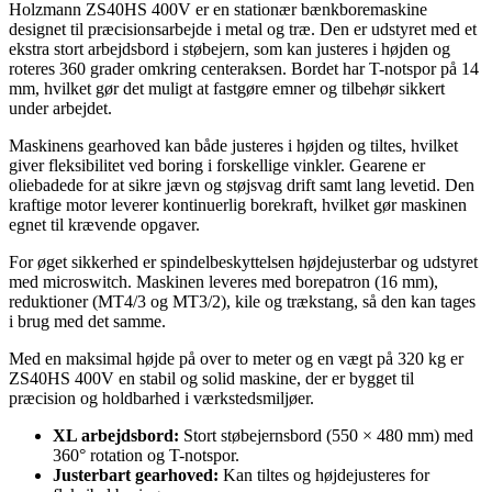
Holzmann ZS40HS 400V er en stationær bænkboremaskine
designet til præcisionsarbejde i metal og træ. Den er udstyret med et
ekstra stort arbejdsbord i støbejern, som kan justeres i højden og
roteres 360 grader omkring centeraksen. Bordet har T-notspor på 14
mm, hvilket gør det muligt at fastgøre emner og tilbehør sikkert
under arbejdet.
Maskinens gearhoved kan både justeres i højden og tiltes, hvilket
giver fleksibilitet ved boring i forskellige vinkler. Gearene er
oliebadede for at sikre jævn og støjsvag drift samt lang levetid. Den
kraftige motor leverer kontinuerlig borekraft, hvilket gør maskinen
egnet til krævende opgaver.
For øget sikkerhed er spindelbeskyttelsen højdejusterbar og udstyret
med microswitch. Maskinen leveres med borepatron (16 mm),
reduktioner (MT4/3 og MT3/2), kile og trækstang, så den kan tages
i brug med det samme.
Med en maksimal højde på over to meter og en vægt på 320 kg er
ZS40HS 400V en stabil og solid maskine, der er bygget til
præcision og holdbarhed i værkstedsmiljøer.
XL arbejdsbord:
Stort støbejernsbord (550 × 480 mm) med
360° rotation og T-notspor.
Justerbart gearhoved:
Kan tiltes og højdejusteres for