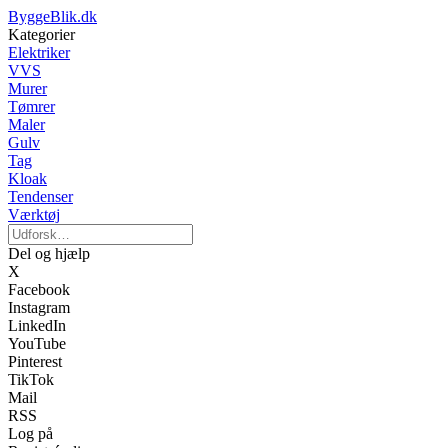
ByggeBlik.dk
Kategorier
Elektriker
VVS
Murer
Tømrer
Maler
Gulv
Tag
Kloak
Tendenser
Værktøj
Del og hjælp
X
Facebook
Instagram
LinkedIn
YouTube
Pinterest
TikTok
Mail
RSS
Log på