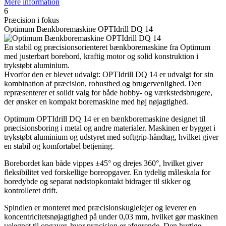
Mere information
6
Præcision i fokus
Optimum Bænkboremaskine OPTIdrill DQ 14
En stabil og præcisionsorienteret bænkboremaskine fra Optimum
med justerbart borebord, kraftig motor og solid konstruktion i
trykstøbt aluminium.
Hvorfor den er blevet udvalgt: OPTIdrill DQ 14 er udvalgt for sin
kombination af præcision, robusthed og brugervenlighed. Den
repræsenterer et solidt valg for både hobby- og værkstedsbrugere,
der ønsker en kompakt boremaskine med høj nøjagtighed.
Optimum OPTIdrill DQ 14 er en bænkboremaskine designet til
præcisionsboring i metal og andre materialer. Maskinen er bygget i
trykstøbt aluminium og udstyret med softgrip-håndtag, hvilket giver
en stabil og komfortabel betjening.
Borebordet kan både vippes ±45° og drejes 360°, hvilket giver
fleksibilitet ved forskellige boreopgaver. En tydelig måleskala for
boredybde og separat nødstopkontakt bidrager til sikker og
kontrolleret drift.
Spindlen er monteret med præcisionskuglelejer og leverer en
koncentricitetsnøjagtighed på under 0,03 mm, hvilket gør maskinen
velegnet til opgaver, hvor præcision er afgørende. Den hurtige