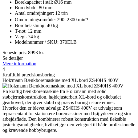
Borekapacitet i stål: Ø16 mm
Boredybde: 80 mm
Antal omdrejninger: 12 trin
Omdrejningsområde: 290–2300 min⁻¹
Bordbelastning: 40 kg
T-not: 12 mm
Vægt: 74 kg
Modelnummer / SKU: 370ELB
Seneste pris:
8993
kr.
Se detaljer
Mere information
4
Kraftfuld præcisionsboring
Holzmann Bænkboremaskine med XL bord ZS40HS 400V
En kraftig bænkboremaskine fra Holzmann med solid
støbejernskonstruktion, højdejusterbart XL-bord og oliebadet
gearhoved, der giver stabil og præcis boring i store emner.
Hvorfor den er blevet udvalgt: ZS40HS 400V er udvalgt som
repræsentant for stationære boremaskiner med høj ydeevne og stor
arbejdsflade. Den kombinerer robust konstruktion med fleksible
justeringsmuligheder, hvilket gør den velegnet til både professionelle
og krævende hobbybrugere.