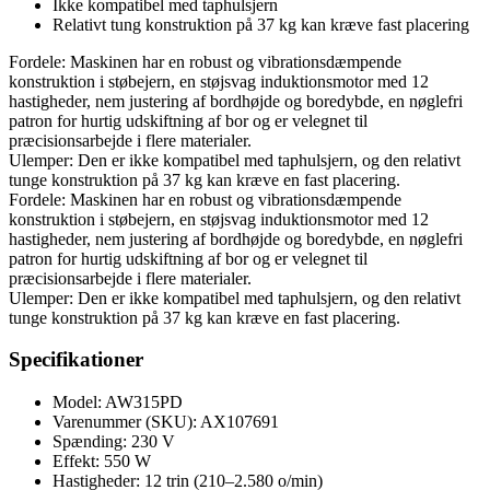
Ikke kompatibel med taphulsjern
Relativt tung konstruktion på 37 kg kan kræve fast placering
Fordele: Maskinen har en robust og vibrationsdæmpende
konstruktion i støbejern, en støjsvag induktionsmotor med 12
hastigheder, nem justering af bordhøjde og boredybde, en nøglefri
patron for hurtig udskiftning af bor og er velegnet til
præcisionsarbejde i flere materialer.
Ulemper: Den er ikke kompatibel med taphulsjern, og den relativt
tunge konstruktion på 37 kg kan kræve en fast placering.
Fordele: Maskinen har en robust og vibrationsdæmpende
konstruktion i støbejern, en støjsvag induktionsmotor med 12
hastigheder, nem justering af bordhøjde og boredybde, en nøglefri
patron for hurtig udskiftning af bor og er velegnet til
præcisionsarbejde i flere materialer.
Ulemper: Den er ikke kompatibel med taphulsjern, og den relativt
tunge konstruktion på 37 kg kan kræve en fast placering.
Specifikationer
Model: AW315PD
Varenummer (SKU): AX107691
Spænding: 230 V
Effekt: 550 W
Hastigheder: 12 trin (210–2.580 o/min)