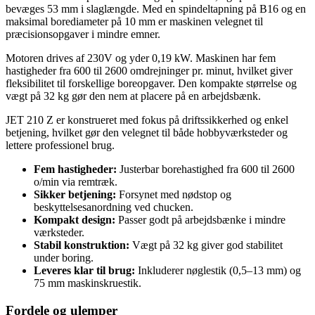
bevæges 53 mm i slaglængde. Med en spindeltapning på B16 og en
maksimal borediameter på 10 mm er maskinen velegnet til
præcisionsopgaver i mindre emner.
Motoren drives af 230V og yder 0,19 kW. Maskinen har fem
hastigheder fra 600 til 2600 omdrejninger pr. minut, hvilket giver
fleksibilitet til forskellige boreopgaver. Den kompakte størrelse og
vægt på 32 kg gør den nem at placere på en arbejdsbænk.
JET 210 Z er konstrueret med fokus på driftssikkerhed og enkel
betjening, hvilket gør den velegnet til både hobbyværksteder og
lettere professionel brug.
Fem hastigheder:
Justerbar borehastighed fra 600 til 2600
o/min via remtræk.
Sikker betjening:
Forsynet med nødstop og
beskyttelsesanordning ved chucken.
Kompakt design:
Passer godt på arbejdsbænke i mindre
værksteder.
Stabil konstruktion:
Vægt på 32 kg giver god stabilitet
under boring.
Leveres klar til brug:
Inkluderer nøglestik (0,5–13 mm) og
75 mm maskinskruestik.
Fordele og ulemper