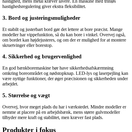
hastighed, mens metal kræver lavere. En maskine med trinløs
hastighedsregulering giver ekstra fleksibilitet.
3. Bord og justeringsmuligheder
Et stabilt og justerbart bord gør det lettere at bore præcist. Mange
modeller har vippefunktion, så du kan bore i vinkel. Overvej også,
om bordet kan højdejusteres, og om der er mulighed for at montere
skruetvinger eller borestop.
4. Sikkerhed og brugervenlighed
En god bænkboremaskine bør have sikkerhedsafskærmning
omkring boreområdet og nødstopknap. LED-lys og laserpejling kan
være nyttige funktioner, der øger præcisionen og sikkerheden under
arbejdet.
5. Størrelse og vægt
Overvej, hvor meget plads du har i værkstedet. Mindre modeller er
nemme at placere på en arbejdsbænk, mens større gulvmodeller
tilbyder mere kraft og stabilitet, men kræver fast plads.
Produkter i fokus