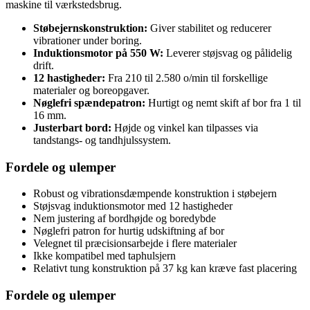
maskine til værkstedsbrug.
Støbejernskonstruktion:
Giver stabilitet og reducerer
vibrationer under boring.
Induktionsmotor på 550 W:
Leverer støjsvag og pålidelig
drift.
12 hastigheder:
Fra 210 til 2.580 o/min til forskellige
materialer og boreopgaver.
Nøglefri spændepatron:
Hurtigt og nemt skift af bor fra 1 til
16 mm.
Justerbart bord:
Højde og vinkel kan tilpasses via
tandstangs- og tandhjulssystem.
Fordele og ulemper
Robust og vibrationsdæmpende konstruktion i støbejern
Støjsvag induktionsmotor med 12 hastigheder
Nem justering af bordhøjde og boredybde
Nøglefri patron for hurtig udskiftning af bor
Velegnet til præcisionsarbejde i flere materialer
Ikke kompatibel med taphulsjern
Relativt tung konstruktion på 37 kg kan kræve fast placering
Fordele og ulemper