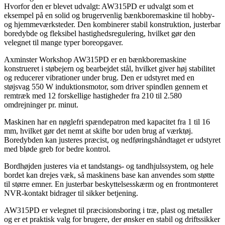
Hvorfor den er blevet udvalgt: AW315PD er udvalgt som et
eksempel på en solid og brugervenlig bænkboremaskine til hobby-
og hjemmeværksteder. Den kombinerer stabil konstruktion, justerbar
boredybde og fleksibel hastighedsregulering, hvilket gør den
velegnet til mange typer boreopgaver.
Axminster Workshop AW315PD er en bænkboremaskine
konstrueret i støbejern og bearbejdet stål, hvilket giver høj stabilitet
og reducerer vibrationer under brug. Den er udstyret med en
støjsvag 550 W induktionsmotor, som driver spindlen gennem et
remtræk med 12 forskellige hastigheder fra 210 til 2.580
omdrejninger pr. minut.
Maskinen har en nøglefri spændepatron med kapacitet fra 1 til 16
mm, hvilket gør det nemt at skifte bor uden brug af værktøj.
Boredybden kan justeres præcist, og nedføringshåndtaget er udstyret
med bløde greb for bedre kontrol.
Bordhøjden justeres via et tandstangs- og tandhjulssystem, og hele
bordet kan drejes væk, så maskinens base kan anvendes som støtte
til større emner. En justerbar beskyttelsesskærm og en frontmonteret
NVR-kontakt bidrager til sikker betjening.
AW315PD er velegnet til præcisionsboring i træ, plast og metaller
og er et praktisk valg for brugere, der ønsker en stabil og driftssikker