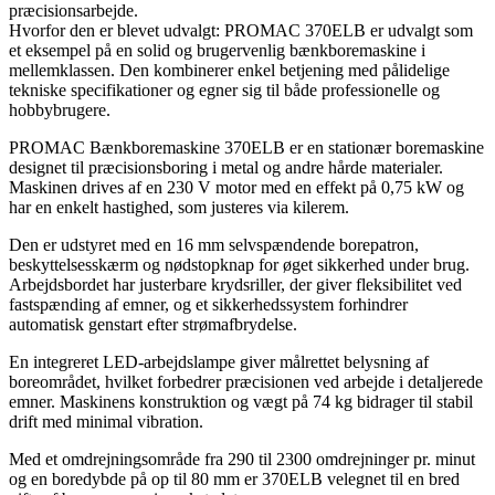
præcisionsarbejde.
Hvorfor den er blevet udvalgt: PROMAC 370ELB er udvalgt som
et eksempel på en solid og brugervenlig bænkboremaskine i
mellemklassen. Den kombinerer enkel betjening med pålidelige
tekniske specifikationer og egner sig til både professionelle og
hobbybrugere.
PROMAC Bænkboremaskine 370ELB er en stationær boremaskine
designet til præcisionsboring i metal og andre hårde materialer.
Maskinen drives af en 230 V motor med en effekt på 0,75 kW og
har en enkelt hastighed, som justeres via kilerem.
Den er udstyret med en 16 mm selvspændende borepatron,
beskyttelsesskærm og nødstopknap for øget sikkerhed under brug.
Arbejdsbordet har justerbare krydsriller, der giver fleksibilitet ved
fastspænding af emner, og et sikkerhedssystem forhindrer
automatisk genstart efter strømafbrydelse.
En integreret LED-arbejdslampe giver målrettet belysning af
boreområdet, hvilket forbedrer præcisionen ved arbejde i detaljerede
emner. Maskinens konstruktion og vægt på 74 kg bidrager til stabil
drift med minimal vibration.
Med et omdrejningsområde fra 290 til 2300 omdrejninger pr. minut
og en boredybde på op til 80 mm er 370ELB velegnet til en bred