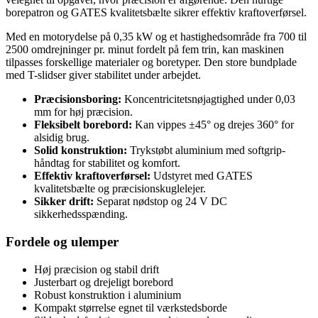
borepatron og GATES kvalitetsbælte sikrer effektiv kraftoverførsel.
Med en motorydelse på 0,35 kW og et hastighedsområde fra 700 til
2500 omdrejninger pr. minut fordelt på fem trin, kan maskinen
tilpasses forskellige materialer og boretyper. Den store bundplade
med T-slidser giver stabilitet under arbejdet.
Præcisionsboring:
Koncentricitetsnøjagtighed under 0,03
mm for høj præcision.
Fleksibelt borebord:
Kan vippes ±45° og drejes 360° for
alsidig brug.
Solid konstruktion:
Trykstøbt aluminium med softgrip-
håndtag for stabilitet og komfort.
Effektiv kraftoverførsel:
Udstyret med GATES
kvalitetsbælte og præcisionskuglelejer.
Sikker drift:
Separat nødstop og 24 V DC
sikkerhedsspænding.
Fordele og ulemper
Høj præcision og stabil drift
Justerbart og drejeligt borebord
Robust konstruktion i aluminium
Kompakt størrelse egnet til værkstedsborde