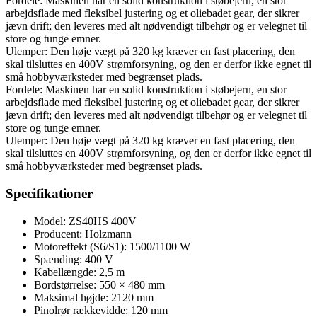
Fordele: Maskinen har en solid konstruktion i støbejern, en stor
arbejdsflade med fleksibel justering og et oliebadet gear, der sikrer
jævn drift; den leveres med alt nødvendigt tilbehør og er velegnet til
store og tunge emner.
Ulemper: Den høje vægt på 320 kg kræver en fast placering, den
skal tilsluttes en 400V strømforsyning, og den er derfor ikke egnet til
små hobbyværksteder med begrænset plads.
Fordele: Maskinen har en solid konstruktion i støbejern, en stor
arbejdsflade med fleksibel justering og et oliebadet gear, der sikrer
jævn drift; den leveres med alt nødvendigt tilbehør og er velegnet til
store og tunge emner.
Ulemper: Den høje vægt på 320 kg kræver en fast placering, den
skal tilsluttes en 400V strømforsyning, og den er derfor ikke egnet til
små hobbyværksteder med begrænset plads.
Specifikationer
Model: ZS40HS 400V
Producent: Holzmann
Motoreffekt (S6/S1): 1500/1100 W
Spænding: 400 V
Kabellængde: 2,5 m
Bordstørrelse: 550 × 480 mm
Maksimal højde: 2120 mm
Pinolrør rækkevidde: 120 mm