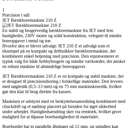
1
Præcision i stål
JET Bænkboremaskine 210 Z
En stabil og brugervenlig bænkboremaskine fra JET med fem
hastigheder, 230V motor og solid konstruktion, velegnet til mindre
boreopgaver i metal og træ.
Hvorfor den er blevet udvalgt: JET 210 Z er udvalgt som et
eksempel på en kompakt og driftssikker bænkboremaskine, der
kombinerer enkel betjening med præcision. Den repræsenterer et
typisk valg for både hobbybrugere og mindre værksteder, der ønsker
en robust maskine til almindelige boreopgaver.
JET Bænkboremaskine 210 Z er en kompakt og stabil maskine, der
er designet til præcisionsboring i forskellige materialer. Den leveres
med nøglestik (0,5–13 mm) og en 75 mm maskinskruestik, hvilket
gør den klar til brug direkte fra kassen.
Maskinen er udstyret med en beskyttelsesanordning kombineret med
chuckdrift og et nødstop placeret på forsiden for øget sikkerhed
under arbejdet. Hastighedsændring sker via remtræk, hvilket giver
mulighed for at tilpasse borehastigheden til materialet.
Borebordet har to parallelle åbninger på 12 mm, og spindlen kan