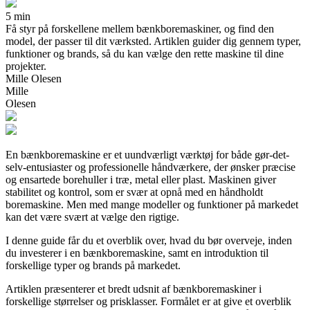
5 min
Få styr på forskellene mellem bænkboremaskiner, og find den
model, der passer til dit værksted. Artiklen guider dig gennem typer,
funktioner og brands, så du kan vælge den rette maskine til dine
projekter.
Mille Olesen
Mille
Olesen
En bænkboremaskine er et uundværligt værktøj for både gør-det-
selv-entusiaster og professionelle håndværkere, der ønsker præcise
og ensartede borehuller i træ, metal eller plast. Maskinen giver
stabilitet og kontrol, som er svær at opnå med en håndholdt
boremaskine. Men med mange modeller og funktioner på markedet
kan det være svært at vælge den rigtige.
I denne guide får du et overblik over, hvad du bør overveje, inden
du investerer i en bænkboremaskine, samt en introduktion til
forskellige typer og brands på markedet.
Artiklen præsenterer et bredt udsnit af bænkboremaskiner i
forskellige størrelser og prisklasser. Formålet er at give et overblik