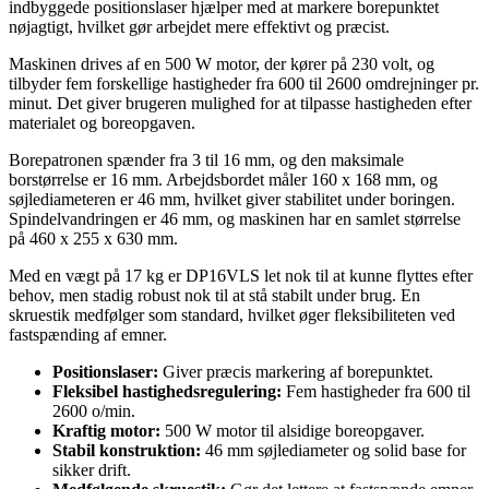
indbyggede positionslaser hjælper med at markere borepunktet
nøjagtigt, hvilket gør arbejdet mere effektivt og præcist.
Maskinen drives af en 500 W motor, der kører på 230 volt, og
tilbyder fem forskellige hastigheder fra 600 til 2600 omdrejninger pr.
minut. Det giver brugeren mulighed for at tilpasse hastigheden efter
materialet og boreopgaven.
Borepatronen spænder fra 3 til 16 mm, og den maksimale
borstørrelse er 16 mm. Arbejdsbordet måler 160 x 168 mm, og
søjlediameteren er 46 mm, hvilket giver stabilitet under boringen.
Spindelvandringen er 46 mm, og maskinen har en samlet størrelse
på 460 x 255 x 630 mm.
Med en vægt på 17 kg er DP16VLS let nok til at kunne flyttes efter
behov, men stadig robust nok til at stå stabilt under brug. En
skruestik medfølger som standard, hvilket øger fleksibiliteten ved
fastspænding af emner.
Positionslaser:
Giver præcis markering af borepunktet.
Fleksibel hastighedsregulering:
Fem hastigheder fra 600 til
2600 o/min.
Kraftig motor:
500 W motor til alsidige boreopgaver.
Stabil konstruktion:
46 mm søjlediameter og solid base for
sikker drift.