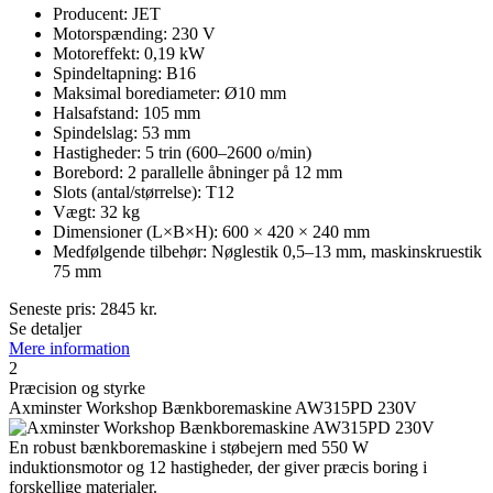
Producent: JET
Motorspænding: 230 V
Motoreffekt: 0,19 kW
Spindeltapning: B16
Maksimal borediameter: Ø10 mm
Halsafstand: 105 mm
Spindelslag: 53 mm
Hastigheder: 5 trin (600–2600 o/min)
Borebord: 2 parallelle åbninger på 12 mm
Slots (antal/størrelse): T12
Vægt: 32 kg
Dimensioner (L×B×H): 600 × 420 × 240 mm
Medfølgende tilbehør: Nøglestik 0,5–13 mm, maskinskruestik
75 mm
Seneste pris:
2845
kr.
Se detaljer
Mere information
2
Præcision og styrke
Axminster Workshop Bænkboremaskine AW315PD 230V
En robust bænkboremaskine i støbejern med 550 W
induktionsmotor og 12 hastigheder, der giver præcis boring i
forskellige materialer.