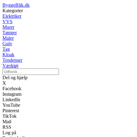
ByggeBlik.dk
Kategorier
Elektriker
VVS
Murer
Tømrer
Maler
Gulv
Tag
Kloak
Tendenser
Værktøj
Del og hjælp
X
Facebook
Instagram
LinkedIn
YouTube
Pinterest
TikTok
Mail
RSS
Log på