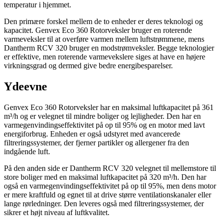
temperatur i hjemmet.
Den primære forskel mellem de to enheder er deres teknologi og
kapacitet. Genvex Eco 360 Rotorveksler bruger en roterende
varmeveksler til at overføre varmen mellem luftstrømmene, mens
Dantherm RCV 320 bruger en modstrømveksler. Begge teknologier
er effektive, men roterende varmevekslere siges at have en højere
virkningsgrad og dermed give bedre energibesparelser.
Ydeevne
Genvex Eco 360 Rotorveksler har en maksimal luftkapacitet på 361
m³/h og er velegnet til mindre boliger og lejligheder. Den har en
varmegenvindingseffektivitet på op til 95% og en motor med lavt
energiforbrug. Enheden er også udstyret med avancerede
filtreringssystemer, der fjerner partikler og allergener fra den
indgående luft.
På den anden side er Dantherm RCV 320 velegnet til mellemstore til
store boliger med en maksimal luftkapacitet på 320 m³/h. Den har
også en varmegenvindingseffektivitet på op til 95%, men dens motor
er mere kraftfuld og egnet til at drive større ventilationskanaler eller
lange rørledninger. Den leveres også med filtreringssystemer, der
sikrer et højt niveau af luftkvalitet.