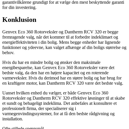
garantivilkårene grundigt for at vælge den mest beskyttende garanti
for din investering.
Konklusion
Genvex Eco 360 Rotorveksler og Dantherm RCV 320 er begge
fremragende valg, når det kommer til at forbedre indeklimaet og
energieffektiviteten i din bolig. Mens begge enheder har lignende
funktioner og ydeevne, kan valget afhænge af din boligs størrelse og
behov.
Hvis du har en mindre bolig og ønsker den maksimale
energibesparelse, kan Genvex Eco 360 Rotorveksler være det
bedste valg, da den har en højere kapacitet og en roterende
varmeveksler. Hvis du derimod har en større bolig og har brug for
en kraftigere motor, kan Dantherm RCV 320 være det bedste valg.
Uanset hvilken enhed du vælger, er både Genvex Eco 360
Rotorveksler og Dantherm RCV 320 effektive løsninger til at skabe
et sundt og behageligt indeklima. Det anbefales at konsultere et
professionelt firma, der specialiserer sig i
varmegenvindingssystemer, for at få den bedste rådgivning og
installation.
Ofte stillede spørgsmål