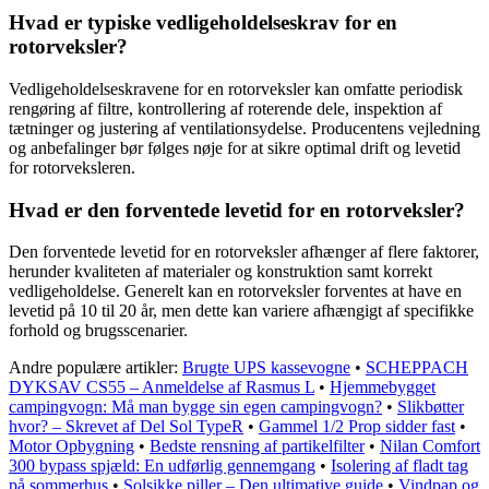
Hvad er typiske vedligeholdelseskrav for en
rotorveksler?
Vedligeholdelseskravene for en rotorveksler kan omfatte periodisk
rengøring af filtre, kontrollering af roterende dele, inspektion af
tætninger og justering af ventilationsydelse. Producentens vejledning
og anbefalinger bør følges nøje for at sikre optimal drift og levetid
for rotorveksleren.
Hvad er den forventede levetid for en rotorveksler?
Den forventede levetid for en rotorveksler afhænger af flere faktorer,
herunder kvaliteten af materialer og konstruktion samt korrekt
vedligeholdelse. Generelt kan en rotorveksler forventes at have en
levetid på 10 til 20 år, men dette kan variere afhængigt af specifikke
forhold og brugsscenarier.
Andre populære artikler:
Brugte UPS kassevogne
•
SCHEPPACH
DYKSAV CS55 – Anmeldelse af Rasmus L
•
Hjemmebygget
campingvogn: Må man bygge sin egen campingvogn?
•
Slikbøtter
hvor? – Skrevet af Del Sol TypeR
•
Gammel 1/2 Prop sidder fast
•
Motor Opbygning
•
Bedste rensning af partikelfilter
•
Nilan Comfort
300 bypass spjæld: En udførlig gennemgang
•
Isolering af fladt tag
på sommerhus
•
Solsikke piller – Den ultimative guide
•
Vindpap og