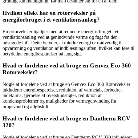
grundig sammenligning, før man beslutter sig for en af ​​dem.
Hvilken effekt har en rotorveksler på
energiforbruget i et ventilationsanlæg?
En rotorveksler hjælper med at reducere energiforbruget i et
ventilationsanlæg ved at genindvinde varme og fugt fra den
udsugede luft. Dette betyder, at mindre energi er nødvendig til
opvarmning og ventilation af indblæsningsluften, hvilket kan føre til
betydelige energibesparelser på lang sigt.
Hvad er fordelene ved at bruge en Genvex Eco 360
Rotorveksler?
Nogle af fordelene ved at bruge en Genvex Eco 360 Rotorveksler
inkluderer energibesparelser, reduktion af varmetab, forbedret
indeklima, fjernelse af overskudsugter, reduktion af
kondensproblemer og muligheder for varmegenvinding fra
brugsvand og afløbsluft.
Hvad er fordelene ved at bruge en Dantherm RCV
320?
Nogle af fordelene ved at bruge en Dantherm RCV 320 inkluderer