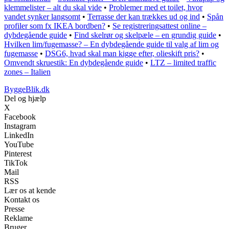
klemmelister – alt du skal vide
•
Problemer med et toilet, hvor
vandet synker langsomt
•
Terrasse der kan trækkes ud og ind
•
Spån
profiler som fx IKEA bordben?
•
Se registreringsattest online –
dybdegående guide
•
Find skelrør og skelpæle – en grundig guide
•
Hvilken lim/fugemasse? – En dybdegående guide til valg af lim og
fugemasse
•
DSG6, hvad skal man kigge efter, olieskift pris?
•
Omvendt skruestik: En dybdegående guide
•
LTZ – limited traffic
zones – Italien
ByggeBlik.dk
Del og hjælp
X
Facebook
Instagram
LinkedIn
YouTube
Pinterest
TikTok
Mail
RSS
Lær os at kende
Kontakt os
Presse
Reklame
Bruger