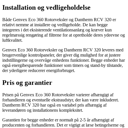
Installation og vedligeholdelse
Både Genvex Eco 360 Rotorveksler og Dantherm RCV 320 er
relativt nemme at installere og vedligeholde. De kan begge
integreres i det eksisterende ventilationsanlæg og kræver kun
regelmæssig rengøring af filtrene for at opretholde deres ydeevne og
luftkvalitet.
Genvex Eco 360 Rotorveksler og Dantherm RCV 320 leveres med
brugervenlige kontrolpaneler, der giver dig mulighed for at justere
indstillingerne og overvåge enhedens funktioner. Begge enheder har
også energibesparende funktioner som timers og stand-by tilstande,
der yderligere reducerer energiforbruget.
Pris og garantier
Prisen på Genvex Eco 360 Rotorveksler varierer afhængigt af
forhandleren og eventuelle ekstraudstyr, der kan være inkluderet.
Dantherm RCV 320 har også en variabel pris afhængig af
leverandøren og installationens kompleksitet.
Garantien for begge enheder er normalt på 2-5 år afhængigt af
producenten og forhandleren. Det er vigtigt at læse betingelserne og