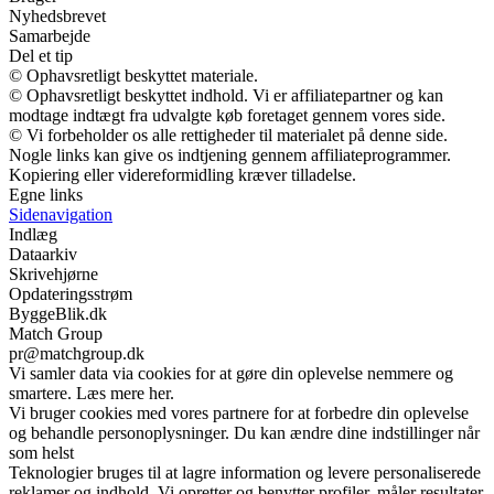
Nyhedsbrevet
Samarbejde
Del et tip
© Ophavsretligt beskyttet materiale.
© Ophavsretligt beskyttet indhold. Vi er affiliatepartner og kan
modtage indtægt fra udvalgte køb foretaget gennem vores side.
© Vi forbeholder os alle rettigheder til materialet på denne side.
Nogle links kan give os indtjening gennem affiliateprogrammer.
Kopiering eller videreformidling kræver tilladelse.
Egne links
Sidenavigation
Indlæg
Dataarkiv
Skrivehjørne
Opdateringsstrøm
ByggeBlik.dk
Match Group
pr@matchgroup.dk
Vi samler data via cookies for at gøre din oplevelse nemmere og
smartere. Læs mere her.
Vi bruger cookies med vores partnere for at forbedre din oplevelse
og behandle personoplysninger. Du kan ændre dine indstillinger når
som helst
Teknologier bruges til at lagre information og levere personaliserede
reklamer og indhold. Vi opretter og benytter profiler, måler resultater