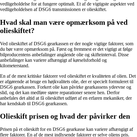
vedligeholdelse for at fungere optimalt. Et af de vigtigste aspekter ved
vedligeholdelsen af DSG6 transmissionen er olieskiftet.
Hvad skal man være opmærksom på ved
olieskiftet?
Ved olieskiftet af DSG6 gearkassen er der nogle vigtige faktorer, som
du bør være opmærksom på. Først og fremmest er det vigtigt at følge
bilproducentens anbefalinger angående olie og skifteinterval. Disse
anbefalinger kan variere afhængigt af kørselsforhold og
kilometerstand.
En af de mest kritiske faktorer ved olieskiftet er kvaliteten af olien. Det
er afgørende at bruge en højkvalitets olie, der er specielt formuleret til
DSG6 gearkassen. Forkert olie kan påvirke gearkassens ydeevne og
slid, og det kan medføre større reparationer senere hen. Derfor
anbefales det altid at få olieskiftet udført af en erfaren mekaniker, der
har kendskab til DSG6 gearkassen.
Olieskift prisen og hvad der påvirker den
Prisen på et olieskift for en DSG6 gearkasse kan variere afhængigt af
flere faktorer. En af de mest indlysende faktorer er selve oliens pris.