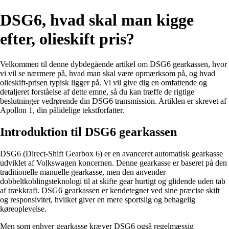
DSG6, hvad skal man kigge
efter, olieskift pris?
Velkommen til denne dybdegående artikel om DSG6 gearkassen, hvor
vi vil se nærmere på, hvad man skal være opmærksom på, og hvad
olieskift-prisen typisk ligger på. Vi vil give dig en omfattende og
detaljeret forståelse af dette emne, så du kan træffe de rigtige
beslutninger vedrørende din DSG6 transmission. Artiklen er skrevet af
Apollon 1, din pålidelige tekstforfatter.
Introduktion til DSG6 gearkassen
DSG6 (Direct-Shift Gearbox 6) er en avanceret automatisk gearkasse
udviklet af Volkswagen koncernen. Denne gearkasse er baseret på den
traditionelle manuelle gearkasse, men den anvender
dobbeltkoblingsteknologi til at skifte gear hurtigt og glidende uden tab
af trækkraft. DSG6 gearkassen er kendetegnet ved sine præcise skift
og responsivitet, hvilket giver en mere sportslig og behagelig
køreoplevelse.
Men som enhver gearkasse kræver DSG6 også regelmæssig