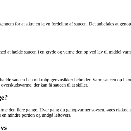
ennem for at sikre en jævn fordeling af saucen. Det anbefales at genopva
ed at hælde saucen i en gryde og varme den op ved lav til middel varme
ælde saucen i en mikrobølgeovnsikker beholder. Varm saucen op i korte
erskudsvarme, der kan få saucen til at skiller.
ge?
rme den flere gange. Hver gang du genopvarmer sovsen, øges risikoen 
ve en mindre portion og undgå leftovers.
ovs