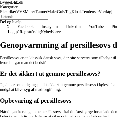
ByggeBlik.dk
Kategorier
Elektriker
VVS
Murer
Tømrer
Maler
Gulv
Tag
Kloak
Tendenser
Værktøj
Del og hjælp
X
Facebook
Instagram
LinkedIn
YouTube
Pin
Log på
Registrér dig
Nyhedsbrev
Genopvarmning af persillesovs d
Persillesovs er en klassisk dansk sovs, der ofte serveres som tilbehør
hvordan gør man det bedst?
Er det sikkert at gemme persillesovs?
Ja, det er som udgangspunkt sikkert at gemme persillesovs i køleskabe
undgå at blive syg af madforgiftning.
Opbevaring af persillesovs
Når du ønsker at gemme persillesovs, skal du først sørge for at lade den
køleskabet i højst to dage for at sikre optimal kvalitet og sikkerhed.