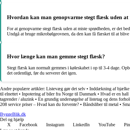
Hvordan kan man genopvarme stegt flæsk uden at 
For at genopvarme stegt flæsk uden at miste sprødheden, er det bed
Undgå at bruge mikrobølgeovnen, da den kan få flæsket til at bliv
Hvor længe kan man gemme stegt flæsk?
Stegt flæsk kan normalt gemmes i køleskabet i op til 3-4 dage. Opbev
det ordentligt, før du serverer det igen.
Andre populære artikler:
Listevæg gør det selv
•
Inddækning af bjælke 
til elnettet
•
Inpotering af biler fra Norge til Danmark
•
Hvad er en hall 
tagrender / aluzink
•
En grundig undersøgelse af listetag og dens forhold
208 service priser – Hvad kan du forvente?
•
Båndsliber til metal
•
Sma
ByggeBlik.dk
Del og hjælp
X
Facebook
Instagram
LinkedIn
YouTube
Pin