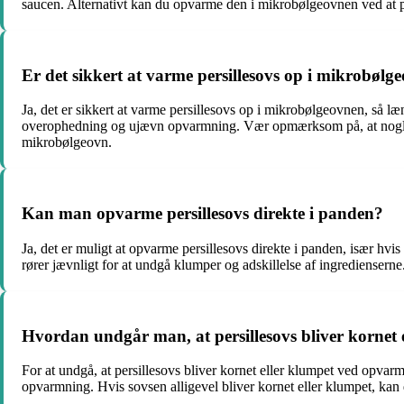
saucen. Alternativt kan du opvarme den i mikrobølgeovnen ved at pl
Er det sikkert at varme persillesovs op i mikrobølg
Ja, det er sikkert at varme persillesovs op i mikrobølgeovnen, så l
overophedning og ujævn opvarmning. Vær opmærksom på, at nogle typ
mikrobølgeovn.
Kan man opvarme persillesovs direkte i panden?
Ja, det er muligt at opvarme persillesovs direkte i panden, især h
rører jævnligt for at undgå klumper og adskillelse af ingredienserne
Hvordan undgår man, at persillesovs bliver kornet
For at undgå, at persillesovs bliver kornet eller klumpet ved opvarm
opvarmning. Hvis sovsen alligevel bliver kornet eller klumpet, kan 