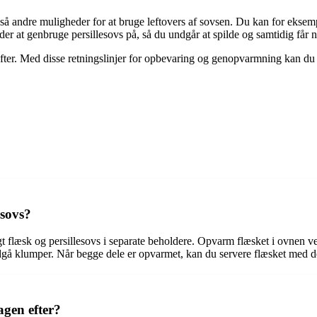
gså andre muligheder for at bruge leftovers af sovsen. Du kan for eksem
der at genbruge persillesovs på, så du undgår at spilde og samtidig får 
er. Med disse retningslinjer for opbevaring og genopvarmning kan du f
sovs?
gt flæsk og persillesovs i separate beholdere. Opvarm flæsket i ovnen 
ndgå klumper. Når begge dele er opvarmet, kan du servere flæsket med 
gen efter?