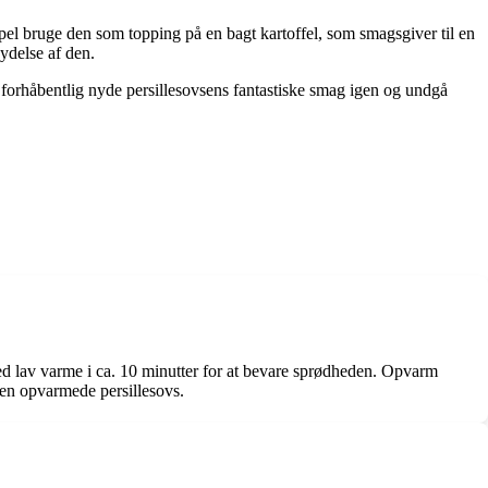
pel bruge den som topping på en bagt kartoffel, som smagsgiver til en
nydelse af den.
orhåbentlig nyde persillesovsens fantastiske smag igen og undgå
ved lav varme i ca. 10 minutter for at bevare sprødheden. Opvarm
den opvarmede persillesovs.