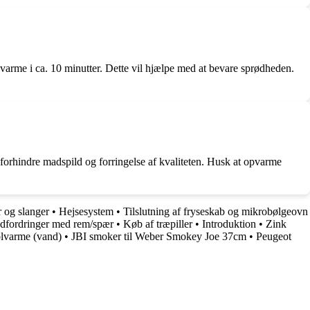
varme i ca. 10 minutter. Dette vil hjælpe med at bevare sprødheden.
t forhindre madspild og forringelse af kvaliteten. Husk at opvarme
r og slanger
•
Hejsesystem
•
Tilslutning af fryseskab og mikrobølgeovn
udfordringer med rem/spær
•
Køb af træpiller
•
Introduktion
•
Zink
lvarme (vand)
•
JBI smoker til Weber Smokey Joe 37cm
•
Peugeot