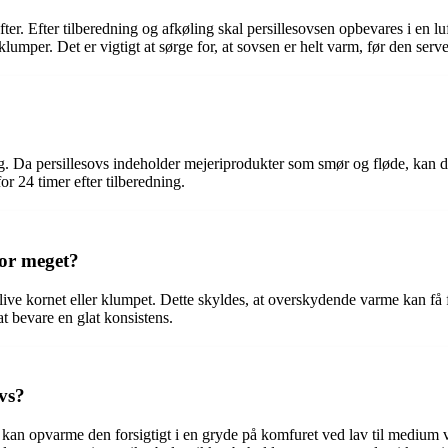
er. Efter tilberedning og afkøling skal persillesovsen opbevares i en l
umper. Det er vigtigt at sørge for, at sovsen er helt varm, før den serve
. Da persillesovs indeholder mejeriprodukter som smør og fløde, kan de 
or 24 timer efter tilberedning.
for meget?
ve kornet eller klumpet. Dette skyldes, at overskydende varme kan få fed
t bevare en glat konsistens.
ovs?
u kan opvarme den forsigtigt i en gryde på komfuret ved lav til medium 