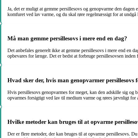
Ja, det er muligt at gemme persillesovs og genopvarme den dagen eft
komfuret ved lav varme, og du skal røre regelmæssigt for at undgå kl
Må man gemme persillesovs i mere end en dag?
Det anbefales generelt ikke at gemme persillesovs i mere end en dag
opbevares for længe. Det er bedst at forbruge persillesovsen inden f
Hvad sker der, hvis man genopvarmer persillesovs 
Hvis persillesovs genopvarmes for meget, kan den adskille sig og bli
opvarmes forsigtigt ved lav til medium varme og røres jævnligt for a
Hvilke metoder kan bruges til at opvarme persilles
Der er flere metoder, der kan bruges til at opvarme persillesovs. D