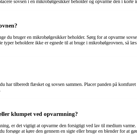
acere sovsen i en mikrobølgesikker beholder og opvarme den i korte int
eovnen?
ænge du bruger en mikrobølgesikker beholder. Sørg for at opvarme sovsen 
er beholdere ikke er egnede til at bruge i mikrobølgeovnen, så læs o
vis du har tilberedt flæsket og sovsen sammen. Placer panden på komfure
.
 eller klumpet ved opvarmning?
ning, er det vigtigt at opvarme den forsigtigt ved lav til medium varme.
du forsøge at køre den gennem en sigte eller bruge en blender for at gør