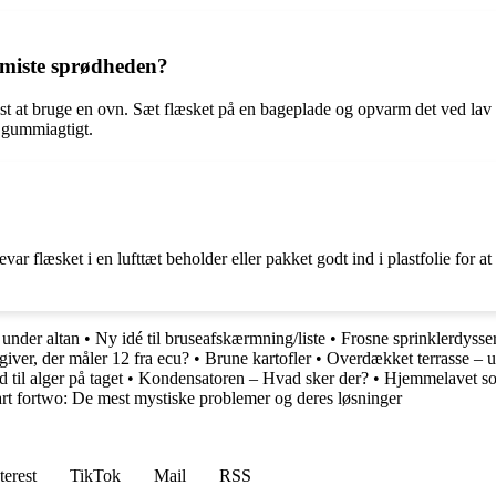
miste sprødheden?
st at bruge en ovn. Sæt flæsket på en bageplade og opvarm det ved lav 
e gummiagtigt.
ar flæsket i en lufttæt beholder eller pakket godt ind i plastfolie for a
under altan
•
Ny idé til bruseafskærmning/liste
•
Frosne sprinklerdysse
giver, der måler 12 fra ecu?
•
Brune kartofler
•
Overdækket terrasse – 
 til alger på taget
•
Kondensatoren – Hvad sker der?
•
Hjemmelavet so
rt fortwo: De mest mystiske problemer og deres løsninger
terest
TikTok
Mail
RSS