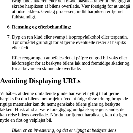
Brug tandstikkeren eller den bløde plastikskraber til forsigtigt at
skrabe harpiksen af bilens overflade. Vær forsigtig for at undgå
at ridse lakken. Gentag processen, indtil harpiksen er fjernet
fuldstændigt.
Rensning og efterbehandling:
Dyp en ren klud eller svamp i isopropylalkohol eller terpentin.
Tør området grundigt for at fjerne eventuelle rester af harpiks
eller fedt.
Efter rengøringen anbefales det at påføre en god bil voks eller
lakforsegler for at beskytte bilens lak mod fremtidige skader og
for at bevare en skinnende overflade.
Avoiding Displaying URLs
Vi håber, at denne omfattende guide har været nyttig til at fjerne
harpiks fra din bilens motorhjelm. Ved at følge disse trin og bruge de
rigtige materialer kan du nemt genskabe bilens glans og beskytte
lakken. Husk altid at være forsigtig og undgå skarpe genstande, der
kan ridse bilens overflade. Når du har fjernet harpiksen, kan du igen
nyde en flot og velplejet bil.
Bilen er en investering, og det er vigtigt at beskytte dens