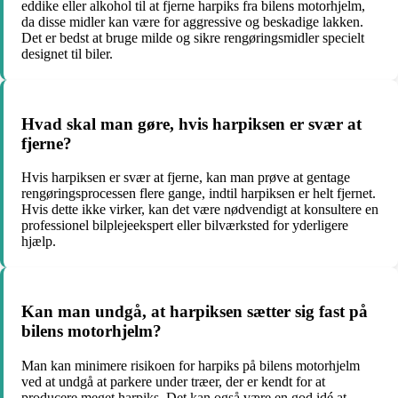
eddike eller alkohol til at fjerne harpiks fra bilens motorhjelm,
da disse midler kan være for aggressive og beskadige lakken.
Det er bedst at bruge milde og sikre rengøringsmidler specielt
designet til biler.
Hvad skal man gøre, hvis harpiksen er svær at
fjerne?
Hvis harpiksen er svær at fjerne, kan man prøve at gentage
rengøringsprocessen flere gange, indtil harpiksen er helt fjernet.
Hvis dette ikke virker, kan det være nødvendigt at konsultere en
professionel bilplejeekspert eller bilværksted for yderligere
hjælp.
Kan man undgå, at harpiksen sætter sig fast på
bilens motorhjelm?
Man kan minimere risikoen for harpiks på bilens motorhjelm
ved at undgå at parkere under træer, der er kendt for at
producere meget harpiks. Det kan også være en god idé at