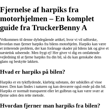
Fjernelse af harpiks fra
motorhjelmen – En komplet
guide fra TruckerBenny A
Velkommen til denne dybdegående artikel, hvor vi vil udforske,
hvordan man fjerner harpiks fra bilens motorhjelm. Harpiks kan være
et irriterende problem, der kan forårsage skader på bilens lak og give et
uæstetisk udseende. Men frygt ej! Her giver vi dig en omfattende
vejledning til at fjerne harpiks fra din bil, så du kan genskabe dens
glans og beskytte lakken.
Hvad er harpiks på bilen?
Harpiks er en tyktflydende, klæbrig substans, der udskilles af visse
træer. Den kan findes i naturen og kan desværre også ende på din bil.
Harpiks er normalt transparent eller let gulbrun og kan være svær at
fjerne uden den rette metode.
Hvordan fjerner man harpiks fra bilen?