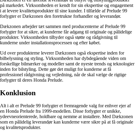
på markedet. Virksomheden er kendt for sin ekspertise og engagement
i at levere kvalitetsprodukter til sine kunder. I tilfælde af Prelude 99
forlygter er Dækzonen den foretrukne forhandler og leverandør.
Dækzonen arbejder tæt sammen med producenterne af Prelude 99
forlygter for at sikre, at kunderne får adgang til originale og pålidelige
produkter. Virksomheden tilbyder også støtte og rådgivning til
kunderne under installationsprocessen og efter købet.
Ud over produkterne leverer Dækzonen også ekspertise inden for
bilbelysning og styling. Virksomheden har dybdegående viden om
forskellige bilmærker og modeller samt de nyeste trends og teknologier
inden for bilstyling. Dette gør det muligt for kunderne at få
professionel rådgivning og vejledning, når de skal vælge de rigtige
forlygter til deres Honda Prelude.
Konklusion
Alt i alt er Prelude 99 forlygter et fremragende valg for enhver ejer af
en Honda Prelude fra 1999-modellen. Disse forlygter er unikke,
ydeevneorienterede, holdbare og nemme at installere. Med Dækzonen
som en pålidelig leverandør kan kunderne være sikre på at få originale
og kvalitetsprodukter.