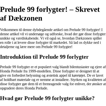
Prelude 99 forlygter! – Skrevet
af Dækzonen
Velkommen til denne dybdegående artikel om Prelude 99 forlygter! I
denne artikel vil vi undersøge og udforske, hvad der gør disse forlygter
unikke og værdiskabende. Vi vil også se, hvordan Dækzonen spiller
en rolle i at levere disse forlygter til markedet. Så lad os dykke ned i
detaljerne og lære mere om Prelude 99 forlygter!
Introduktion til Prelude 99 forlygter
Prelude 99 forlygter er et populært valg blandt bilentusiaster og ejere af
Honda Prelude fra 1999-modellen. Disse forlygter er designet til at
give en forbedret belysning og æstetisk appel til køretøjet. De er lavet
af holdbart materiale og er nemme at installere. Styrken og kvaliteten af
​​disse forlygter gør dem til et fremragende valg for enhver, der ønsker at
opgradere deres Honda Prelude.
Hvad gør Prelude 99 forlygter unikke?