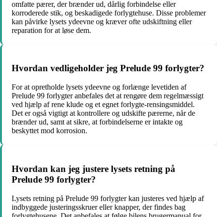
omfatte pærer, der brænder ud, dårlig forbindelse eller
korroderede stik, og beskadigede forlygtehuse. Disse problemer
kan påvirke lysets ydeevne og kræver ofte udskiftning eller
reparation for at løse dem.
Hvordan vedligeholder jeg Prelude 99 forlygter?
For at opretholde lysets ydeevne og forlænge levetiden af
Prelude 99 forlygter anbefales det at rengøre dem regelmæssigt
ved hjælp af rene klude og et egnet forlygte-rensingsmiddel.
Det er også vigtigt at kontrollere og udskifte pærerne, når de
brænder ud, samt at sikre, at forbindelserne er intakte og
beskyttet mod korrosion.
Hvordan kan jeg justere lysets retning på
Prelude 99 forlygter?
Lysets retning på Prelude 99 forlygter kan justeres ved hjælp af
indbyggede justeringsskruer eller knapper, der findes bag
forlygtehusene. Det anbefales at følge bilens brugermanual for