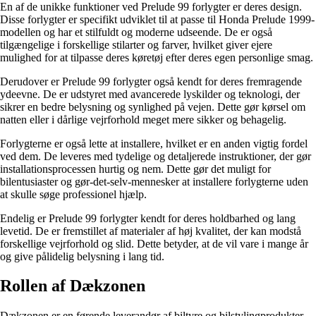
En af de unikke funktioner ved Prelude 99 forlygter er deres design.
Disse forlygter er specifikt udviklet til at passe til Honda Prelude 1999-
modellen og har et stilfuldt og moderne udseende. De er også
tilgængelige i forskellige stilarter og farver, hvilket giver ejere
mulighed for at tilpasse deres køretøj efter deres egen personlige smag.
Derudover er Prelude 99 forlygter også kendt for deres fremragende
ydeevne. De er udstyret med avancerede lyskilder og teknologi, der
sikrer en bedre belysning og synlighed på vejen. Dette gør kørsel om
natten eller i dårlige vejrforhold meget mere sikker og behagelig.
Forlygterne er også lette at installere, hvilket er en anden vigtig fordel
ved dem. De leveres med tydelige og detaljerede instruktioner, der gør
installationsprocessen hurtig og nem. Dette gør det muligt for
bilentusiaster og gør-det-selv-mennesker at installere forlygterne uden
at skulle søge professionel hjælp.
Endelig er Prelude 99 forlygter kendt for deres holdbarhed og lang
levetid. De er fremstillet af materialer af høj kvalitet, der kan modstå
forskellige vejrforhold og slid. Dette betyder, at de vil vare i mange år
og give pålidelig belysning i lang tid.
Rollen af Dækzonen
Dækzonen er en førende leverandør af biltyre og bilstylingprodukter