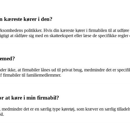
n kæreste kører i den?
irksomhedens politikker. Hvis din kæreste kører i firmabilen til at udfø
tigt at rådføre sig med en skatteekspert eller læse de specifikke regler
øjemed?
er ikke, at firmabiler lånes ud til privat brug, medmindre det er specifi
 af firmabiler til familiemedlemmer.
r at køre i min firmabil?
 medmindre det er en særlig type køretøj, som kræver en særlig tilladels
il.