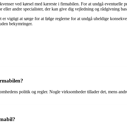
kvenser ved kørsel med kæreste i firmabilen. For at undgå eventuelle pro
r eller andre specialister, der kan give dig vejledning og rådgivning base
er vigtigt at sørge for at følge reglerne for at undgå uheldige konsekv
 uden bekymringer.
firmabilen?
omhedens politik og regler. Nogle virksomheder tillader det, mens andre 
rmabil?