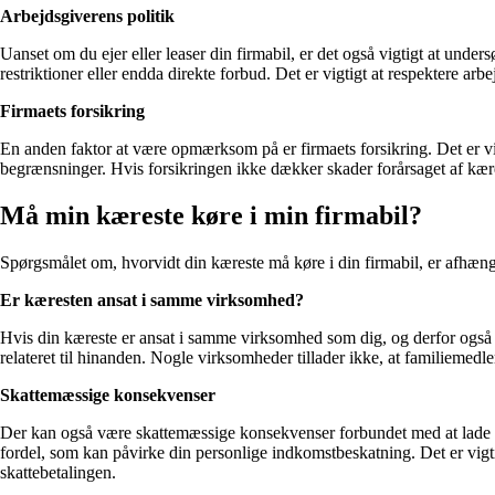
Arbejdsgiverens politik
Uanset om du ejer eller leaser din firmabil, er det også vigtigt at unde
restriktioner eller endda direkte forbud. Det er vigtigt at respektere a
Firmaets forsikring
En anden faktor at være opmærksom på er firmaets forsikring. Det er vig
begrænsninger. Hvis forsikringen ikke dækker skader forårsaget af kære
Må min kæreste køre i min firmabil?
Spørgsmålet om, hvorvidt din kæreste må køre i din firmabil, er afhængi
Er kæresten ansat i samme virksomhed?
Hvis din kæreste er ansat i samme virksomhed som dig, og derfor også har
relateret til hinanden. Nogle virksomheder tillader ikke, at familiemedl
Skattemæssige konsekvenser
Der kan også være skattemæssige konsekvenser forbundet med at lade din 
fordel, som kan påvirke din personlige indkomstbeskatning. Det er vigti
skattebetalingen.