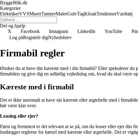
ByggeBlik.dk
Kategorier
Elektriker
VVS
Murer
Tømrer
Maler
Gulv
Tag
Kloak
Tendenser
Værktøj
Del og hjælp
X
Facebook
Instagram
LinkedIn
YouTube
Pin
Log på
Registrér dig
Nyhedsbrev
Firmabil regler
Ønsker du at have din kæreste med i din firmabil? Eller spekulerer du på
firmabilen og give dig en udførlig vejledning om, hvad du skal være
Kæreste med i firmabil
Det er ikke unormalt at have sin kæreste eller ægtefælle med i firmabi
bør være klar over.
Leasing eller ejer?
Først og fremmest er det relevant at se på, om du leaser eller ejer din f
fastlægger reglerne for kørsel med kæreste eller ægtefælle. Det er vigtig