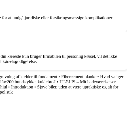
e for at undgå juridiske eller forsikringsmæssige komplikationer.
s din kæreste kun bruger firmabilen til personlig kørsel, vil det ikke
il kørselsgodtgørelse.
ravning af kælder til fundament
•
Fibercement planker: Hvad vælger
lfac200 bundstykke, kuldebro?
•
HJÆLP! – Mit badeværelse ser
hjul
•
Introduktion
•
Sjove biler, uden at være upraktiske og alt for
pol stik