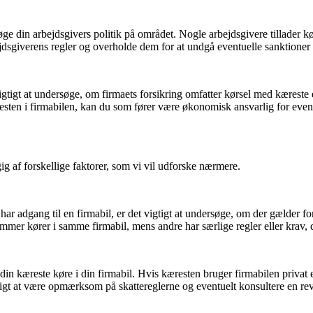
rsøge din arbejdsgivers politik på området. Nogle arbejdsgivere tillader 
rbejdsgiverens regler og overholde dem for at undgå eventuelle sanktioner
tigt at undersøge, om firmaets forsikring omfatter kørsel med kæreste el
sten i firmabilen, kan du som fører være økonomisk ansvarlig for eventu
g af forskellige faktorer, som vi vil udforske nærmere.
 adgang til en firmabil, er det vigtigt at undersøge, om der gælder forsk
emmer kører i samme firmabil, mens andre har særlige regler eller krav, 
kæreste køre i din firmabil. Hvis kæresten bruger firmabilen privat ell
gt at være opmærksom på skattereglerne og eventuelt konsultere en revis