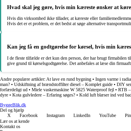
Hvad skal jeg gøre, hvis min kæreste ønsker at køre
Hvis din virksomhed ikke tillader, at kæreste eller familiemedlemmer
Hvis det er et problem, er det bedst at søge alternative transportmuli
Kan jeg få en godtgørelse for kørsel, hvis min kæres
I de fleste tilfælde er det kun den person, der har brugt firmabilen t
give grund til kørselsgodtgørelse. Det anbefales at læse din firmaaft
Andre populære artikler:
At lave en rund bygning
•
Ingen varme i radia
man?
•
Udskiftning af brændstoffilter diesel – Komplet guide
•
DIY sen
forfærdeligt ud
•
Miele vaskemaskine W 5825 Waterproof fejl
•
RTB – 
dyre
•
Kota gulvledere – Erfaring søges?
•
Kold luft blæser ind ved b
ByggeBlik.dk
Del og hjælp
X
Facebook
Instagram
LinkedIn
YouTube
Pin
Lær os at kende
Kontakt os