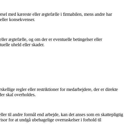
kørsel med kæreste eller ægtefælle i firmabilen, mens andre har
 eller konsekvenser.
ler ægtefælle, og om der er eventuelle betingelser eller
elle uheld eller skader.
ellige regler eller restriktioner for medarbejdere, der er direkte
der skal overholdes.
er til andre formål end arbejde, kan det anses som en skattepligtig
or for at undgå ubehagelige overraskelser i forhold til