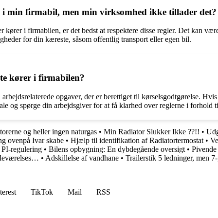
 i min firmabil, men min virksomhed ikke tillader det?
 kører i firmabilen, er det bedst at respektere disse regler. Det kan vær
gheder for din kæreste, såsom offentlig transport eller egen bil.
te kører i firmabilen?
il arbejdsrelaterede opgaver, der er berettiget til kørselsgodtgørelse. Hvi
ale og spørge din arbejdsgiver for at få klarhed over reglerne i forhold t
torerne og heller ingen naturgas
•
Min Radiator Slukker Ikke ??!!
•
Udg
g ovenpå Ivar skabe
•
Hjælp til identifikation af Radiatortermostat
•
Ve
PI-regulering
•
Bilens opbygning: En dybdegående oversigt
•
Pivende 
adeværelses…
•
Adskillelse af vandhane
•
Trailerstik 5 ledninger, men 7-
terest
TikTok
Mail
RSS