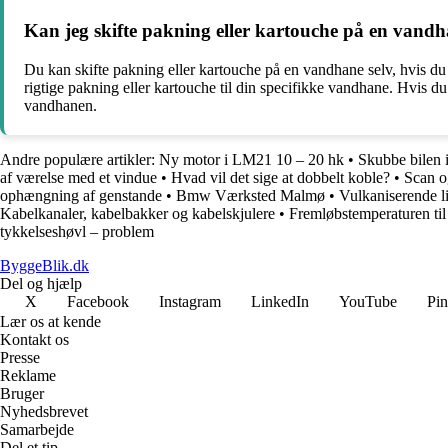
Kan jeg skifte pakning eller kartouche på en vandhan
Du kan skifte pakning eller kartouche på en vandhane selv, hvis du
rigtige pakning eller kartouche til din specifikke vandhane. Hvis du
vandhanen.
Andre populære artikler:
Ny motor i LM21 10 – 20 hk
•
Skubbe bilen i
af værelse med et vindue
•
Hvad vil det sige at dobbelt koble?
•
Scan o
ophængning af genstande
•
Bmw Værksted Malmø
•
Vulkaniserende l
Kabelkanaler, kabelbakker og kabelskjulere
•
Fremløbstemperaturen til
tykkelseshøvl – problem
ByggeBlik.dk
Del og hjælp
X
Facebook
Instagram
LinkedIn
YouTube
Pin
Lær os at kende
Kontakt os
Presse
Reklame
Bruger
Nyhedsbrevet
Samarbejde
Del et tip