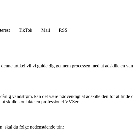
terest
TikTok
Mail
RSS
 denne artikel vil vi guide dig gennem processen med at adskille en va
rlig vandstrøm, kan det være nødvendigt at adskille den for at finde og 
å at skulle kontakte en professionel VVSer.
n, skal du følge nedenstående trin: