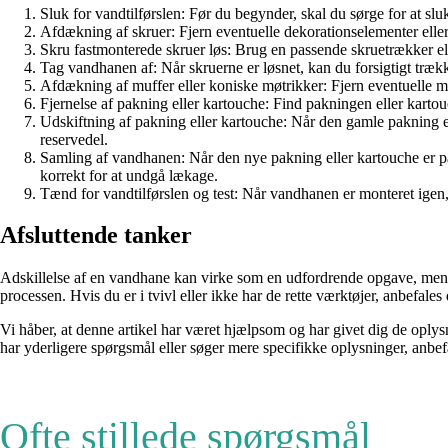
Sluk for vandtilførslen: Før du begynder, skal du sørge for at sl
Afdækning af skruer: Fjern eventuelle dekorationselementer eller 
Skru fastmonterede skruer løs: Brug en passende skruetrækker ell
Tag vandhanen af: Når skruerne er løsnet, kan du forsigtigt træk
Afdækning af muffer eller koniske møtrikker: Fjern eventuelle m
Fjernelse af pakning eller kartouche: Find pakningen eller kartou
Udskiftning af pakning eller kartouche: Når den gamle pakning ell
reservedel.
Samling af vandhanen: Når den nye pakning eller kartouche er p
korrekt for at undgå lækage.
Tænd for vandtilførslen og test: Når vandhanen er monteret igen
Afsluttende tanker
Adskillelse af en vandhane kan virke som en udfordrende opgave, men m
processen. Hvis du er i tvivl eller ikke har de rette værktøjer, anbefales
Vi håber, at denne artikel har været hjælpsom og har givet dig de oplys
har yderligere spørgsmål eller søger mere specifikke oplysninger, anbe
Ofte stillede spørgsmål