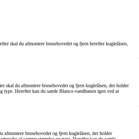
efter skal du afmontere brusehovedet og fjern herefter kuglelåsen,
ter skal du afmontere brusehovedet og fjern kuglelåsen, der holder
og type. Herefter kan du samle Blanco-vandhanen igen ved at
 du afmontere brusehovedet og fjern kuglelåsen, der holder
kartouche af samme størrelse og type. Herefter kan du samle