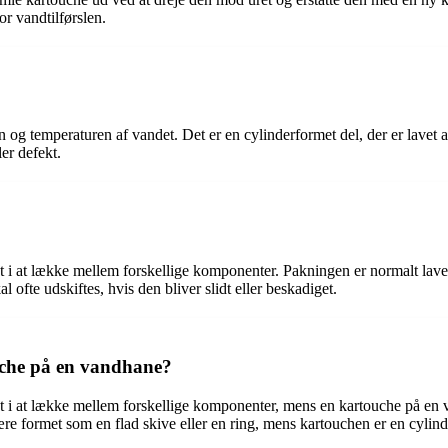
r vandtilførslen.
 temperaturen af vandet. Det er en cylinderformet del, der er lavet af
ler defekt.
 i at lække mellem forskellige komponenter. Pakningen er normalt lavet
 ofte udskiftes, hvis den bliver slidt eller beskadiget.
uche på en vandhane?
et i at lække mellem forskellige komponenter, mens en kartouche på en
e formet som en flad skive eller en ring, mens kartouchen er en cylinder