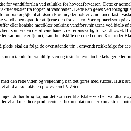
ukke for vandtilførslen ved at lukke for hovedafbryderen. Dette er norma
skruedæksler fra toppen af vandhanen. Dette kan gøres ved forsigtigt at
er unbrakonøgle til at løsne skruerne, der holder vandhanen fast i vask
ke vandhanen opad for at fjerne den fra vasken. Vær opmærksom på eventu
uffer eller koniske møtrikker omkring vandforsyningerne ved hjælp af e
chen, som er den del af vandhanen, der er ansvarlig for vandflowet. Brug 
er kartouche er fjernet, kan du udskifte den med en ny. Kontroller Blan
å plads, skal du følge de ovenstående trin i omvendt rækkefølge for 
, kan du tænde for vandtilførslen og teste for eventuelle lækager elle
ed den rette viden og vejledning kan det gøres med succes. Husk altid 
 det altid at kontakte en professionel VVSer.
ninger, du har brug for, når det kommer til adskillelse af en vandhane 
faler vi at konsultere producentens dokumentation eller kontakte en aut