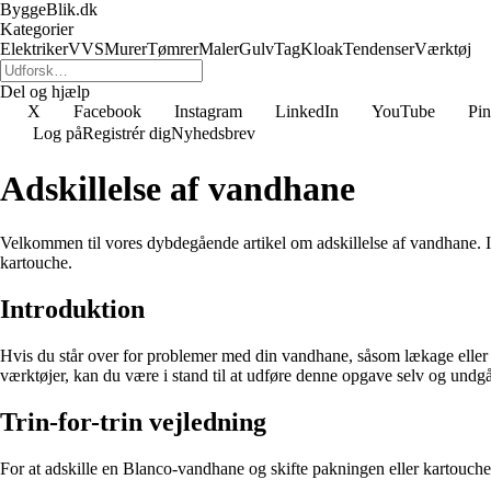
ByggeBlik.dk
Kategorier
Elektriker
VVS
Murer
Tømrer
Maler
Gulv
Tag
Kloak
Tendenser
Værktøj
Del og hjælp
X
Facebook
Instagram
LinkedIn
YouTube
Pin
Log på
Registrér dig
Nyhedsbrev
Adskillelse af vandhane
Velkommen til vores dybdegående artikel om adskillelse af vandhane. I
kartouche.
Introduktion
Hvis du står over for problemer med din vandhane, såsom lækage eller då
værktøjer, kan du være i stand til at udføre denne opgave selv og undg
Trin-for-trin vejledning
For at adskille en Blanco-vandhane og skifte pakningen eller kartouche