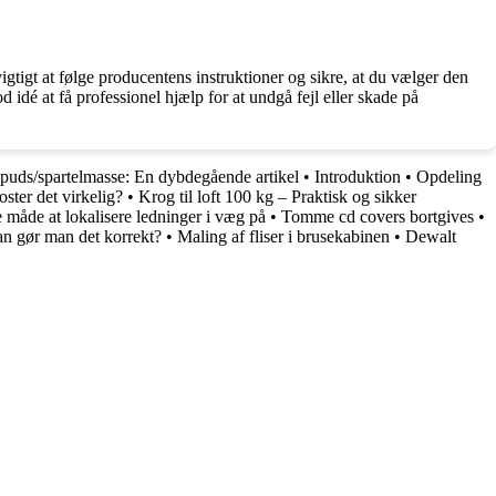
tigt at følge producentens instruktioner og sikre, at du vælger den
 idé at få professionel hjælp for at undgå fejl eller skade på
puds/spartelmasse: En dybdegående artikel
•
Introduktion
•
Opdeling
oster det virkelig?
•
Krog til loft 100 kg – Praktisk og sikker
 måde at lokalisere ledninger i væg på
•
Tomme cd covers bortgives
•
an gør man det korrekt?
•
Maling af fliser i brusekabinen
•
Dewalt