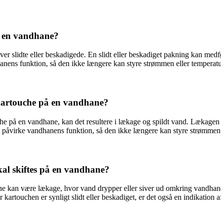
å en vandhane?
er slidte eller beskadigede. En slidt eller beskadiget pakning kan medfø
anens funktion, så den ikke længere kan styre strømmen eller temperatu
 kartouche på en vandhane?
ouche på en vandhane, kan det resultere i lækage og spildt vand. Læka
e påvirke vandhanens funktion, så den ikke længere kan styre strømmen 
kal skiftes på en vandhane?
ane kan være lækage, hvor vand drypper eller siver ud omkring vandha
artouchen er synligt slidt eller beskadiget, er det også en indikation af,