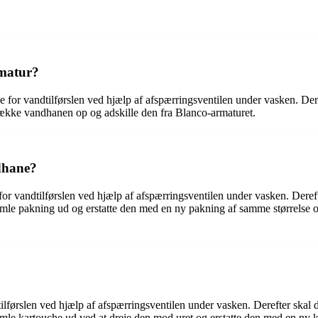
rmatur?
ke for vandtilførslen ved hjælp af afspærringsventilen under vasken. Der
trække vandhanen op og adskille den fra Blanco-armaturet.
dhane?
for vandtilførslen ved hjælp af afspærringsventilen under vasken. Deref
amle pakning ud og erstatte den med en ny pakning af samme størrelse 
tilførslen ved hjælp af afspærringsventilen under vasken. Derefter skal
mle kartouche ud ved at dreje den mod uret og erstatte den med en ny 