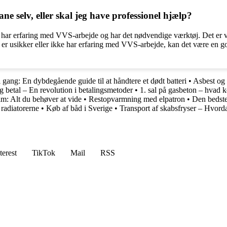
e selv, eller skal jeg have professionel hjælp?
 har erfaring med VVS-arbejde og har det nødvendige værktøj. Det er vig
 er usikker eller ikke har erfaring med VVS-arbejde, kan det være en god
 gang: En dybdegående guide til at håndtere et dødt batteri
•
Asbest og 
g betal – En revolution i betalingsmetoder
•
1. sal på gasbeton – hvad k
im: Alt du behøver at vide
•
Restopvarmning med elpatron
•
Den bedste
 radiatorerne
•
Køb af båd i Sverige
•
Transport af skabsfryser – Hvord
terest
TikTok
Mail
RSS