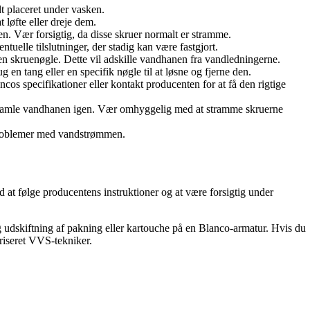
lt placeret under vasken.
 løfte eller dreje dem.
en. Vær forsigtig, da disse skruer normalt er stramme.
elle tilslutninger, der stadig kan være fastgjort.
n skruenøgle. Dette vil adskille vandhanen fra vandledningerne.
en tang eller en specifik nøgle til at løsne og fjerne den.
cos specifikationer eller kontakt producenten for at få den rigtige
at samle vandhanen igen. Vær omhyggelig med at stramme skruerne
r problemer med vandstrømmen.
at følge producentens instruktioner og at være forsigtig under
og udskiftning af pakning eller kartouche på en Blanco-armatur. Hvis du
oriseret VVS-tekniker.