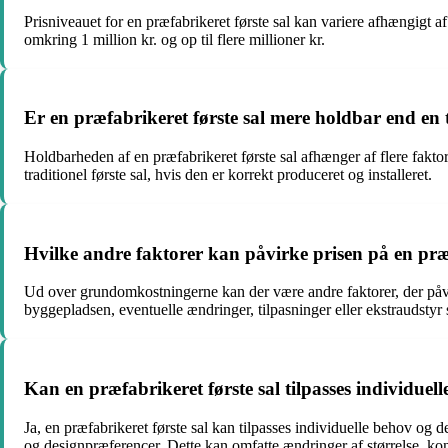
Prisniveauet for en præfabrikeret første sal kan variere afhængigt af
omkring 1 million kr. og op til flere millioner kr.
Er en præfabrikeret første sal mere holdbar end en t
Holdbarheden af en præfabrikeret første sal afhænger af flere faktor
traditionel første sal, hvis den er korrekt produceret og installeret.
Hvilke andre faktorer kan påvirke prisen på en pr
Ud over grundomkostningerne kan der være andre faktorer, der påvirke
byggepladsen, eventuelle ændringer, tilpasninger eller ekstraudstyr
Kan en præfabrikeret første sal tilpasses individuel
Ja, en præfabrikeret første sal kan tilpasses individuelle behov og
og designpræferencer. Dette kan omfatte ændringer af størrelse, ko