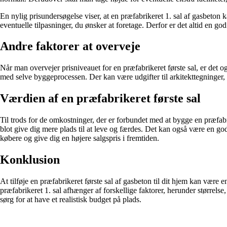
En nylig prisundersøgelse viser, at en præfabrikeret 1. sal af gasbeton 
eventuelle tilpasninger, du ønsker at foretage. Derfor er det altid en god
Andre faktorer at overveje
Når man overvejer prisniveauet for en præfabrikeret første sal, er det o
med selve byggeprocessen. Der kan være udgifter til arkitekttegninger, b
Værdien af en præfabrikeret første sal
Til trods for de omkostninger, der er forbundet med at bygge en præfabr
blot give dig mere plads til at leve og færdes. Det kan også være en god
købere og give dig en højere salgspris i fremtiden.
Konklusion
At tilføje en præfabrikeret første sal af gasbeton til dit hjem kan være
præfabrikeret 1. sal afhænger af forskellige faktorer, herunder størrelse,
sørg for at have et realistisk budget på plads.