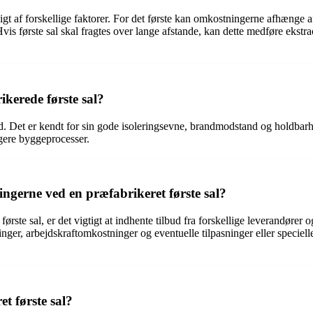
gt af forskellige faktorer. For det første kan omkostningerne afhænge a
is første sal skal fragtes over lange afstande, kan dette medføre ekstr
ikerede første sal?
nd. Det er kendt for sin gode isoleringsevne, brandmodstand og holdbarhe
igere byggeprocesser.
ngerne ved en præfabrikeret første sal?
ørste sal, er det vigtigt at indhente tilbud fra forskellige leverandører 
nger, arbejdskraftomkostninger og eventuelle tilpasninger eller speciel
t første sal?