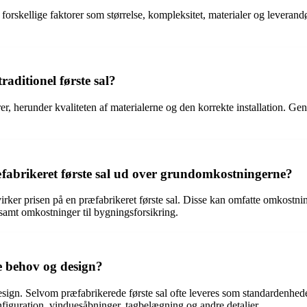
 forskellige faktorer som størrelse, kompleksitet, materialer og leverandø
raditionel første sal?
er, herunder kvaliteten af materialerne og den korrekte installation. Gen
æfabrikeret første sal ud over grundomkostningerne?
r prisen på en præfabrikeret første sal. Disse kan omfatte omkostninger 
 samt omkostninger til bygningsforsikring.
le behov og design?
 design. Selvom præfabrikerede første sal ofte leveres som standardenhe
nfiguration, vinduesåbninger, tagbelægning og andre detaljer.