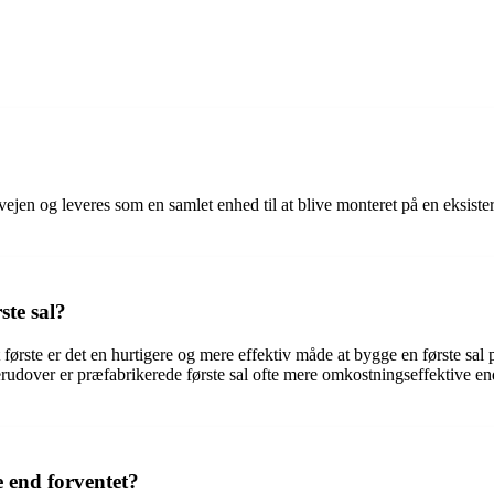
orvejen og leveres som en samlet enhed til at blive monteret på en eksiste
ste sal?
 første er det en hurtigere og mere effektiv måde at bygge en første sal på
Derudover er præfabrikerede første sal ofte mere omkostningseffektive 
e end forventet?