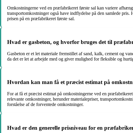
Omkostningerne ved en præfabrikeret første sal kan variere afhængi
transportomkostninger også have indflydelse på den samlede pris. Hv
prisen på en præfabrikeret første sal.
Hvad er gasbeton, og hvorfor bruges det til præfabr
Gasbeton er et let materiale fremstillet af sand, kalk, cement og va
da det er let at arbejde med og giver mulighed for fleksible og hurt
Hvordan kan man få et præcist estimat på omkostni
For at få et præcist estimat på omkostningerne ved en præfabrikeret f
relevante omkostninger, herunder materialepriser, transportomkostni
forståelse af de forventede omkostninger.
Hvad er den generelle prisniveau for en præfabrikere