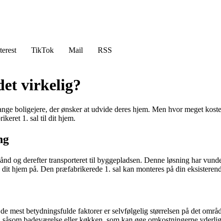
terest
TikTok
Mail
RSS
det virkelig?
ange boligejere, der ønsker at udvide deres hjem. Men hvor meget koster d
eret 1. sal til dit hjem.
ng
rhånd og derefter transporteret til byggepladsen. Denne løsning har vund
e dit hjem på. Den præfabrikerede 1. sal kan monteres på din eksistere
 de mest betydningsfulde faktorer er selvfølgelig størrelsen på det områd
er, såsom badeværelse eller køkken, som kan øge omkostningerne yderlig