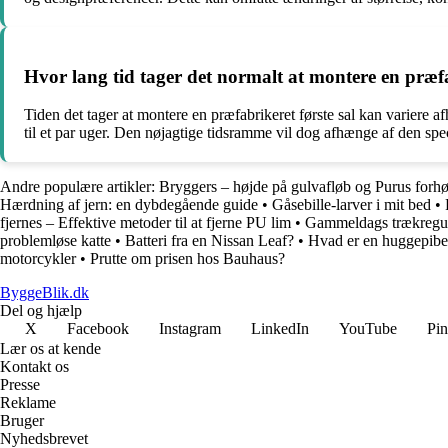
Hvor lang tid tager det normalt at montere en præfa
Tiden det tager at montere en præfabrikeret første sal kan variere a
til et par uger. Den nøjagtige tidsramme vil dog afhænge af den spe
Andre populære artikler:
Bryggers – højde på gulvafløb og Purus forhø
Hærdning af jern: en dybdegående guide
•
Gåsebille-larver i mit bed
•
fjernes – Effektive metoder til at fjerne PU lim
•
Gammeldags trækregul
problemløse katte
•
Batteri fra en Nissan Leaf?
•
Hvad er en huggepibe
motorcykler
•
Prutte om prisen hos Bauhaus?
ByggeBlik.dk
Del og hjælp
X
Facebook
Instagram
LinkedIn
YouTube
Pin
Lær os at kende
Kontakt os
Presse
Reklame
Bruger
Nyhedsbrevet