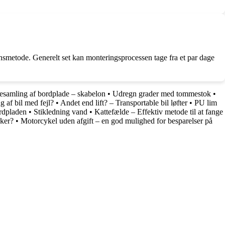
tionsmetode. Generelt set kan monteringsprocessen tage fra et par dage
esamling af bordplade – skabelon
•
Udregn grader med tommestok
•
g af bil med fejl?
•
Andet end lift? – Transportable bil løfter
•
PU lim
rdpladen
•
Stikledning vand
•
Kattefælde – Effektiv metode til at fange
rker?
•
Motorcykel uden afgift – en god mulighed for besparelser på