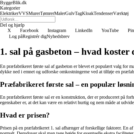
ByggeBlik.dk
Kategorier
Elektriker
VVS
Murer
Tømrer
Maler
Gulv
Tag
Kloak
Tendenser
Værktøj
Del og hjælp
X
Facebook
Instagram
LinkedIn
YouTube
Pin
Log på
Registrér dig
Nyhedsbrev
1. sal på gasbeton – hvad koster 
En præfabrikeret første sal af gasbeton er blevet et populært valg for m
dykke ned i emnet og udforske omkostningerne ved at tilføje en præfabrik
Præfabrikeret første sal – en populær løsni
En præfabrikeret første sal er en konstruktion, der er produceret på fo
egenskaber er, at det kan være en relativt hurtig og nem måde at udvid
Hvad er prisen?
Prisen på en præfabrikeret 1. sal afhænger af forskellige faktorer. En af
normalt. Derudover skal man tage højde for eventuelle ekstra facilitet