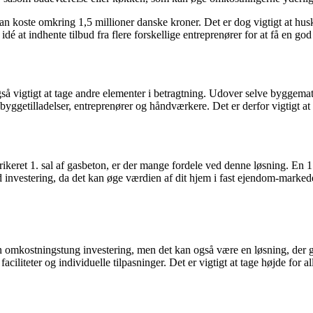
kan koste omkring 1,5 millioner danske kroner. Det er dog vigtigt at hus
 idé at indhente tilbud fra flere forskellige entreprenører for at få en go
gså vigtigt at tage andre elementer i betragtning. Udover selve byggemat
yggetilladelser, entreprenører og håndværkere. Det er derfor vigtigt at 
ikeret 1. sal af gasbeton, er der mange fordele ved denne løsning. En 1.
 investering, da det kan øge værdien af dit hjem i fast ejendom-markedet.
 en omkostningstung investering, men det kan også være en løsning, der g
 faciliteter og individuelle tilpasninger. Det er vigtigt at tage højde for