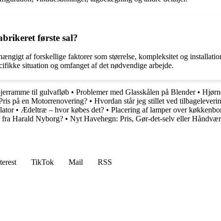
brikeret første sal?
fhængigt af forskellige faktorer som størrelse, kompleksitet og installa
cifikke situation og omfanget af det nødvendige arbejde.
jerramme til gulvafløb
•
Problemer med Glasskålen på Blender
•
Hjørn
Pris på en Motorrenovering?
•
Hvordan står jeg stillet ved tilbageleverin
ator
•
Ædeltræ – hvor købes det?
•
Placering af lamper over køkkenbo
 fra Harald Nyborg?
•
Nyt Havehegn: Pris, Gør-det-selv eller Håndvæ
terest
TikTok
Mail
RSS