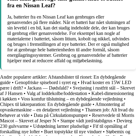
fra en Nissan Leaf?
Ja, batterier fra en Nissan Leaf kan genbruges eller
genanvendes på flere måder. Når et batteri har nået slutningen af
​​sin levetid i en bil, kan det stadig indeholde dele, der kan bruges
til genbrug eller genanvendelse. For eksempel kan nogle af
materialerne i batteriet, såsom litium, kobolt og nikkel, udvindes
og bruges i fremstillingen af ​​nye batterier. Der er også mulighed
for at genbruge hele batterienheden til andre formål, såsom
energilagringssystemer. Genbrug og genanvendelse af batterier
hjælper med at reducere affald og miljøbelastning.
Andre populære artikler:
Afstandslister til rionet: En dybdegående
guide
•
Genopfriske spisebord i syret eg
•
Hvad koster en 15W LED
pære i drift?
•
Jackass — Dødsfald?
•
Svejsning i rustfrit stål – Skrevet
af J Hansen
•
Valg af loddekolbe/loddestation
•
Kabel-dimensionering
i køkken
•
Voss komfur tilslutning – en dybdegående vejledning
•
Chipex til lakreparation: En dybdegående guide
•
Afmontering af
opvaskemaskine – en detaljeret vejledning
•
Thansen job: Alt hvad du
behøver at vide
•
Data på Cirkulationspumper
•
Reservedele til Morris
Mascot – Skrevet af Jesper N
•
Stampe vådt jord/stabilgrus
•
Devireg
230 gulvvarme
•
Udstødning larmer pludseligt
•
Fif til opmåling af
forskalling nye lofter
•
Buet topstykke til nye vinduer
•
Støbemix og