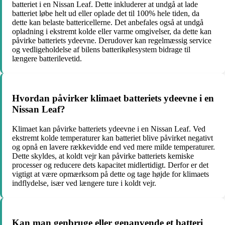
batteriet i en Nissan Leaf. Dette inkluderer at undgå at lade
batteriet løbe helt ud eller oplade det til 100% hele tiden, da
dette kan belaste battericellerne. Det anbefales også at undgå
opladning i ekstremt kolde eller varme omgivelser, da dette kan
påvirke batteriets ydeevne. Derudover kan regelmæssig service
og vedligeholdelse af bilens batterikølesystem bidrage til
længere batterilevetid.
Hvordan påvirker klimaet batteriets ydeevne i en
Nissan Leaf?
Klimaet kan påvirke batteriets ydeevne i en Nissan Leaf. Ved
ekstremt kolde temperaturer kan batteriet blive påvirket negativt
og opnå en lavere rækkevidde end ved mere milde temperaturer.
Dette skyldes, at koldt vejr kan påvirke batteriets kemiske
processer og reducere dets kapacitet midlertidigt. Derfor er det
vigtigt at være opmærksom på dette og tage højde for klimaets
indflydelse, især ved længere ture i koldt vejr.
Kan man genbruge eller genanvende et batteri