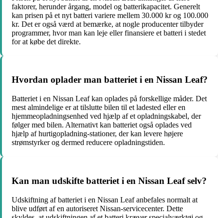
faktorer, herunder årgang, model og batterikapacitet. Generelt
kan prisen på et nyt batteri variere mellem 30.000 kr og 100.000
kr. Det er også værd at bemærke, at nogle producenter tilbyder
programmer, hvor man kan leje eller finansiere et batteri i stedet
for at købe det direkte.
Hvordan oplader man batteriet i en Nissan Leaf?
Batteriet i en Nissan Leaf kan oplades på forskellige måder. Det
mest almindelige er at tilslutte bilen til et ladested eller en
hjemmeopladningsenhed ved hjælp af et opladningskabel, der
følger med bilen. Alternativt kan batteriet også oplades ved
hjælp af hurtigopladning-stationer, der kan levere højere
strømstyrker og dermed reducere opladningstiden.
Kan man udskifte batteriet i en Nissan Leaf selv?
Udskiftning af batteriet i en Nissan Leaf anbefales normalt at
blive udført af en autoriseret Nissan-servicecenter. Dette
skyldes, at udskiftningen af ​​et batteri kræver specialværktøj og