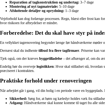
Reparation af tagkonstruktion og undertag:
3–7 dage
Montering af nyt tagmateriale:
5–10 dage
Afsluttende detaljer og oprydning:
1–3 dage
Vejrforhold kan dog forlænge processen. Regn, blæst eller frost kan for
hvor risikoen for afbrydelser er mindre.
Forberedelse: Det du skal have styr på ind
En vellykket tagrenovering begynder længe før håndværkerne møder o
Dernæst skal du indhente
tilbud fra flere tagfirmaer
. Priserne kan var
Tjek også, om der kræves
byggetilladelse
– det afhænger af, om du æn
Endelig bør du overveje
logistikken
: Hvor skal stilladset stå, hvordan
præciseret i kontrakten.
Praktiske forhold under renoveringen
Når arbejdet går i gang, vil din bolig i en periode være en byggeplads. 
Sikkerhed:
Sørg for, at børn og kæledyr holdes væk fra stilladse
Adgang:
Håndværkerne skal kunne komme til taget fra alle sider