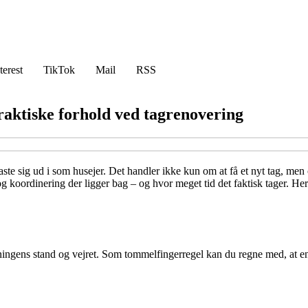
terest
TikTok
Mail
RSS
praktiske forhold ved tagrenovering
te sig ud i som husejer. Det handler ikke kun om at få et nyt tag, men 
koordinering der ligger bag – og hvor meget tid det faktisk tager. Her få
ygningens stand og vejret. Som tommelfingerregel kan du regne med, at e