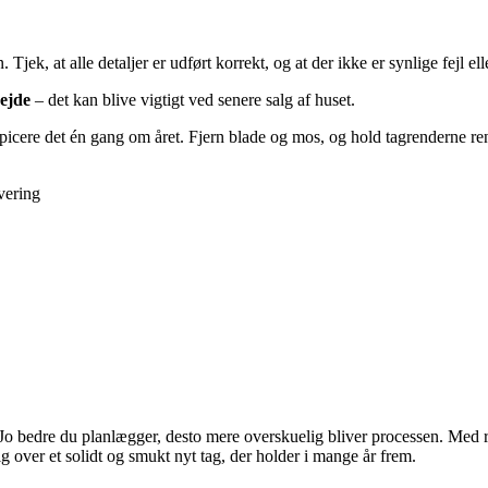
k, at alle detaljer er udført korrekt, og at der ikke er synlige fejl ell
bejde
– det kan blive vigtigt ved senere salg af huset.
picere det én gang om året. Fjern blade og mos, og hold tagrenderne rene
vering
Jo bedre du planlægger, desto mere overskuelig bliver processen. Med re
g over et solidt og smukt nyt tag, der holder i mange år frem.