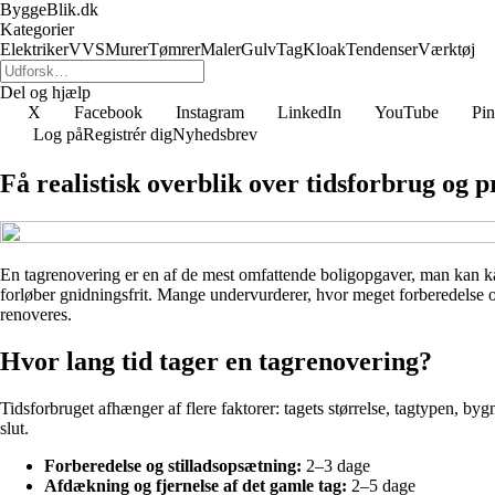
ByggeBlik.dk
Kategorier
Elektriker
VVS
Murer
Tømrer
Maler
Gulv
Tag
Kloak
Tendenser
Værktøj
Del og hjælp
X
Facebook
Instagram
LinkedIn
YouTube
Pin
Log på
Registrér dig
Nyhedsbrev
Få realistisk overblik over tidsforbrug og 
En tagrenovering er en af de mest omfattende boligopgaver, man kan kas
forløber gnidningsfrit. Mange undervurderer, hvor meget forberedelse og 
renoveres.
Hvor lang tid tager en tagrenovering?
Tidsforbruget afhænger af flere faktorer: tagets størrelse, tagtypen, b
slut.
Forberedelse og stilladsopsætning:
2–3 dage
Afdækning og fjernelse af det gamle tag:
2–5 dage