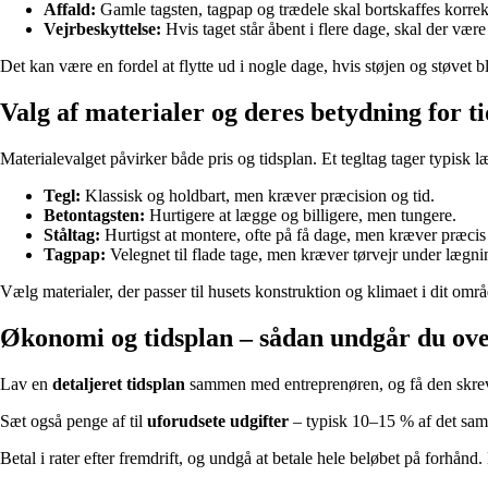
Affald:
Gamle tagsten, tagpap og trædele skal bortskaffes korrekt
Vejrbeskyttelse:
Hvis taget står åbent i flere dage, skal der være
Det kan være en fordel at flytte ud i nogle dage, hvis støjen og støvet 
Valg af materialer og deres betydning for t
Materialevalget påvirker både pris og tidsplan. Et tegltag tager typisk læ
Tegl:
Klassisk og holdbart, men kræver præcision og tid.
Betontagsten:
Hurtigere at lægge og billigere, men tungere.
Ståltag:
Hurtigst at montere, ofte på få dage, men kræver præcis
Tagpap:
Velegnet til flade tage, men kræver tørvejr under lægni
Vælg materialer, der passer til husets konstruktion og klimaet i dit omr
Økonomi og tidsplan – sådan undgår du ove
Lav en
detaljeret tidsplan
sammen med entreprenøren, og få den skrevet 
Sæt også penge af til
uforudsete udgifter
– typisk 10–15 % af det saml
Betal i rater efter fremdrift, og undgå at betale hele beløbet på forhånd. D