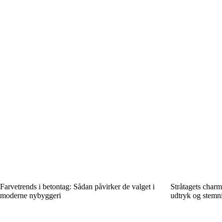
Farvetrends i betontag: Sådan påvirker de valget i
Stråtagets charm
moderne nybyggeri
udtryk og stemn