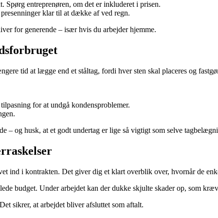
. Spørg entreprenøren, om det er inkluderet i prisen.
 presenninger klar til at dække af ved regn.
bliver for generende – især hvis du arbejder hjemme.
idsforbruget
ngere tid at lægge end et ståltag, fordi hver sten skal placeres og fastgø
 tilpasning for at undgå kondensproblemer.
ngen.
åde – og husk, at et godt undertag er lige så vigtigt som selve tagbelægn
rraskelser
ind i kontrakten. Det giver dig et klart overblik over, hvornår de enke
ede budget. Under arbejdet kan der dukke skjulte skader op, som kræver
et sikrer, at arbejdet bliver afsluttet som aftalt.