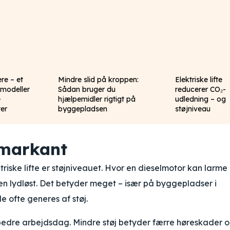
re – et
Mindre slid på kroppen:
Elektriske lifte
 modeller
Sådan bruger du
reducerer CO₂-
e
hjælpemidler rigtigt på
udledning – og
er
byggepladsen
støjniveau
 markant
riske lifte er støjniveauet. Hvor en dieselmotor kan larm
sten lydløst. Det betyder meget – især på byggepladser i
 ofte generes af støj.
bedre arbejdsdag. Mindre støj betyder færre høreskader o