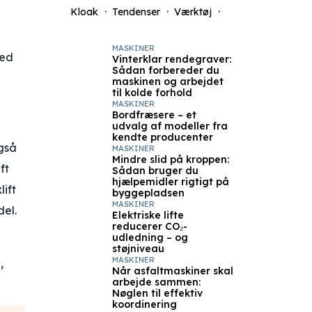
Kloak
Tendenser
Værktøj
MASKINER
hed
Vinterklar rendegraver:
Sådan forbereder du
maskinen og arbejdet
til kolde forhold
MASKINER
Bordfræsere – et
udvalg af modeller fra
kendte producenter
også
MASKINER
Mindre slid på kroppen:
ft
Sådan bruger du
hjælpemidler rigtigt på
ift
byggepladsen
MASKINER
el.
Elektriske lifte
reducerer CO₂-
udledning – og
støjniveau
MASKINER
,
Når asfaltmaskiner skal
arbejde sammen:
Nøglen til effektiv
koordinering