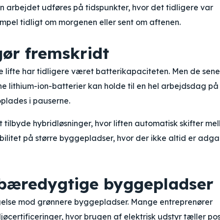
 arbejdet udføres på tidspunkter, hvor det tidligere var
mpel tidligt om morgenen eller sent om aftenen.
gør fremskridt
e lifte har tidligere været batterikapaciteten. Men de sen
e lithium-ion-batterier kan holde til en hel arbejdsdag på
plades i pauserne.
tilbyde hybridløsninger, hvor liften automatisk skifter me
sibilitet på større byggepladser, hvor der ikke altid er adg
 bæredygtige byggepladser
evægelse mod grønnere byggepladser. Mange entreprenører
ertificeringer, hvor brugen af elektrisk udstyr tæller posi