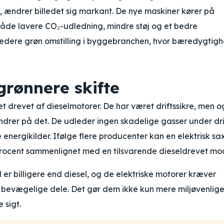
ifte, ændrer billedet sig markant. De nye maskiner kører på
r både lavere CO₂-udledning, mindre støj og et bedre
 bredere grøn omstilling i byggebranchen, hvor bæredygtig
 grønnere skifte
et drevet af dieselmotorer. De har været driftssikre, men 
ændrer på det. De udleder ingen skadelige gasser under dri
ergikilder. Ifølge flere producenter kan en elektrisk saxl
rocent sammenlignet med en tilsvarende dieseldrevet mod
 er billigere end diesel, og de elektriske motorer kræver
e bevægelige dele. Det gør dem ikke kun mere miljøvenlige
 sigt.