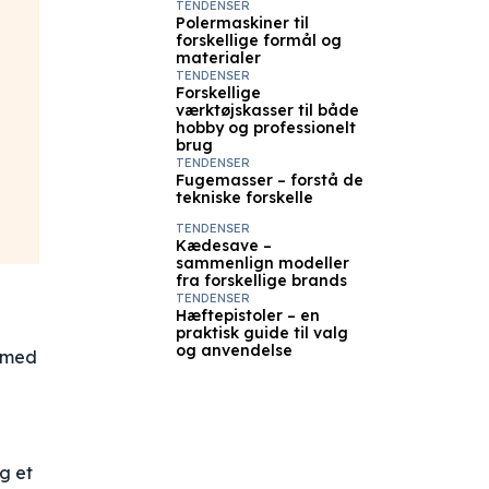
TENDENSER
Polermaskiner til
forskellige formål og
materialer
TENDENSER
Forskellige
værktøjskasser til både
hobby og professionelt
brug
TENDENSER
Fugemasser – forstå de
tekniske forskelle
TENDENSER
Kædesave –
sammenlign modeller
fra forskellige brands
TENDENSER
Hæftepistoler – en
praktisk guide til valg
og anvendelse
e med
g et