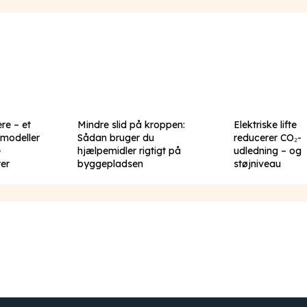
re – et
Mindre slid på kroppen:
Elektriske lifte
 modeller
Sådan bruger du
reducerer CO₂-
e
hjælpemidler rigtigt på
udledning – og
er
byggepladsen
støjniveau