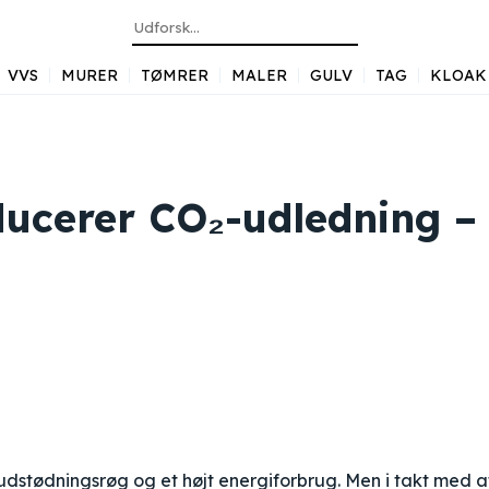
VVS
MURER
TØMRER
MALER
GULV
TAG
KLOAK
educerer CO₂-udledning –
udstødningsrøg og et højt energiforbrug. Men i takt med a