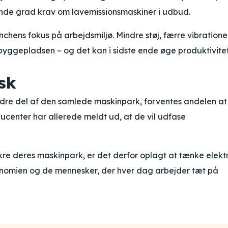
ende grad krav om lavemissionsmaskiner i udbud.
nchens fokus på arbejdsmiljø. Mindre støj, færre vibratione
 byggepladsen – og det kan i sidste ende øge produktivite
sk
indre del af den samlede maskinpark, forventes andelen at
ucenter har allerede meldt ud, at de vil udfase
ikre deres maskinpark, er det derfor oplagt at tænke elektr
onomien og de mennesker, der hver dag arbejder tæt på