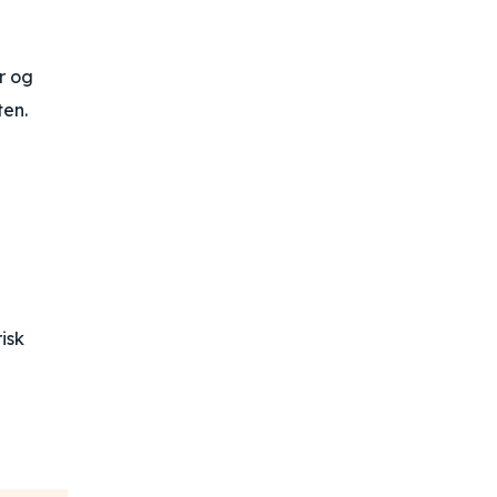
r og
ten.
isk