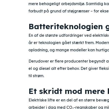
mere behageligt arbejdsmiljø. Samtidig kan
forbudt på grund af støjgrænser – for ekse
Batteriteknologien 
En af de største udfordringer ved elektrisk
år er teknologien gået stærkt frem. Modern
opladning, og mange modeller kan hurtigo
Derudover er flere producenter begyndt at 
el og diesel alt efter behov. Det giver flek
til strøm.
Et skridt mod mere
Elektriske lifte er en del af en større b
arbejder i dag med CO₂-regnskaber og miljøc