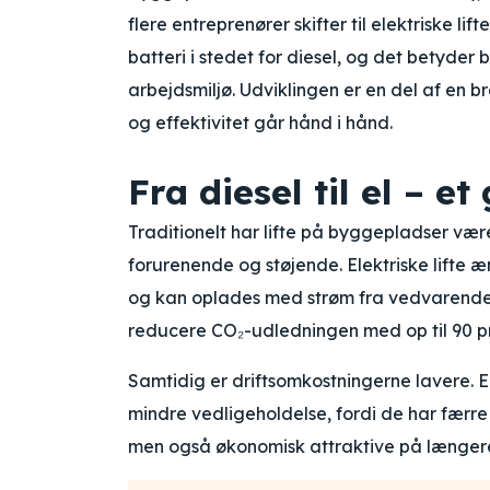
flere entreprenører skifter til elektriske l
batteri i stedet for diesel, og det betyde
arbejdsmiljø. Udviklingen er en del af en
og effektivitet går hånd i hånd.
Fra diesel til el – et
Traditionelt har lifte på byggepladser vær
forurenende og støjende. Elektriske lifte 
og kan oplades med strøm fra vedvarende en
reducere CO₂-udledningen med op til 90 p
Samtidig er driftsomkostningerne lavere. El
mindre vedligeholdelse, fordi de har færr
men også økonomisk attraktive på længere