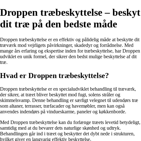
Droppen træbeskyttelse – beskyt
dit træ på den bedste måde
Droppen træbeskyttelse er en effektiv og pålidelig måde at beskytte dit
træværk mod vejrligets påvirkninger, skadedyr og forrådnelse. Med
mange års erfaring og ekspertise inden for træbeskyttelse, har Droppen
udviklet en unik formel, der sikrer den bedst mulige beskyttelse af dit
træ.
Hvad er Droppen træbeskyttelse?
Droppen træbeskyttelse er en specialudviklet behandling til træværk,
der sikrer, at træet bliver beskyttet mod fugt, solens stråler og
skimmelsvamp. Denne behandling er særligt velegnet til udendørs træ
som altaner, terrasser, træfacader og havemøbler, men kan også
anvendes indendørs på vindueskarme, paneler og køkkenborde.
Med Droppen træbeskyttelse kan du forlænge træets levetid betydeligt,
samtidig med at du bevarer dets naturlige skønhed og udtryk.
Behandlingen går ind i træet og beskytter det dybt nede i strukturen,
hvilket giver en langvarig effektiv beskyttelse.