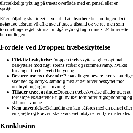
tilstrækkeligt tykt lag på træets overflade med en pensel eller en
sprøjte.
Efter påføring skal træet have tid til at absorbere behandlingen. Det
nøjagtige tidsrum vil afhænge af træets tilstand og vejret, men som
tommelfingerregel bør man undgå regn og fugt i mindst 24 timer efter
behandlingen.
Fordele ved Droppen træbeskyttelse
Effektiv beskyttelse:
Droppen træbeskyttelse giver optimal
beskyttelse mod fugt, solens stråler og skimmelsvamp, hvilket
forlænger træets levetid betydeligt.
Bevarer træets udseende:
Behandlingen bevare træets naturlige
skønhed og udtryk, samtidig med at det bliver beskyttet mod
nedbrydning og misfarvning.
Tillader træet at ånde:
Droppen træbeskyttelse tillader træet at
fordampe eksisterende fugt, hvilket forhindrer fugtophobning og
skimmelsvampe.
Nem anvendelse:
Behandlingen kan påføres med en pensel eller
en sprøjte og kræver ikke avanceret udstyr eller dyre materialer.
Konklusion