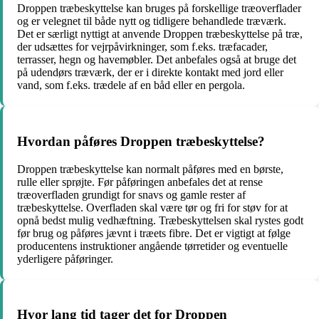
Droppen træbeskyttelse kan bruges på forskellige træoverflader
og er velegnet til både nytt og tidligere behandlede træværk.
Det er særligt nyttigt at anvende Droppen træbeskyttelse på træ,
der udsættes for vejrpåvirkninger, som f.eks. træfacader,
terrasser, hegn og havemøbler. Det anbefales også at bruge det
på udendørs træværk, der er i direkte kontakt med jord eller
vand, som f.eks. trædele af en båd eller en pergola.
Hvordan påføres Droppen træbeskyttelse?
Droppen træbeskyttelse kan normalt påføres med en børste,
rulle eller sprøjte. Før påføringen anbefales det at rense
træoverfladen grundigt for snavs og gamle rester af
træbeskyttelse. Overfladen skal være tør og fri for støv for at
opnå bedst mulig vedhæftning. Træbeskyttelsen skal rystes godt
før brug og påføres jævnt i træets fibre. Det er vigtigt at følge
producentens instruktioner angående tørretider og eventuelle
yderligere påføringer.
Hvor lang tid tager det for Droppen