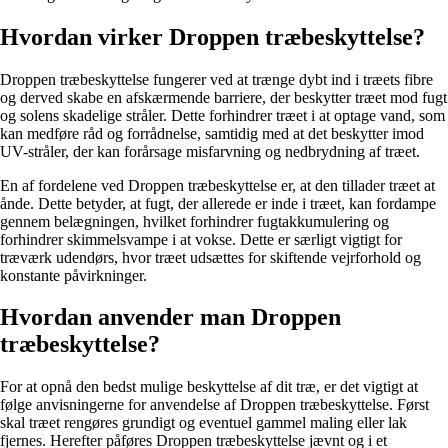
Hvordan virker Droppen træbeskyttelse?
Droppen træbeskyttelse fungerer ved at trænge dybt ind i træets fibre
og derved skabe en afskærmende barriere, der beskytter træet mod fugt
og solens skadelige stråler. Dette forhindrer træet i at optage vand, som
kan medføre råd og forrådnelse, samtidig med at det beskytter imod
UV-stråler, der kan forårsage misfarvning og nedbrydning af træet.
En af fordelene ved Droppen træbeskyttelse er, at den tillader træet at
ånde. Dette betyder, at fugt, der allerede er inde i træet, kan fordampe
gennem belægningen, hvilket forhindrer fugtakkumulering og
forhindrer skimmelsvampe i at vokse. Dette er særligt vigtigt for
træværk udendørs, hvor træet udsættes for skiftende vejrforhold og
konstante påvirkninger.
Hvordan anvender man Droppen
træbeskyttelse?
For at opnå den bedst mulige beskyttelse af dit træ, er det vigtigt at
følge anvisningerne for anvendelse af Droppen træbeskyttelse. Først
skal træet rengøres grundigt og eventuel gammel maling eller lak
fjernes. Herefter påføres Droppen træbeskyttelse jævnt og i et