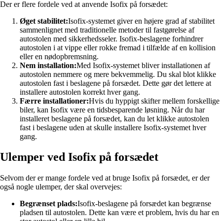
Der er flere fordele ved at anvende Isofix på forsædet:
Øget stabilitet:
Isofix-systemet giver en højere grad af stabilitet
sammenlignet med traditionelle metoder til fastgørelse af
autostolen med sikkerhedsseler. Isofix-beslagene forhindrer
autostolen i at vippe eller rokke fremad i tilfælde af en kollision
eller en nødopbremsning.
Nem installation:
Med Isofix-systemet bliver installationen af
autostolen nemmere og mere bekvemmelig. Du skal blot klikke
autostolen fast i beslagene på forsædet. Dette gør det lettere at
installere autostolen korrekt hver gang.
Færre installationer:
Hvis du hyppigt skifter mellem forskellige
biler, kan Isofix være en tidsbesparende løsning. Når du har
installeret beslagene på forsædet, kan du let klikke autostolen
fast i beslagene uden at skulle installere Isofix-systemet hver
gang.
Ulemper ved Isofix på forsædet
Selvom der er mange fordele ved at bruge Isofix på forsædet, er der
også nogle ulemper, der skal overvejes:
Begrænset plads:
Isofix-beslagene på forsædet kan begrænse
pladsen til autostolen. Dette kan være et problem, hvis du har en