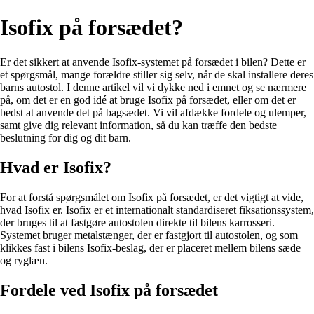
Isofix på forsædet?
Er det sikkert at anvende Isofix-systemet på forsædet i bilen? Dette er
et spørgsmål, mange forældre stiller sig selv, når de skal installere deres
barns autostol. I denne artikel vil vi dykke ned i emnet og se nærmere
på, om det er en god idé at bruge Isofix på forsædet, eller om det er
bedst at anvende det på bagsædet. Vi vil afdække fordele og ulemper,
samt give dig relevant information, så du kan træffe den bedste
beslutning for dig og dit barn.
Hvad er Isofix?
For at forstå spørgsmålet om Isofix på forsædet, er det vigtigt at vide,
hvad Isofix er. Isofix er et internationalt standardiseret fiksationssystem,
der bruges til at fastgøre autostolen direkte til bilens karrosseri.
Systemet bruger metalstænger, der er fastgjort til autostolen, og som
klikkes fast i bilens Isofix-beslag, der er placeret mellem bilens sæde
og ryglæn.
Fordele ved Isofix på forsædet