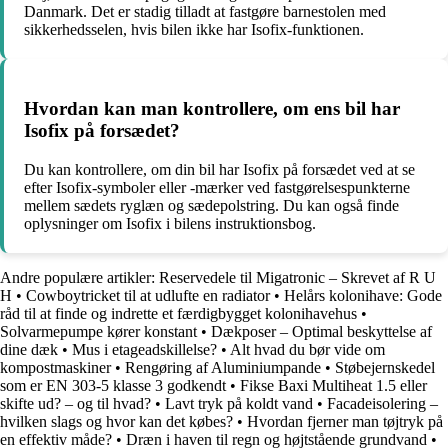
Danmark. Det er stadig tilladt at fastgøre barnestolen med
sikkerhedsselen, hvis bilen ikke har Isofix-funktionen.
Hvordan kan man kontrollere, om ens bil har
Isofix på forsædet?
Du kan kontrollere, om din bil har Isofix på forsædet ved at se
efter Isofix-symboler eller -mærker ved fastgørelsespunkterne
mellem sædets ryglæn og sædepolstring. Du kan også finde
oplysninger om Isofix i bilens instruktionsbog.
Andre populære artikler:
Reservedele til Migatronic – Skrevet af R U
H
•
Cowboytricket til at udlufte en radiator
•
Helårs kolonihave: Gode
råd til at finde og indrette et færdigbygget kolonihavehus
•
Solvarmepumpe kører konstant
•
Dækposer – Optimal beskyttelse af
dine dæk
•
Mus i etageadskillelse?
•
Alt hvad du bør vide om
kompostmaskiner
•
Rengøring af Aluminiumpande
•
Støbejernskedel
som er EN 303-5 klasse 3 godkendt
•
Fikse Baxi Multiheat 1.5 eller
skifte ud? – og til hvad?
•
Lavt tryk på koldt vand
•
Facadeisolering –
hvilken slags og hvor kan det købes?
•
Hvordan fjerner man tøjtryk på
en effektiv måde?
•
Dræn i haven til regn og højtstående grundvand
•