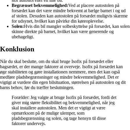
stor autostol eller en lille bil.
Begrænset bekvemmelighed:
Ved at placere autostolen på
forsædet kan det være mindre bekvemt at bælge barnet i og ud
af stolen. Desuden kan autostolen på forsædet muligvis skærme
for udsynet, hvilket kan påvirke din køreoplevelse.
Solen:
Hvis din bil mangler solbeskyttelse på forsædet, kan solen
skinne direkte på barnet, hvilket kan være generende og
ubehageligt.
Konklusion
Når du skal beslutte, om du skal bruge Isofix på forsædet eller
bagsædet, er der mange faktorer at overveje. Isofix på forsædet kan
øge stabiliteten og gøre installationen nemmere, men det kan også
medføre pladsbegrænsninger og mindre bekvemmelighed. Det er
vigtigt at vurdere din egen bilsituation, størrelsen på autostolen og dit
barns behov, før du træffer beslutningen.
Forælder: Jeg valgte at bruge Isofix på forsædet, fordi det
giver mig større fleksibilitet og bekvemmelighed, når jeg
skal installere autostolen. Men det er vigtigt at være
opmærksom på de mulige ulemper, som
pladsbegrænsning og solen, og tage hensyn til disse
faktorer undervejs.