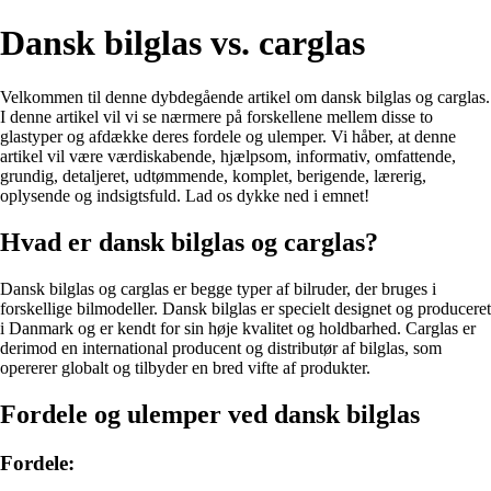
Dansk bilglas vs. carglas
Velkommen til denne dybdegående artikel om dansk bilglas og carglas.
I denne artikel vil vi se nærmere på forskellene mellem disse to
glastyper og afdække deres fordele og ulemper. Vi håber, at denne
artikel vil være værdiskabende, hjælpsom, informativ, omfattende,
grundig, detaljeret, udtømmende, komplet, berigende, lærerig,
oplysende og indsigtsfuld. Lad os dykke ned i emnet!
Hvad er dansk bilglas og carglas?
Dansk bilglas og carglas er begge typer af bilruder, der bruges i
forskellige bilmodeller. Dansk bilglas er specielt designet og produceret
i Danmark og er kendt for sin høje kvalitet og holdbarhed. Carglas er
derimod en international producent og distributør af bilglas, som
opererer globalt og tilbyder en bred vifte af produkter.
Fordele og ulemper ved dansk bilglas
Fordele: