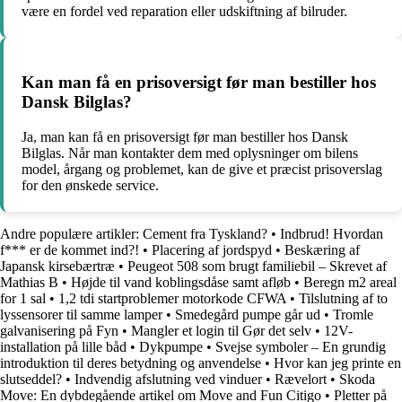
være en fordel ved reparation eller udskiftning af bilruder.
Kan man få en prisoversigt før man bestiller hos
Dansk Bilglas?
Ja, man kan få en prisoversigt før man bestiller hos Dansk
Bilglas. Når man kontakter dem med oplysninger om bilens
model, årgang og problemet, kan de give et præcist prisoverslag
for den ønskede service.
Andre populære artikler:
Cement fra Tyskland?
•
Indbrud! Hvordan
f*** er de kommet ind?!
•
Placering af jordspyd
•
Beskæring af
Japansk kirsebærtræ
•
Peugeot 508 som brugt familiebil – Skrevet af
Mathias B
•
Højde til vand koblingsdåse samt afløb
•
Beregn m2 areal
for 1 sal
•
1,2 tdi startproblemer motorkode CFWA
•
Tilslutning af to
lyssensorer til samme lamper
•
Smedegård pumpe går ud
•
Tromle
galvanisering på Fyn
•
Mangler et login til Gør det selv
•
12V-
installation på lille båd
•
Dykpumpe
•
Svejse symboler – En grundig
introduktion til deres betydning og anvendelse
•
Hvor kan jeg printe en
slutseddel?
•
Indvendig afslutning ved vinduer
•
Rævelort
•
Skoda
Move: En dybdegående artikel om Move and Fun Citigo
•
Pletter på