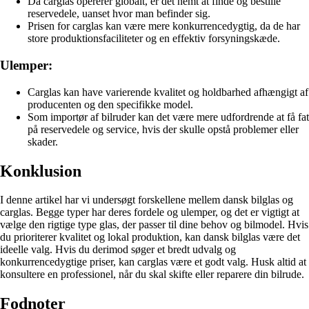
Da carglas opererer globalt, er det nemt at finde og bestille
reservedele, uanset hvor man befinder sig.
Prisen for carglas kan være mere konkurrencedygtig, da de har
store produktionsfaciliteter og en effektiv forsyningskæde.
Ulemper:
Carglas kan have varierende kvalitet og holdbarhed afhængigt af
producenten og den specifikke model.
Som importør af bilruder kan det være mere udfordrende at få fat
på reservedele og service, hvis der skulle opstå problemer eller
skader.
Konklusion
I denne artikel har vi undersøgt forskellene mellem dansk bilglas og
carglas. Begge typer har deres fordele og ulemper, og det er vigtigt at
vælge den rigtige type glas, der passer til dine behov og bilmodel. Hvis
du prioriterer kvalitet og lokal produktion, kan dansk bilglas være det
ideelle valg. Hvis du derimod søger et bredt udvalg og
konkurrencedygtige priser, kan carglas være et godt valg. Husk altid at
konsultere en professionel, når du skal skifte eller reparere din bilrude.
Fodnoter