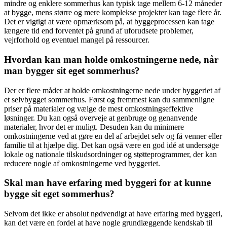
mindre og enklere sommerhus kan typisk tage mellem 6-12 måneder
at bygge, mens større og mere komplekse projekter kan tage flere år.
Det er vigtigt at være opmærksom på, at byggeprocessen kan tage
længere tid end forventet på grund af uforudsete problemer,
vejrforhold og eventuel mangel på ressourcer.
Hvordan kan man holde omkostningerne nede, når
man bygger sit eget sommerhus?
Der er flere måder at holde omkostningerne nede under byggeriet af
et selvbygget sommerhus. Først og fremmest kan du sammenligne
priser på materialer og vælge de mest omkostningseffektive
løsninger. Du kan også overveje at genbruge og genanvende
materialer, hvor det er muligt. Desuden kan du minimere
omkostningerne ved at gøre en del af arbejdet selv og få venner eller
familie til at hjælpe dig. Det kan også være en god idé at undersøge
lokale og nationale tilskudsordninger og støtteprogrammer, der kan
reducere nogle af omkostningerne ved byggeriet.
Skal man have erfaring med byggeri for at kunne
bygge sit eget sommerhus?
Selvom det ikke er absolut nødvendigt at have erfaring med byggeri,
kan det være en fordel at have nogle grundlæggende kendskab til