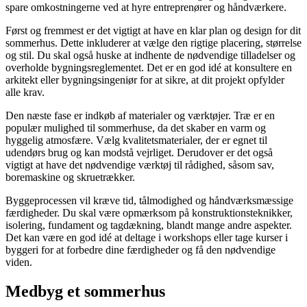
spare omkostningerne ved at hyre entreprenører og håndværkere.
Først og fremmest er det vigtigt at have en klar plan og design for dit
sommerhus. Dette inkluderer at vælge den rigtige placering, størrelse
og stil. Du skal også huske at indhente de nødvendige tilladelser og
overholde bygningsreglementet. Det er en god idé at konsultere en
arkitekt eller bygningsingeniør for at sikre, at dit projekt opfylder
alle krav.
Den næste fase er indkøb af materialer og værktøjer. Træ er en
populær mulighed til sommerhuse, da det skaber en varm og
hyggelig atmosfære. Vælg kvalitetsmaterialer, der er egnet til
udendørs brug og kan modstå vejrliget. Derudover er det også
vigtigt at have det nødvendige værktøj til rådighed, såsom sav,
boremaskine og skruetrækker.
Byggeprocessen vil kræve tid, tålmodighed og håndværksmæssige
færdigheder. Du skal være opmærksom på konstruktionsteknikker,
isolering, fundament og tagdækning, blandt mange andre aspekter.
Det kan være en god idé at deltage i workshops eller tage kurser i
byggeri for at forbedre dine færdigheder og få den nødvendige
viden.
Medbyg et sommerhus