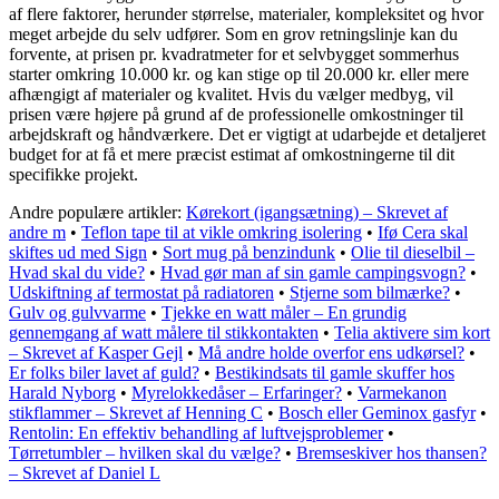
af flere faktorer, herunder størrelse, materialer, kompleksitet og hvor
meget arbejde du selv udfører. Som en grov retningslinje kan du
forvente, at prisen pr. kvadratmeter for et selvbygget sommerhus
starter omkring 10.000 kr. og kan stige op til 20.000 kr. eller mere
afhængigt af materialer og kvalitet. Hvis du vælger medbyg, vil
prisen være højere på grund af de professionelle omkostninger til
arbejdskraft og håndværkere. Det er vigtigt at udarbejde et detaljeret
budget for at få et mere præcist estimat af omkostningerne til dit
specifikke projekt.
Andre populære artikler:
Kørekort (igangsætning) – Skrevet af
andre m
•
Teflon tape til at vikle omkring isolering
•
Ifø Cera skal
skiftes ud med Sign
•
Sort mug på benzindunk
•
Olie til dieselbil –
Hvad skal du vide?
•
Hvad gør man af sin gamle campingsvogn?
•
Udskiftning af termostat på radiatoren
•
Stjerne som bilmærke?
•
Gulv og gulvvarme
•
Tjekke en watt måler – En grundig
gennemgang af watt målere til stikkontakten
•
Telia aktivere sim kort
– Skrevet af Kasper Gejl
•
Må andre holde overfor ens udkørsel?
•
Er folks biler lavet af guld?
•
Bestikindsats til gamle skuffer hos
Harald Nyborg
•
Myrelokkedåser – Erfaringer?
•
Varmekanon
stikflammer – Skrevet af Henning C
•
Bosch eller Geminox gasfyr
•
Rentolin: En effektiv behandling af luftvejsproblemer
•
Tørretumbler – hvilken skal du vælge?
•
Bremseskiver hos thansen?
– Skrevet af Daniel L