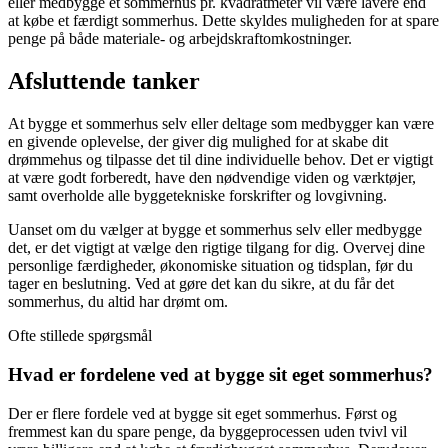
eller medbygge et sommerhus pr. kvadratmeter vil være lavere end
at købe et færdigt sommerhus. Dette skyldes muligheden for at spare
penge på både materiale- og arbejdskraftomkostninger.
Afsluttende tanker
At bygge et sommerhus selv eller deltage som medbygger kan være
en givende oplevelse, der giver dig mulighed for at skabe dit
drømmehus og tilpasse det til dine individuelle behov. Det er vigtigt
at være godt forberedt, have den nødvendige viden og værktøjer,
samt overholde alle byggetekniske forskrifter og lovgivning.
Uanset om du vælger at bygge et sommerhus selv eller medbygge
det, er det vigtigt at vælge den rigtige tilgang for dig. Overvej dine
personlige færdigheder, økonomiske situation og tidsplan, før du
tager en beslutning. Ved at gøre det kan du sikre, at du får det
sommerhus, du altid har drømt om.
Ofte stillede spørgsmål
Hvad er fordelene ved at bygge sit eget sommerhus?
Der er flere fordele ved at bygge sit eget sommerhus. Først og
fremmest kan du spare penge, da byggeprocessen uden tvivl vil