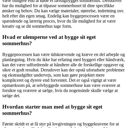
være billigere end at købe et færdigbygget sommerhus. Derudover
har du mulighed for at tilpasse sommerhuset til dine specifikke
ønsker og behov. Du kan vælge materialer, størrelse, indretning osv.
helt efter din egen smag. Endelig kan byggeprocessen være en
spændende og lærerig proces, hvor du får mulighed for at være
kreativ og se dit sommerhus tage form.
Hvad er ulemperne ved at bygge sit eget
sommerhus?
Byggeprocessen kan være tidskrævende og kræve en del arbejde og
planlægning. Hvis du ikke har erfaring med byggeri eller håndværk,
kan det være udfordrende at håndtere alle de forskellige opgaver og
sikre et godt resultat. Derudover kan der opstå uforudsete problemer
og ekstraudgifter undervejs, som kan gøre projektet mere
kompliceret og dyrere end forventet. Det er også vigtigt at være
opmærksom på, at selvbyggede sommerhuse kan være sværere at
forsikre og sværere at sælge, hvis du nogensinde skulle vælge at
sælge det.
Hvordan starter man med at bygge sit eget
sommerhus?
Første skridt er at få styr på lovgivningen og byggekravene for at