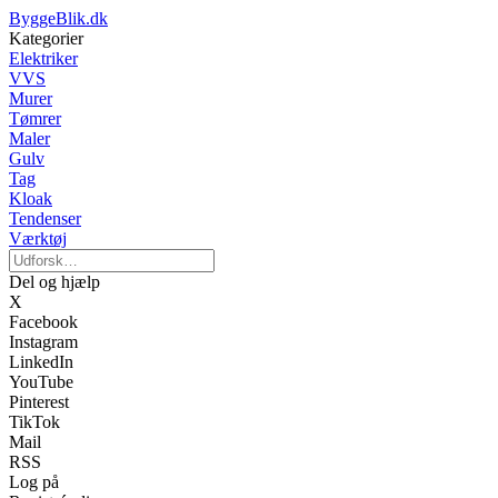
ByggeBlik.dk
Kategorier
Elektriker
VVS
Murer
Tømrer
Maler
Gulv
Tag
Kloak
Tendenser
Værktøj
Del og hjælp
X
Facebook
Instagram
LinkedIn
YouTube
Pinterest
TikTok
Mail
RSS
Log på