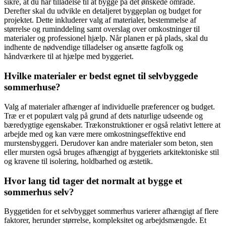
sikre, at du har tilladelse til at bygge på det ønskede område.
Derefter skal du udvikle en detaljeret byggeplan og budget for
projektet. Dette inkluderer valg af materialer, bestemmelse af
størrelse og ruminddeling samt overslag over omkostninger til
materialer og professionel hjælp. Når planen er på plads, skal du
indhente de nødvendige tilladelser og ansætte fagfolk og
håndværkere til at hjælpe med byggeriet.
Hvilke materialer er bedst egnet til selvbyggede
sommerhuse?
Valg af materialer afhænger af individuelle præferencer og budget.
Træ er et populært valg på grund af dets naturlige udseende og
bæredygtige egenskaber. Trækonstruktioner er også relativt lettere at
arbejde med og kan være mere omkostningseffektive end
murstensbyggeri. Derudover kan andre materialer som beton, sten
eller mursten også bruges afhængigt af byggeriets arkitektoniske stil
og kravene til isolering, holdbarhed og æstetik.
Hvor lang tid tager det normalt at bygge et
sommerhus selv?
Byggetiden for et selvbygget sommerhus varierer afhængigt af flere
faktorer, herunder størrelse, kompleksitet og arbejdsmængde. Et