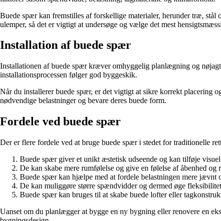
Buede spær kan fremstilles af forskellige materialer, herunder træ, stål
ulemper, så det er vigtigt at undersøge og vælge det mest hensigtsmæssig
Installation af buede spær
Installationen af buede spær kræver omhyggelig planlægning og nøjagtigh
installationsprocessen følger god byggeskik.
Når du installerer buede spær, er det vigtigt at sikre korrekt placering 
nødvendige belastninger og bevare deres buede form.
Fordele ved buede spær
Der er flere fordele ved at bruge buede spær i stedet for traditionelle ret
Buede spær giver et unikt æstetisk udseende og kan tilføje visuel 
De kan skabe mere rumfølelse og give en følelse af åbenhed og
Buede spær kan hjælpe med at fordele belastningen mere jævnt og
De kan muliggøre større spændvidder og dermed øge fleksibilite
Buede spær kan bruges til at skabe buede lofter eller tagkonstruktion
Uanset om du planlægger at bygge en ny bygning eller renovere en eksi
bygningsdesign.