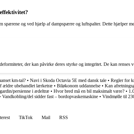
ffektivitet?
em spærene og ved hjælp af dampspærre og luftspalter. Dette hjælper med 
formiteter, der kan påvirke deres styrke og integritet. De kan renses ved
uanset km-tal?
•
Navi i Skoda Octavia 5E med dansk tale
•
Regler for 
f ældre ubehandlet lærketræ
•
Biløkonom uddannelse
•
Kan afretningsgr
gardin/persienne i ædeltræ
•
Hvor bred må en bil maksimalt være?
•
1.
•
Vandkobling/del sidder fast – bordopvaskemaskine
•
Vindmølle til 23
terest
TikTok
Mail
RSS