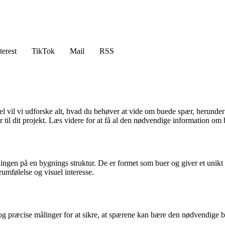
terest
TikTok
Mail
RSS
 vil vi udforske alt, hvad du behøver at vide om buede spær, herunder d
ær til dit projekt. Læs videre for at få al den nødvendige information om
tningen på en bygnings struktur. De er formet som buer og giver et unik
rumfølelse og visuel interesse.
 præcise målinger for at sikre, at spærene kan bære den nødvendige be