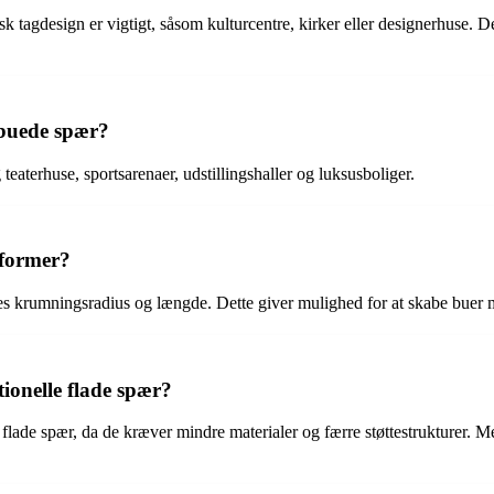
k tagdesign er vigtigt, såsom kulturcentre, kirker eller designerhuse. D
 buede spær?
eaterhuse, sportsarenaer, udstillingshaller og luksusboliger.
gformer?
eres krumningsradius og længde. Dette giver mulighed for at skabe buer 
ionelle flade spær?
flade spær, da de kræver mindre materialer og færre støttestrukturer. 