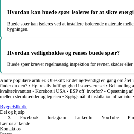
Hvordan kan buede spær isoleres for at sikre energie
Buede spær kan isoleres ved at installere isolerende materiale mell
bygningen.
Hvordan vedligeholdes og renses buede spær?
Buede spær kræver regelmæssig inspektion for revner, skader eller de
Andre populære artikler:
Olieskift: Er det nødvendigt en gang om året 
finder du den?
•
Høj relativ luftfugtighed i soveværelset
•
Behandling a
kvalitet/kvantitet
•
Kørekort i USA
•
ESP off, hvorfor?
•
Opsætning af 
mellem sternbrædder og teglsten
•
Spørgsmål til installation af radiator
ByggeBlik.dk
Del og hjælp
X
Facebook
Instagram
LinkedIn
YouTube
Pin
Lær os at kende
Kontakt os