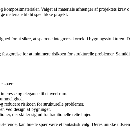
 og kompositmaterialer. Valget af materiale afhænger af projektets krav 
e materiale til dit specifikke projekt.
ed for at sikre, at spærene integreres korrekt i bygningsstrukturen. Det
og fastgørelse for at minimere risikoen for strukturelle problemer. Samtid
te spær:
interesse og elegance til ethvert rum.
 rummelighed.
 reducere risikoen for strukturelle problemer.
ten ved design af bygninger.
er, der skiller sig ud fra traditionelle rette linjer.
sterende, kan buede spær være et fantastisk valg. Deres unikke udseend