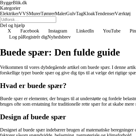
ByggeBlik.dk
Kategorier
Elektriker
VVS
Murer
Tømrer
Maler
Gulv
Tag
Kloak
Tendenser
Værktøj
Del og hjælp
X
Facebook
Instagram
LinkedIn
YouTube
Pin
Log på
Registrér dig
Nyhedsbrev
Buede spær: Den fulde guide
Velkommen til vores dybdegående artikel om buede spær. I denne artikel
forskellige typer buede spær og give dig tips til at vælge det rigtige sp
Hvad er buede spær?
Buede spær er elementer, der bruges til at understøtte og fordele belas
bruges ofte som erstatning for traditionelle rette spær for at skabe mere 
Design af buede spær
Designet af buede spær indebærer brugen af matematiske beregninger og
faktorer såsom spændvidde, belastning, tagmateriale og klimaforhold.