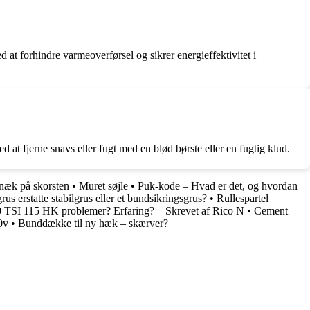
at forhindre varmeoverførsel og sikrer energieffektivitet i
 at fjerne snavs eller fugt med en blød børste eller en fugtig klud.
knæk på skorsten
•
Muret søjle
•
Puk-kode – Hvad er det, og hvordan
us erstatte stabilgrus eller et bundsikringsgrus?
•
Rullespartel
0 TSI 115 HK problemer? Erfaring? – Skrevet af Rico N
•
Cement
0v
•
Bunddække til ny hæk – skærver?