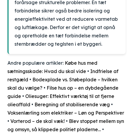
forårsage strukturelle problemer. En tæt
forbindelse sikrer også bedre isolering og
energieffektivitet ved at reducere varmetab
og luftlækage. Derfor er det vigtigt at opnå
og opretholde en tæt forbindelse mellem
sternbrædder og teglsten i et byggeri.
Andre populære artikler:
Købe hus med
sætningsskade: Hvad du skal vide
•
Indfrielse af
restgæld
•
Bodexplade vs. Støbeplade – hvilken
skal du vælge?
•
Filse hus op – en dybdegående
guide
•
Oliesuger: Effektivt værktøj til at fjerne
olieaffald
•
Beregning af stabiliserende væg
•
Voksenlærling som elektriker – Løn og Perspektiver
•
Vorterod – de skal væk!
•
Blev stoppet mellem syn
og omsyn, så klippede politiet pladerne…
•