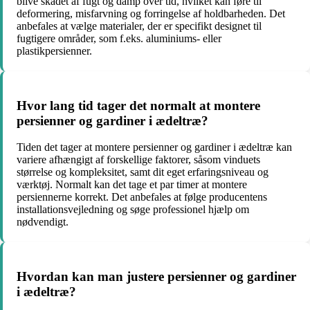
blive skadet af fugt og damp over tid, hvilket kan føre til
deformering, misfarvning og forringelse af holdbarheden. Det
anbefales at vælge materialer, der er specifikt designet til
fugtigere områder, som f.eks. aluminiums- eller
plastikpersienner.
Hvor lang tid tager det normalt at montere
persienner og gardiner i ædeltræ?
Tiden det tager at montere persienner og gardiner i ædeltræ kan
variere afhængigt af forskellige faktorer, såsom vinduets
størrelse og kompleksitet, samt dit eget erfaringsniveau og
værktøj. Normalt kan det tage et par timer at montere
persiennerne korrekt. Det anbefales at følge producentens
installationsvejledning og søge professionel hjælp om
nødvendigt.
Hvordan kan man justere persienner og gardiner
i ædeltræ?