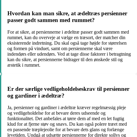
Hvordan kan man sikre, at ædeltræs persienner
passer godt sammen med rummet?
For at sikre, at persiennerne i ædeltræ passer godt sammen med
rummet, kan du overveje at vælge en træsort, der matcher din
eksisterende indretning. Du skal også tage højde for størrelsen
og formen på vinduet, samt om persiennerne skal være
indendørs eller udendørs. Ved at tage disse faktorer i betragtning
kan du sikre, at persiennerne bidrager til den ønskede stil og
æstetik i rummet.
Er der særlige vedligeholdelseskrav til persienner
og gardiner i ædeltræ?
Ja, persienner og gardiner i ædeltræ kræver regelmæssig pleje
og vedligeholdelse for at bevare deres udseende og
funktionalitet. Det anbefales at tørre dem af med en let fugtig
klud for at fjerne støv og snavs. Du kan også polere træet med
en passende træplejeolie for at bevare dets glans og forlænge
levetiden. Undgå at udsætte persiennerne for direkte sollys og