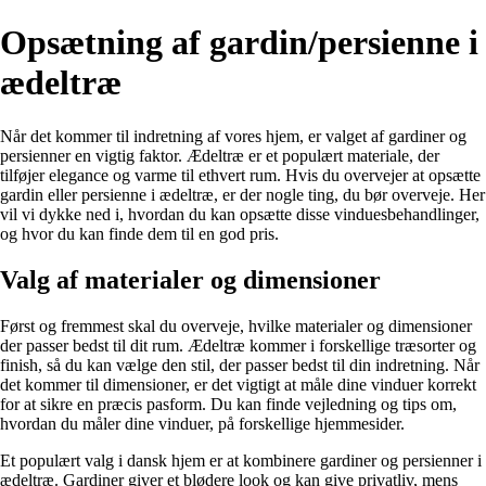
Opsætning af gardin/persienne i
ædeltræ
Når det kommer til indretning af vores hjem, er valget af gardiner og
persienner en vigtig faktor. Ædeltræ er et populært materiale, der
tilføjer elegance og varme til ethvert rum. Hvis du overvejer at opsætte
gardin eller persienne i ædeltræ, er der nogle ting, du bør overveje. Her
vil vi dykke ned i, hvordan du kan opsætte disse vinduesbehandlinger,
og hvor du kan finde dem til en god pris.
Valg af materialer og dimensioner
Først og fremmest skal du overveje, hvilke materialer og dimensioner
der passer bedst til dit rum. Ædeltræ kommer i forskellige træsorter og
finish, så du kan vælge den stil, der passer bedst til din indretning. Når
det kommer til dimensioner, er det vigtigt at måle dine vinduer korrekt
for at sikre en præcis pasform. Du kan finde vejledning og tips om,
hvordan du måler dine vinduer, på forskellige hjemmesider.
Et populært valg i dansk hjem er at kombinere gardiner og persienner i
ædeltræ. Gardiner giver et blødere look og kan give privatliv, mens