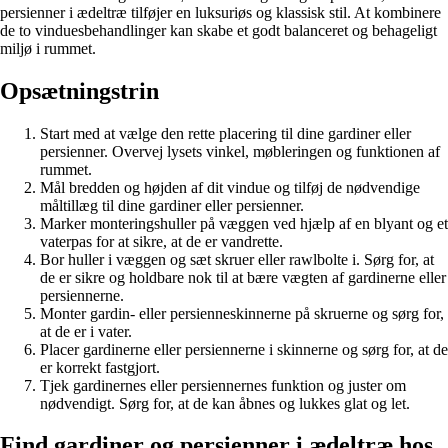
persienner i ædeltræ tilføjer en luksuriøs og klassisk stil. At kombinere
de to vinduesbehandlinger kan skabe et godt balanceret og behageligt
miljø i rummet.
Opsætningstrin
Start med at vælge den rette placering til dine gardiner eller
persienner. Overvej lysets vinkel, møbleringen og funktionen af ​​
rummet.
Mål bredden og højden af ​​dit vindue og tilføj de nødvendige
måltillæg til dine gardiner eller persienner.
Marker monteringshuller på væggen ved hjælp af en blyant og et
vaterpas for at sikre, at de er vandrette.
Bor huller i væggen og sæt skruer eller rawlbolte i. Sørg for, at
de er sikre og holdbare nok til at bære vægten af gardinerne eller
persiennerne.
Monter gardin- eller persienneskinnerne på skruerne og sørg for,
at de er i vater.
Placer gardinerne eller persiennerne i skinnerne og sørg for, at de
er korrekt fastgjort.
Tjek gardinernes eller persiennernes funktion og juster om
nødvendigt. Sørg for, at de kan åbnes og lukkes glat og let.
Find gardiner og persienner i ædeltræ hos