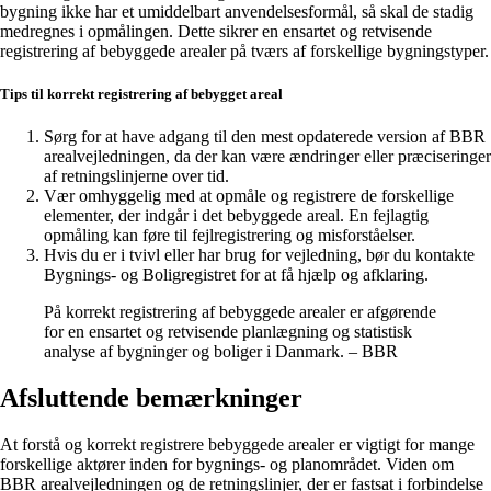
bygning ikke har et umiddelbart anvendelsesformål, så skal de stadig
medregnes i opmålingen. Dette sikrer en ensartet og retvisende
registrering af bebyggede arealer på tværs af forskellige bygningstyper.
Tips til korrekt registrering af bebygget areal
Sørg for at have adgang til den mest opdaterede version af BBR
arealvejledningen, da der kan være ændringer eller præciseringer
af retningslinjerne over tid.
Vær omhyggelig med at opmåle og registrere de forskellige
elementer, der indgår i det bebyggede areal. En fejlagtig
opmåling kan føre til fejlregistrering og misforståelser.
Hvis du er i tvivl eller har brug for vejledning, bør du kontakte
Bygnings- og Boligregistret for at få hjælp og afklaring.
På korrekt registrering af bebyggede arealer er afgørende
for en ensartet og retvisende planlægning og statistisk
analyse af bygninger og boliger i Danmark. – BBR
Afsluttende bemærkninger
At forstå og korrekt registrere bebyggede arealer er vigtigt for mange
forskellige aktører inden for bygnings- og planområdet. Viden om
BBR arealvejledningen og de retningslinjer, der er fastsat i forbindelse