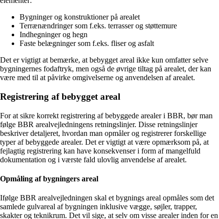
elementer:
Bygninger og konstruktioner på arealet
Terrænændringer som f.eks. terrasser og støttemure
Indhegninger og hegn
Faste belægninger som f.eks. fliser og asfalt
Det er vigtigt at bemærke, at bebygget areal ikke kun omfatter selve
bygningernes fodaftryk, men også de øvrige tiltag på arealet, der kan
være med til at påvirke omgivelserne og anvendelsen af arealet.
Registrering af bebygget areal
For at sikre korrekt registrering af bebyggede arealer i BBR, bør man
følge BBR arealvejledningens retningslinjer. Disse retningslinjer
beskriver detaljeret, hvordan man opmåler og registrerer forskellige
typer af bebyggede arealer. Det er vigtigt at være opmærksom på, at
fejlagtig registrering kan have konsekvenser i form af mangelfuld
dokumentation og i værste fald ulovlig anvendelse af arealet.
Opmåling af bygningers areal
Ifølge BBR arealvejledningen skal et bygnings areal opmåles som det
samlede gulvareal af bygningen inklusive vægge, søjler, trapper,
skakter og teknikrum. Det vil sige, at selv om visse arealer inden for en