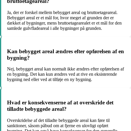
bruttoetageareal?
Ja, der er forskel mellem bebygget areal og bruttoetageareal.
Bebygget areal er et mål for, hvor meget af grunden der er
dækket af bygninger, mens bruttoetagearealet er et mål for den
samlede gulvfladeareal i alle bygninger på grunden.
Kan bebygget areal ændres efter opførelsen af en
bygning?
Nej, bebygget areal kan normalt ikke ændres efter opførelsen af
en bygning. Det kan kun ændres ved at rive en eksisterende
bygning ned eller ved at tilføje en ny bygning.
Hvad er konsekvenserne af at overskride det
tilladte bebyggede areal?
Overskridelse af det tilladte bebyggede areal kan føre til
sanktioner, såsom påbud om at fjerne en ulovligt opført
bygning. Det kan også have konsekvenser for den generelle