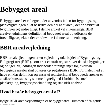
Bebygget areal
Bebygget areal er et begreb, der anvendes inden for bygnings- og
planlovgivningen til at beskrive den del af et areal, der er dækket af
bygninger og andre tiltag. I denne artikel vil vi gennemgå BBR
arealvejledningens definition af bebygget areal og udforske de
forskellige aspekter, der er relevante i denne sammenhæng.
BBR arealvejledning
BBR arealvejledningen er en vejledning udarbejdet af Bygnings- og
Boligregistret (BBR), som er et centralt register over danske bygninger
og boliger. Vejledningen indeholder retningslinjer for, hvordan
bebyggede arealer skal opgøres og registreres i BBR. Formålet med at
have en klar definition og ensartet registrering af bebyggede arealer er
at sikre konsistens og sammenlignelighed i forbindelse med
planlægning, byggesagsbehandling og statistisk analyse.
Hvad består bebygget areal af?
Ifølge BBR arealvejledningen er bebygget areal summen af følgende