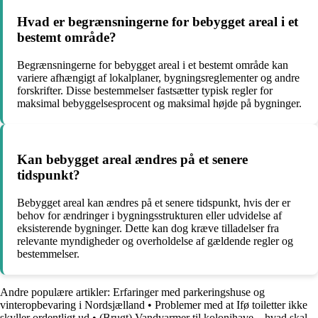
Hvad er begrænsningerne for bebygget areal i et
bestemt område?
Begrænsningerne for bebygget areal i et bestemt område kan
variere afhængigt af lokalplaner, bygningsreglementer og andre
forskrifter. Disse bestemmelser fastsætter typisk regler for
maksimal bebyggelsesprocent og maksimal højde på bygninger.
Kan bebygget areal ændres på et senere
tidspunkt?
Bebygget areal kan ændres på et senere tidspunkt, hvis der er
behov for ændringer i bygningsstrukturen eller udvidelse af
eksisterende bygninger. Dette kan dog kræve tilladelser fra
relevante myndigheder og overholdelse af gældende regler og
bestemmelser.
Andre populære artikler:
Erfaringer med parkeringshuse og
vinteropbevaring i Nordsjælland
•
Problemer med at Ifø toiletter ikke
skyller ordentligt ud
•
(Brugt) Vandvarmer til kolonihave – hvad skal