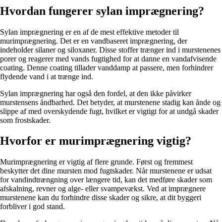
Hvordan fungerer sylan imprægnering?
Sylan imprægnering er en af de mest effektive metoder til
murimprægnering. Det er en vandbaseret imprægnering, der
indeholder silaner og siloxaner. Disse stoffer trænger ind i murstenenes
porer og reagerer med vands fugtighed for at danne en vandafvisende
coating. Denne coating tillader vanddamp at passere, men forhindrer
flydende vand i at trænge ind.
Sylan imprægnering har også den fordel, at den ikke påvirker
murstensens åndbarhed. Det betyder, at murstenene stadig kan ånde og
slippe af med overskydende fugt, hvilket er vigtigt for at undgå skader
som frostskader.
Hvorfor er murimprægnering vigtig?
Murimprægnering er vigtig af flere grunde. Først og fremmest
beskytter det dine mursten mod fugtskader. Når murstenene er udsat
for vandindtrængning over længere tid, kan det medføre skader som
afskalning, revner og alge- eller svampevækst. Ved at imprægnere
murstenene kan du forhindre disse skader og sikre, at dit byggeri
forbliver i god stand.