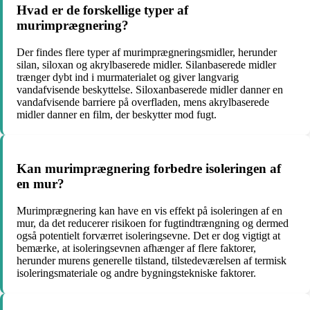
Hvad er de forskellige typer af
murimprægnering?
Der findes flere typer af murimprægneringsmidler, herunder
silan, siloxan og akrylbaserede midler. Silanbaserede midler
trænger dybt ind i murmaterialet og giver langvarig
vandafvisende beskyttelse. Siloxanbaserede midler danner en
vandafvisende barriere på overfladen, mens akrylbaserede
midler danner en film, der beskytter mod fugt.
Kan murimprægnering forbedre isoleringen af
en mur?
Murimprægnering kan have en vis effekt på isoleringen af en
mur, da det reducerer risikoen for fugtindtrængning og dermed
også potentielt forværret isoleringsevne. Det er dog vigtigt at
bemærke, at isoleringsevnen afhænger af flere faktorer,
herunder murens generelle tilstand, tilstedeværelsen af termisk
isoleringsmateriale og andre bygningstekniske faktorer.