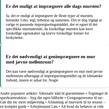
Er det muligt at imprægnere alle slags mursten?
Ja, det er muligt at imprægnere de fleste typer af mursten,
herunder f.eks. tegl, letbeton og natursten. Det er dog vigtigt at
vælge et passende imprægneringsmiddel, der er egnet til det
specifikke murmateriale, da forskellige mursten kan have
forskellige egenskaber og kræve forskellige former for
beskyttelse.
Er det nødvendigt at genimprægnere en mur
med jævne mellemrum?
Det kan være nødvendigt at genimprægnere en mur med jævne
mellemrum afhængigt af imprægneringsmidlet og de klimatiske
forhold, muren er udsat for. Nogle
Andre populære artikler:
Alternativ tråd til græstrimmer
•
Tegninger til
spærkonstruktion – byg din egen bålhytte
•
Gengasgenerator til mc:
Gør din mc mere miljøvenlig
•
Afslutning af murværk til ny terasse –
en komplet guide
•
Arbejdsmand Løn
•
Alt hvad du behøver at vide