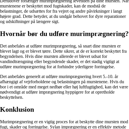
Derudover forlænger murimprægnering levetiden på dine mursten. Når
murstenene er beskyttet mod fugtskader, kan de modstå de
belastninger, de udsættes for fra vejret og andre påvirkninger i langt
højere grad. Dette betyder, at du undgår behovet for dyre reparationer
og udskiftninger på længere sigt.
Hvornår bør du udføre murimprægnering?
Det anbefales at udføre murimprægnering, så snart dine mursten er
blevet lagt og er blevet tørre. Dette sikrer, at de er korrekt beskyttet fra
begyndelsen. Hvis dine mursten allerede er blevet udsat for
vandindtrængning eller begyndende skader, er det stadig vigtigt at
udføre murimprægnering for at forhindre yderligere forringelse.
Det anbefales generelt at udføre murimprægnering hvert 5.-10. år
afhængigt af vejrforholdene og belastningen på murstenene. Hvis du
bor i et område med meget nedbør eller høj luftfugtighed, kan det være
nødvendigt at udføre imprægnering hyppigere for at opretholde
beskyttelsen.
Konklusion
Murimprægnering er en vigtig proces for at beskytte dine mursten mod
fugt, skader og forringelse. Sylan imprægnering er en effektiv metode