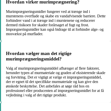
Hvordan virker murimprægnering?
Murimprægneringsmidler fungerer ved at trænge ind i
murstenens overflade og skabe en vandafvisende barriere. Dette
forhindrer vand i at trænge ind i murstenene og reducerer
dermed risikoen for skader forårsaget af fugt og frost.
Imprægneringsmidler kan også bidrage til at forhindre alge- og
mosvækst på murflader.
Hvordan vælger man det rigtige
murimprægneringsmiddel?
Valg af murimprægneringsmiddel afhænger af flere faktorer,
herunder typen af murmateriale og graden af eksisterende skade
og forvitring. Det er vigtigt at vælge et imprægneringsmiddel,
der er egnet til det specifikke murmateriale og kan give den
ønskede beskyttelse. Det anbefales at søge råd hos en
professionel eller producenten af imprægneringsmidlet for at få
vejledning i valg af det rigtige produkt.