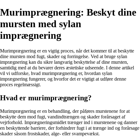
Murimprægnering: Beskyt dine
mursten med sylan
imprægnering
Murimprægnering er en vigtig proces, når det kommer til at beskytte
dine mursten mod fugt, skader og forringelse. Ved at bruge sylan
imprægnering kan du sikre langvarig beskyttelse af dine mursten,
samtidig med at du bevarer deres æstetiske udseende. I denne artikel
vil vi udforske, hvad murimprægnering er, hvordan sylan
imprægnering fungerer, og hvorfor det er vigtigt at udføre denne
proces regelmæssigt.
Hvad er murimprægnering?
Murimprægnering er en behandling, der påføres murstenene for at
beskytte dem mod fugt, vandindtrængen og skader forårsaget af
vejrforhold. Imprægneringsmidlet trænger ind i murstenene og danner
en beskyttende barriere, der forhindrer fugt i at trænge ind og forårsage
skader såsom frostskader, alge- eller svampevækst.