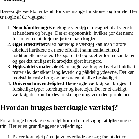
Bærekugle værktøj er kendt for sine mange funktioner og fordele. Her
er nogle af de vigtigste:
Nem håndtering:
Bærekugle værktøj er designet til at være let
at håndtere og bruge. Det er ergonomisk, hvilket gør det nemt
for brugeren at dreje og justere bærekuglen.
Øget effektivitet:
Med bærekugle værktøj kan man udføre
arbejdet hurtigere og mere effektivt sammenlignet med
traditionelle metoder. Det sparer tid og kræfter for mekanikeren
og gør det muligt at få arbejdet gjort hurtigere.
Højkvalitets materiale:
Bærekugle værktøj er lavet af holdbart
materiale, der sikrer lang levetid og pålidelig ydeevne. Det kan
modstå intensiv brug og pres uden at blive beskadiget.
Universal anvendelighed:
Bærekugle værktøj kan bruges til
forskellige typer bærekugler og køretøjer. Det er et alsidigt
værktøj, der kan tackles forskellige opgaver uden problemer.
Hvordan bruges bærekugle værktøj?
For at bruge bærekugle værktøj korrekt er det vigtigt at følge nogle
trin. Her er en grundlæggende vejledning:
Placer køretøjet på en jævn overflade og sørg for, at det er