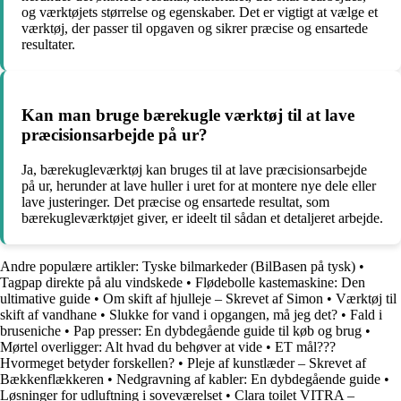
og værktøjets størrelse og egenskaber. Det er vigtigt at vælge et
værktøj, der passer til opgaven og sikrer præcise og ensartede
resultater.
Kan man bruge bærekugle værktøj til at lave
præcisionsarbejde på ur?
Ja, bærekugleværktøj kan bruges til at lave præcisionsarbejde
på ur, herunder at lave huller i uret for at montere nye dele eller
lave justeringer. Det præcise og ensartede resultat, som
bærekugleværktøjet giver, er ideelt til sådan et detaljeret arbejde.
Andre populære artikler:
Tyske bilmarkeder (BilBasen på tysk)
•
Tagpap direkte på alu vindskede
•
Flødebolle kastemaskine: Den
ultimative guide
•
Om skift af hjulleje – Skrevet af Simon
•
Værktøj til
skift af vandhane
•
Slukke for vand i opgangen, må jeg det?
•
Fald i
bruseniche
•
Pap presser: En dybdegående guide til køb og brug
•
Mørtel overligger: Alt hvad du behøver at vide
•
ET mål???
Hvormeget betyder forskellen?
•
Pleje af kunstlæder – Skrevet af
Bækkenflækkeren
•
Nedgravning af kabler: En dybdegående guide
•
Løsninger for udluftning i soveværelset
•
Clara toilet VITRA –