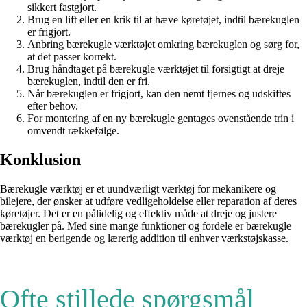
sikkert fastgjort.
Brug en lift eller en krik til at hæve køretøjet, indtil bærekuglen
er frigjort.
Anbring bærekugle værktøjet omkring bærekuglen og sørg for,
at det passer korrekt.
Brug håndtaget på bærekugle værktøjet til forsigtigt at dreje
bærekuglen, indtil den er fri.
Når bærekuglen er frigjort, kan den nemt fjernes og udskiftes
efter behov.
For montering af en ny bærekugle gentages ovenstående trin i
omvendt rækkefølge.
Konklusion
Bærekugle værktøj er et uundværligt værktøj for mekanikere og
bilejere, der ønsker at udføre vedligeholdelse eller reparation af deres
køretøjer. Det er en pålidelig og effektiv måde at dreje og justere
bærekugler på. Med sine mange funktioner og fordele er bærekugle
værktøj en berigende og lærerig addition til enhver værkstøjskasse.
Ofte stillede spørgsmål