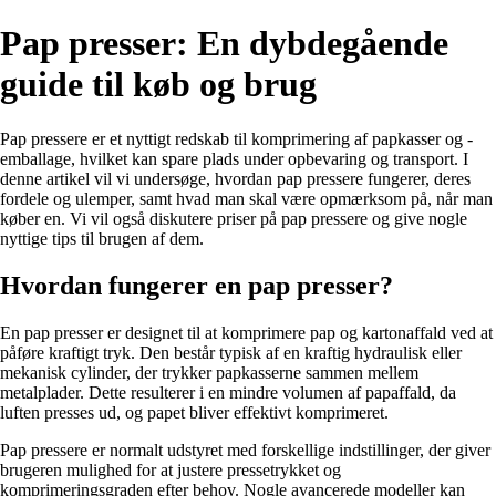
Pap presser: En dybdegående
guide til køb og brug
Pap pressere er et nyttigt redskab til komprimering af papkasser og -
emballage, hvilket kan spare plads under opbevaring og transport. I
denne artikel vil vi undersøge, hvordan pap pressere fungerer, deres
fordele og ulemper, samt hvad man skal være opmærksom på, når man
køber en. Vi vil også diskutere priser på pap pressere og give nogle
nyttige tips til brugen af dem.
Hvordan fungerer en pap presser?
En pap presser er designet til at komprimere pap og kartonaffald ved at
påføre kraftigt tryk. Den består typisk af en kraftig hydraulisk eller
mekanisk cylinder, der trykker papkasserne sammen mellem
metalplader. Dette resulterer i en mindre volumen af papaffald, da
luften presses ud, og papet bliver effektivt komprimeret.
Pap pressere er normalt udstyret med forskellige indstillinger, der giver
brugeren mulighed for at justere pressetrykket og
komprimeringsgraden efter behov. Nogle avancerede modeller kan