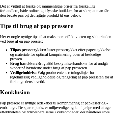
Det er vigtigt at forske og sammenligne priser fra forskellige
forhandlere, både online og i fysiske butikker, for at sikre, at man får
den bedste pris og det rigtige produkt til ens behov.
Tips til brug af pap pressere
Her er nogle nyttige tips til at maksimere effektiviteten og sikkerheden
ved brug af en pap presser:
Tilpas pressetrykket:
Juster pressetrykket efter papets tykkelse
og materiale for optimal komprimering uden at beskadige
pressen.
Brug handsker:
Brug altid beskyttelseshandsker for at undgå
skader på hænderne under brug af pap presseren.
Vedligeholdelse:
Følg producentens retningslinjer for
regelmæssig vedligeholdelse og rengøring af pap presseren for at
forlænge dens levetid.
Konklusion
Pap pressere er nyttige redskaber til komprimering af papkasser og -
emballage. De sparer plads, er miljøvenlige og kan hjælpe med at øge
effektiviteten og tidsbesparelserne i virksomheder, der håndterer store