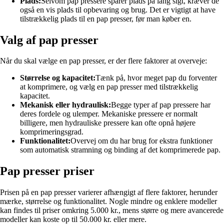
Plads:
Selvom pap pressere sparer plads på lang sigt, kræver de
også en vis plads til opbevaring og brug. Det er vigtigt at have
tilstrækkelig plads til en pap presser, før man køber en.
Valg af pap presser
Når du skal vælge en pap presser, er der flere faktorer at overveje:
Størrelse og kapacitet:
Tænk på, hvor meget pap du forventer
at komprimere, og vælg en pap presser med tilstrækkelig
kapacitet.
Mekanisk eller hydraulisk:
Begge typer af pap pressere har
deres fordele og ulemper. Mekaniske pressere er normalt
billigere, men hydrauliske pressere kan ofte opnå højere
komprimeringsgrad.
Funktionalitet:
Overvej om du har brug for ekstra funktioner
som automatisk stramning og binding af det komprimerede pap.
Pap presser priser
Prisen på en pap presser varierer afhængigt af flere faktorer, herunder
mærke, størrelse og funktionalitet. Nogle mindre og enklere modeller
kan findes til priser omkring 5.000 kr., mens større og mere avancerede
modeller kan koste op til 50.000 kr. eller mere.