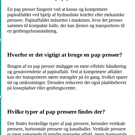
En pap presser fungerer ved at knuse og komprimere
papiraffaldet ved hjælp af hydrauliske kræfter eller mekaniske
pressere. Papiraffaldet indsættes i maskinen, hvor det presses
sammen til kompakte balle, der kan fjernes og transporteres til
en genbrugsforanstaltning.
Hvorfor er det vigtigt at bruge en pap presser?
Brugen af en pap presser muliggør en mere effektiv håndtering
og genanvendelse af papiraffald. Ved at komprimere affaldet
kan der transporteres større mængder på én gang, hvilket sparer
tid og omkostninger. Desuden reducerer det også pladsbehovet
på lossepladser eller genbrugscentre.
Hvilke typer af pap pressere findes der?
Der findes forskellige typer af pap pressere, herunder vertikale
pressere, horisontale pressere og kanalballer. Vertikale pressere
er mere velegnede til mindre mængder affald, mens horisontale