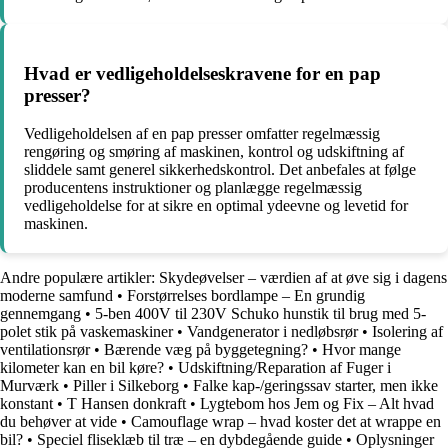
Hvad er vedligeholdelseskravene for en pap
presser?
Vedligeholdelsen af en pap presser omfatter regelmæssig
rengøring og smøring af maskinen, kontrol og udskiftning af
sliddele samt generel sikkerhedskontrol. Det anbefales at følge
producentens instruktioner og planlægge regelmæssig
vedligeholdelse for at sikre en optimal ydeevne og levetid for
maskinen.
Andre populære artikler:
Skydeøvelser – værdien af at øve sig i dagens
moderne samfund
•
Forstørrelses bordlampe – En grundig
gennemgang
•
5-ben 400V til 230V Schuko hunstik til brug med 5-
polet stik på vaskemaskiner
•
Vandgenerator i nedløbsrør
•
Isolering af
ventilationsrør
•
Bærende væg på byggetegning?
•
Hvor mange
kilometer kan en bil køre?
•
Udskiftning/Reparation af Fuger i
Murværk
•
Piller i Silkeborg
•
Falke kap-/geringssav starter, men ikke
konstant
•
T Hansen donkraft
•
Lygtebom hos Jem og Fix – Alt hvad
du behøver at vide
•
Camouflage wrap – hvad koster det at wrappe en
bil?
•
Speciel fliseklæb til træ – en dybdegående guide
•
Oplysninger