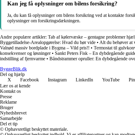
Kan jeg få oplysninger om bilens forsikring?
Ja, du kan få oplysninger om bilens forsikring ved at kontakte forsik
oplysninger om forsikringsdækningen.
Andre populære artikler:
Tab af kølervæske – gentagne problemer hjæl
Byggetilladelse-Arealopgørelse: Hvad du bør vide
•
Alt du behøver at 
Valnød massiv bordplade i Bygma – Vild pris!!
•
Termostat til gulvkon
konsekvenser og løsninger
•
Sankt Peters Fisk – En dybdegående guid
indstilling af fjernvarme
•
Båndstrammer opruller: En dybdegående ove
ByggeBlik.dk
Del og hjælp
X
Facebook
Instagram
LinkedIn
YouTube
Pin
Lær os at kende
Kontakt os
Presse
Reklame
Bruger
Nyhedsbrevet
Samarbejde
Del et tip
© Ophavsretligt beskyttet materiale.
© Ophavsretligt beskyttet indhold. Vi er affiliatepartner og kan modtag