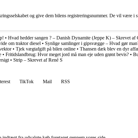
ringsselskabet og give dem bilens registreringsnummer. De vil være i stan
p!
•
Hvad hedder sangen ? – Danish Dynamite (Jeppe K) – Skrevet af 
vide om traktor diesel
•
Synlige samlinger i gipsvægge – Hvad gør man
vektor
•
Tjek vægtafgift på bilen online
•
Thansen dæk blev en dyr aff
e
•
Fritidslandbrug: Hvor meget jord må man eje uden grønt bevis?
•
Bu
rsigt
•
Strip – Skrevet af René S
terest
TikTok
Mail
RSS
e indtægt fra udvalgte køb foretaget gennem vores side.