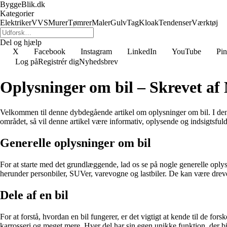
ByggeBlik.dk
Kategorier
Elektriker
VVS
Murer
Tømrer
Maler
Gulv
Tag
Kloak
Tendenser
Værktøj
Del og hjælp
X
Facebook
Instagram
LinkedIn
YouTube
Pin
Log på
Registrér dig
Nyhedsbrev
Oplysninger om bil – Skrevet af
Velkommen til denne dybdegående artikel om oplysninger om bil. I denne 
området, så vil denne artikel være informativ, oplysende og indsigtsfuld
Generelle oplysninger om bil
For at starte med det grundlæggende, lad os se på nogle generelle oplysni
herunder personbiler, SUVer, varevogne og lastbiler. De kan være drevet 
Dele af en bil
For at forstå, hvordan en bil fungerer, er det vigtigt at kende til de f
karrosseri og meget mere. Hver del har sin egen unikke funktion, der b