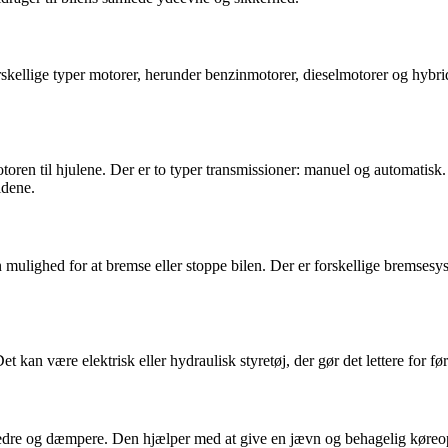
forskellige typer motorer, herunder benzinmotorer, dieselmotorer og hyb
motoren til hjulene. Der er to typer transmissioner: manuel og automatis
ldene.
 mulighed for at bremse eller stoppe bilen. Der er forskellige bremsesy
et kan være elektrisk eller hydraulisk styretøj, der gør det lettere for føre
jedre og dæmpere. Den hjælper med at give en jævn og behagelig køreopl