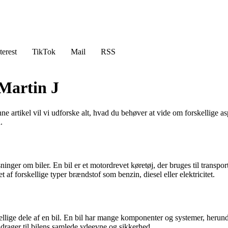
terest
TikTok
Mail
RSS
 Martin J
artikel vil vi udforske alt, hvad du behøver at vide om forskellige asp
.
nger om biler. En bil er et motordrevet køretøj, der bruges til transport
af forskellige typer brændstof som benzin, diesel eller elektricitet.
orskellige dele af en bil. En bil har mange komponenter og systemer, heru
idrager til bilens samlede ydeevne og sikkerhed.