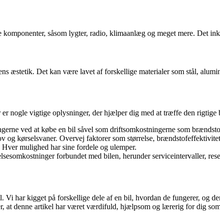
lige komponenter, såsom lygter, radio, klimaanlæg og meget mere. Det inklu
ens æstetik. Det kan være lavet af forskellige materialer som stål, alumin
r er nogle vigtige oplysninger, der hjælper dig med at træffe den rigtige 
ingerne ved at købe en bil såvel som driftsomkostningerne som brændstof
hov og kørselsvaner. Overvej faktorer som størrelse, brændstofeffektivite
l. Hver mulighed har sine fordele og ulemper.
esomkostninger forbundet med bilen, herunder serviceintervaller, rese
Vi har kigget på forskellige dele af en bil, hvordan de fungerer, og de
, at denne artikel har været værdifuld, hjælpsom og lærerig for dig som