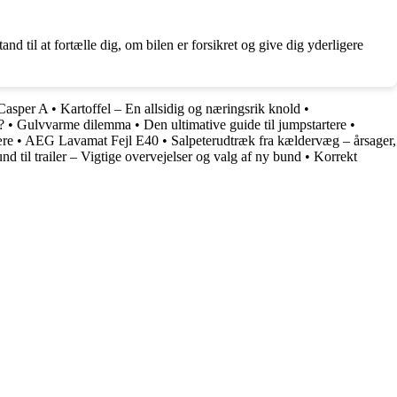
d til at fortælle dig, om bilen er forsikret og give dig yderligere
Casper A
•
Kartoffel – En allsidig og næringsrik knold
•
?
•
Gulvvarme dilemma
•
Den ultimative guide til jumpstartere
•
ære
•
AEG Lavamat Fejl E40
•
Salpeterudtræk fra kældervæg – årsager,
nd til trailer – Vigtige overvejelser og valg af ny bund
•
Korrekt