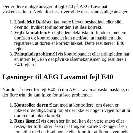
Der er flere mulige årsager til fejl E40 på AEG Lavamat
vaskemaskinen. Nedenfor beskriver vi de mest sandsynlige årsager:
Låsdefekt:
Dørlåsen kan være blevet beskadiget eller slidt
over tid, hvilket forhindrer den i at låse korrekt.
Fejl i kontakten:
En fejl i den elektriske forbindelse mellem
dørlåsen og kontrolpanelet kan medføre, at maskinen ikke
registrerer, at døren er korrekt lukket. Dette resulterer i E40-
fejlen.
Printpladeproblem:
Hvis kontrolpanelet eller printpladen har
en intern fejl, kan det påvirke låsemekanismen og resultere i
E40-fejlen.
Løsninger til AEG Lavamat fejl E40
Når du står over for fejl E40 på din AEG Lavamat vaskemaskine, er
der flere trin, du kan følge for at løse problemet:
Kontroller døren:
Start med at kontrollere, om døren er
lukket ordentligt. Sørg for, at der ikke er noget i vejen for at få
døren til at lukke korrekt.
Rens låsen:
Hvis døren ser fin ud, kan der være snavs eller
rester, der forhindrer låsen i at fungere korrekt. Rengør låsen
forsigtigt med en blød børste eller klud for at fjerne eventuelle