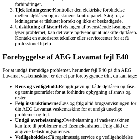
forhindringer.
Tjek ledningerne:
Kontroller den elektriske forbindelse
mellem dørlåsen og maskinens kontrolpanel. Sørg for, at
ledningerne er tilsluttet korrekt og ikke er beskadigede.
Udskiftning af låsen:
Hvis ingen af ​​ovenstående løsninger
løser problemet, kan det være nødvendigt at udskifte dørlåsen.
Kontakt en autoriseret tekniker eller servicecenter for at få
professionel hjælp.
Forebyggelse af AEG Lavamat fejl E40
For at undgå fremtidige problemer, herunder fejl E40 på din AEG
Lavamat vaskemaskine, er der et par forebyggende trin, du kan tage:
Rens og vedligehold:
Rengør jævnligt både dørlåsen og låse-
og tætningsområdet for at forhindre opbygning af snavs og
rester.
Følg instruktionerne:
Læs og følg altid brugsanvisningen for
din AEG Lavamat vaskemaskine for at undgå unødige
problemer og fejl.
Undgå overbelastning:
Overbelastning af vaskemaskinen
kan føre til problemer med låsemekanismen. Følg altid de
angivne belastningsgrænser.
Vedligeholdelse:
Få regelmæssig service og vedligeholdelse