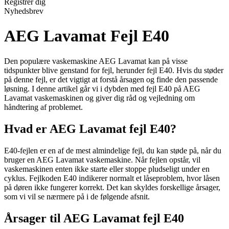
Registrér dig
Nyhedsbrev
AEG Lavamat Fejl E40
Den populære vaskemaskine AEG Lavamat kan på visse
tidspunkter blive genstand for fejl, herunder fejl E40. Hvis du støder
på denne fejl, er det vigtigt at forstå årsagen og finde den passende
løsning. I denne artikel går vi i dybden med fejl E40 på AEG
Lavamat vaskemaskinen og giver dig råd og vejledning om
håndtering af problemet.
Hvad er AEG Lavamat fejl E40?
E40-fejlen er en af de mest almindelige fejl, du kan støde på, når du
bruger en AEG Lavamat vaskemaskine. Når fejlen opstår, vil
vaskemaskinen enten ikke starte eller stoppe pludseligt under en
cyklus. Fejlkoden E40 indikerer normalt et låseproblem, hvor låsen
på døren ikke fungerer korrekt. Det kan skyldes forskellige årsager,
som vi vil se nærmere på i de følgende afsnit.
Årsager til AEG Lavamat fejl E40