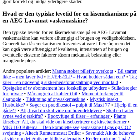
gjort korrekt og undgå yderligere skader.
Hvad er den typiske levetid for en låsemekanisme på
en AEG Lavamat vaskemaskine?
Den typiske levetid for en låsemekanisme på en AEG Lavamat
vaskemaskine kan variere afhængigt af brugen og vedligeholdelsen.
Generelt kan låsemekanismen forventes at vare i flere år, men det
kan også være afhængigt af kvaliteten, intensiteten af brugen og
eventuelle eksterne faktorer såsom mekanisk belastning eller
manglende pleje.
Andre populære artikler:
Manna stoker pillefyr overkogt
•
Bil starter
ikke – men laver lyd
•
HJÆÆÆLP – Hvad hedder sådan een?
•
Tag
kiler – en nødvendig sikkerhedsforanstaltning ved modfald
•
Opsigelse af tv abonnement hos forskellige udbydere
•
Stilladsregler
for private
•
Mår angreb af kabler i bil
•
Moment forlænger til
slagnøgle
•
Tilslutning af opvaskemaskine
•
Mystisk insekt –
Husbukke?
•
Søger en prædikestol – pulpit til Maxi 77
•
Hjælp til en
gåde??
•
Alt, hvad du skal vide om brændekløvere
•
Skal en trailer
synes ved ejerskifte?
•
Epoxyfuge til fliser – erfaringer
•
Plante
kirsebær: Alt, du skal vide om kirsebærtræer og kirsebærkerner
•
MIG 160 Biltema – Den komplette svejsemaskine til gas og CO2
svejsning
•
Altech Rumtermostat Driller
•
Savmuld: Alt du behøver
at vide om det gratis og billige alternativ
•
Regler omkring 1 på 2