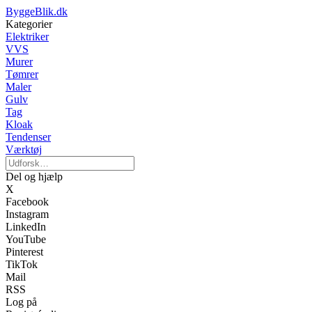
ByggeBlik.dk
Kategorier
Elektriker
VVS
Murer
Tømrer
Maler
Gulv
Tag
Kloak
Tendenser
Værktøj
Del og hjælp
X
Facebook
Instagram
LinkedIn
YouTube
Pinterest
TikTok
Mail
RSS
Log på