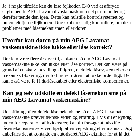
Ja, i nogle tilfælde kan du løse fejlkoden E40 ved at afbryde
strømmen til AEG Lavamat vaskemaskinen i et par minutter og
derefter tænde den igen. Dette kan nulstille kontrolsystemet og
potentielt fjerne fejlkoden. Dog skal du stadig kontrollere, om der er
problemer med låsemekanismen eller døren.
Hvorfor kan døren på min AEG Lavamat
vaskemaskine ikke lukke eller låse korrekt?
Der kan være flere årsager til, at døren på din AEG Lavamat
vaskemaskine ikke kan lukke eller låse korrekt. Det kan være på
grund af en skæv indstilling af døren, et defekt låsesystem eller en
mekanisk blokering, der forhindrer døren i at lukke ordentligt. Der
kan også være fejl i dørlåsekablet eller elektroniske komponenter.
Kan jeg selv udskifte en defekt låsemekanisme på
min AEG Lavamat vaskemaskine?
Udskiftning af en defekt låsemekanisme på en AEG Lavamat
vaskemaskine kræver teknisk viden og erfaring. Hvis du er kyndig
inden for reparation af hvidevarer, kan du forsøge at udskifte
låsemekanismen selv ved hjælp af en vejledning eller manual. Dog
anbefales det at kontakte en autoriseret AEG-tekniker for at få det