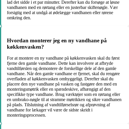
lad det sidde i et par minutter. Derefter kan du forsøge at løsne
vandhanen med en rørtang eller en justerbar skiftenøgle. Vær
forsigtig med at undgå at ødelægge vandhanen eller rørene
omkring den.
Hvordan monterer jeg en ny vandhane på
køkkenvasken?
For at montere en ny vandhane på køkkenvasken skal du først
fjerne den gamle vandhane. Dette kan involvere at afbryde
vandtilførslen og demontere de forskellige dele af den gamle
vandhane. Når den gamle vandhane er fjernet, skal du rengøre
overfladen af køkkenvasken omhyggeligt. Derefter skal du
placere den nye vandhane på vasken og fastgøre den med en
monteringsmøtrik eller en spændeskive, afhængigt af den
specifikke type vandhane. Brug værktøjer som en rørtang eller
en umbrako-nøgle til at stramme møtrikken og sikre vandhanen
på plads. Tilslutning af vandtilførselsrør og afprøvning af
vandhane for lækager vil være de sidste skridt i
monteringsprocessen.