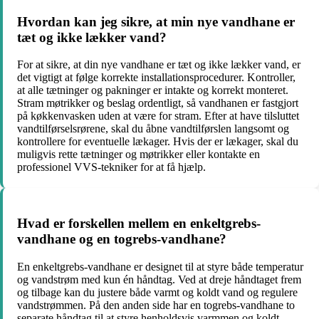
Hvordan kan jeg sikre, at min nye vandhane er
tæt og ikke lækker vand?
For at sikre, at din nye vandhane er tæt og ikke lækker vand, er
det vigtigt at følge korrekte installationsprocedurer. Kontroller,
at alle tætninger og pakninger er intakte og korrekt monteret.
Stram møtrikker og beslag ordentligt, så vandhanen er fastgjort
på køkkenvasken uden at være for stram. Efter at have tilsluttet
vandtilførselsrørene, skal du åbne vandtilførslen langsomt og
kontrollere for eventuelle lækager. Hvis der er lækager, skal du
muligvis rette tætninger og møtrikker eller kontakte en
professionel VVS-tekniker for at få hjælp.
Hvad er forskellen mellem en enkeltgrebs-
vandhane og en togrebs-vandhane?
En enkeltgrebs-vandhane er designet til at styre både temperatur
og vandstrøm med kun én håndtag. Ved at dreje håndtaget frem
og tilbage kan du justere både varmt og koldt vand og regulere
vandstrømmen. På den anden side har en togrebs-vandhane to
separate håndtag til at styre henholdsvis varmmen og koldt