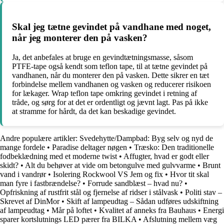
Skal jeg tætne gevindet på vandhane med noget,
når jeg monterer den på vasken?
Ja, det anbefales at bruge en gevindtætningsmasse, såsom
PTFE-tape også kendt som teflon tape, til at tætne gevindet på
vandhanen, når du monterer den på vasken. Dette sikrer en tæt
forbindelse mellem vandhanen og vasken og reducerer risikoen
for lækager. Wrap teflon tape omkring gevindet i retning af
tråde, og sørg for at det er ordentligt og jævnt lagt. Pas på ikke
at stramme for hårdt, da det kan beskadige gevindet.
Andre populære artikler:
Svedehytte/Dampbad: Byg selv og nyd de
mange fordele
•
Paradise deltager nøgen
•
Træsko: Den traditionelle
fodbeklædning med et moderne twist
•
Affugter, hvad er godt eller
skidt?
•
Alt du behøver at vide om betongulve med gulvvarme
•
Brunt
vand i vandrør
•
Isolering Rockwool VS Jem og fix
•
Hvor tit skal
man fyre i fastbrændelse?
•
Forrude sandblæst – hvad nu?
•
Opfriskning af rustfrit stål og fjernelse af ridser i stålvask
•
Politi stav –
Skrevet af DinMor
•
Skift af lampeudtag – Sådan udføres udskiftning
af lampeudtag
•
Mår på loftet
•
Kvalitet af anneks fra Bauhaus
•
Energi
sparer kortslutnings LED pærer fra BILKA
•
Afslutning mellem væg