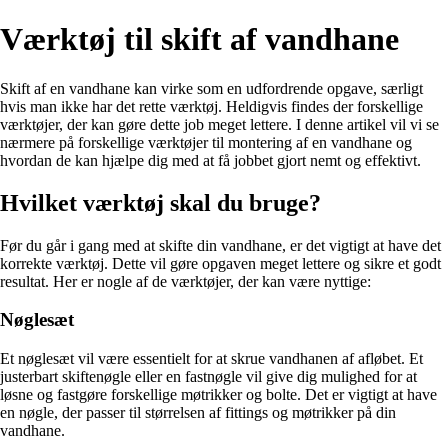
Værktøj til skift af vandhane
Skift af en vandhane kan virke som en udfordrende opgave, særligt
hvis man ikke har det rette værktøj. Heldigvis findes der forskellige
værktøjer, der kan gøre dette job meget lettere. I denne artikel vil vi se
nærmere på forskellige værktøjer til montering af en vandhane og
hvordan de kan hjælpe dig med at få jobbet gjort nemt og effektivt.
Hvilket værktøj skal du bruge?
Før du går i gang med at skifte din vandhane, er det vigtigt at have det
korrekte værktøj. Dette vil gøre opgaven meget lettere og sikre et godt
resultat. Her er nogle af de værktøjer, der kan være nyttige:
Nøglesæt
Et nøglesæt vil være essentielt for at skrue vandhanen af afløbet. Et
justerbart skiftenøgle eller en fastnøgle vil give dig mulighed for at
løsne og fastgøre forskellige møtrikker og bolte. Det er vigtigt at have
en nøgle, der passer til størrelsen af fittings og møtrikker på din
vandhane.