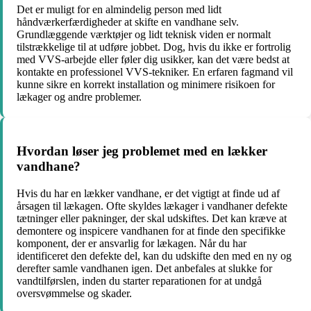
Det er muligt for en almindelig person med lidt
håndværkerfærdigheder at skifte en vandhane selv.
Grundlæggende værktøjer og lidt teknisk viden er normalt
tilstrækkelige til at udføre jobbet. Dog, hvis du ikke er fortrolig
med VVS-arbejde eller føler dig usikker, kan det være bedst at
kontakte en professionel VVS-tekniker. En erfaren fagmand vil
kunne sikre en korrekt installation og minimere risikoen for
lækager og andre problemer.
Hvordan løser jeg problemet med en lækker
vandhane?
Hvis du har en lækker vandhane, er det vigtigt at finde ud af
årsagen til lækagen. Ofte skyldes lækager i vandhaner defekte
tætninger eller pakninger, der skal udskiftes. Det kan kræve at
demontere og inspicere vandhanen for at finde den specifikke
komponent, der er ansvarlig for lækagen. Når du har
identificeret den defekte del, kan du udskifte den med en ny og
derefter samle vandhanen igen. Det anbefales at slukke for
vandtilførslen, inden du starter reparationen for at undgå
oversvømmelse og skader.