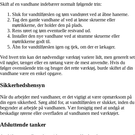
Skift af en vandhane indebærer normalt følgende trin:
Sluk for vandtilførslen og tøm vandrøret ved at åbne hanerne.
Tag den gamle vandhane af ved at løsne skruerne eller
møtrikkerne, der holder den på plads.
Rens røret og tøm eventuelle restvand ud.
Installer den nye vandhane ved at stramme skruerne eller
møtrikkerne godt til.
Åbn for vandtilførslen igen og tjek, om der er lækager.
Ved hvert trin kan det nødvendige værktøj variere lidt, men generelt set
vil nøgler, tænger eller en rørtang være de mest anvendte. Hvis du
følger ovenstående trin og bruger det rette værktøj, burde skiftet af din
vandhane være en enkel opgave.
Sikkerhedshensyn
Når du arbejder med vandhaner, er det vigtigt at være opmærksom på
din egen sikkerhed. Sørg altid for, at vandtilførslen er slukket, inden du
begynder at arbejde på vandhanen. Vær forsigtig med at undgå at
beskadige rørene eller overfladen af vandhanen med værktøjet.
Afsluttende tanker