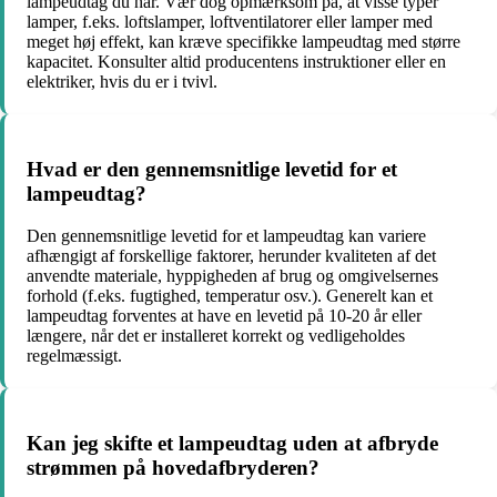
lampeudtag du har. Vær dog opmærksom på, at visse typer
lamper, f.eks. loftslamper, loftventilatorer eller lamper med
meget høj effekt, kan kræve specifikke lampeudtag med større
kapacitet. Konsulter altid producentens instruktioner eller en
elektriker, hvis du er i tvivl.
Hvad er den gennemsnitlige levetid for et
lampeudtag?
Den gennemsnitlige levetid for et lampeudtag kan variere
afhængigt af forskellige faktorer, herunder kvaliteten af det
anvendte materiale, hyppigheden af brug og omgivelsernes
forhold (f.eks. fugtighed, temperatur osv.). Generelt kan et
lampeudtag forventes at have en levetid på 10-20 år eller
længere, når det er installeret korrekt og vedligeholdes
regelmæssigt.
Kan jeg skifte et lampeudtag uden at afbryde
strømmen på hovedafbryderen?