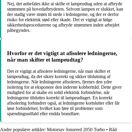
Nej, det anbefales ikke at skifte et lampeudtag uden at afbryde
strømmen på hovedafbryderen. Selvom lampen er slukket, kan
der stadig være strøm til stede i ledningerne, og der er derfor
risiko for elektrisk stød eller skade. Det er vigtigt at følge
sikkerhedsprocedurerne og afbryde strømmen inden arbejdet
påbegyndes.
Hvorfor er det vigtigt at afisolere ledningerne,
når man skifter et lampeudtag?
Det er vigtigt at afisolere ledningerne, når man skifter et
lampeudtag, da det sikrer korrekt og sikker tilslutning af
ledningerne. Når ledningerne afisoleres, fjernes den ydre
isolering for at eksponere den inderste kobbertråd. Dette giver
mulighed for at skabe en solid elektrisk forbindelse, når
ledningerne tilsluttes korrekt til lampeudtaget. En korrekt
afisolering forhindrer også, at ledningerne kortslutter eller får
løse forbindelser, hvilket kan føre til problemer som
spændingsudfald eller endda brandfare.
Andre populære artikler:
Motorsav Jonsered 2050 Turbo
•
Råd