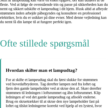
Skift af lampeudtag kan være en enkel opgave, der kan udføres af de
fleste. Ved at følge de ovenstående trin og passe på sikkerheden kan du
nemt og sikkert udskifte et lampeudtag i dit hjem. Husk altid at afbryde
strømmen inden arbejde påbegyndes og konsultere en professionel
elektriker, hvis du er usikker på dine evner. Med denne vejledning kan
du nemt få din lampe til at fungere perfekt igen.
Ofte stillede spørgsmål
Hvordan skifter man et lampudtag?
For at skifte et lampeudtag skal du først slukke for strømmen
ved hovedafbryderen. Tag derefter lampen ned fra loftet og
fjern den gamle lampeholder ved at skrue den af. Skær derefter
strømmen til ledningen i loftsrummet og åbn loftsrummet. Klip
ledningen af ved det gamle lampeudtag og afisolér enderne.
Brug en skruetrækker til at skrue den nye lampeholder fast på
loftet og tilslut ledningerne korrekt ved hjælp af en lystest, hvor