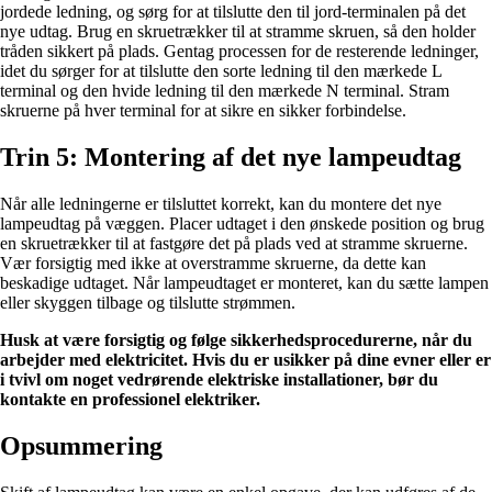
jordede ledning, og sørg for at tilslutte den til jord-terminalen på det
nye udtag. Brug en skruetrækker til at stramme skruen, så den holder
tråden sikkert på plads. Gentag processen for de resterende ledninger,
idet du sørger for at tilslutte den sorte ledning til den mærkede L
terminal og den hvide ledning til den mærkede N terminal. Stram
skruerne på hver terminal for at sikre en sikker forbindelse.
Trin 5: Montering af det nye lampeudtag
Når alle ledningerne er tilsluttet korrekt, kan du montere det nye
lampeudtag på væggen. Placer udtaget i den ønskede position og brug
en skruetrækker til at fastgøre det på plads ved at stramme skruerne.
Vær forsigtig med ikke at overstramme skruerne, da dette kan
beskadige udtaget. Når lampeudtaget er monteret, kan du sætte lampen
eller skyggen tilbage og tilslutte strømmen.
Husk at være forsigtig og følge sikkerhedsprocedurerne, når du
arbejder med elektricitet. Hvis du er usikker på dine evner eller er
i tvivl om noget vedrørende elektriske installationer, bør du
kontakte en professionel elektriker.
Opsummering