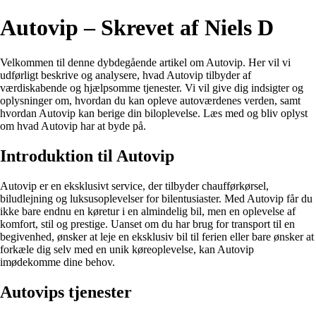
Autovip – Skrevet af Niels D
Velkommen til denne dybdegående artikel om Autovip. Her vil vi
udførligt beskrive og analysere, hvad Autovip tilbyder af
værdiskabende og hjælpsomme tjenester. Vi vil give dig indsigter og
oplysninger om, hvordan du kan opleve autoværdenes verden, samt
hvordan Autovip kan berige din biloplevelse. Læs med og bliv oplyst
om hvad Autovip har at byde på.
Introduktion til Autovip
Autovip er en eksklusivt service, der tilbyder chaufførkørsel,
biludlejning og luksusoplevelser for bilentusiaster. Med Autovip får du
ikke bare endnu en køretur i en almindelig bil, men en oplevelse af
komfort, stil og prestige. Uanset om du har brug for transport til en
begivenhed, ønsker at leje en eksklusiv bil til ferien eller bare ønsker at
forkæle dig selv med en unik køreoplevelse, kan Autovip
imødekomme dine behov.
Autovips tjenester