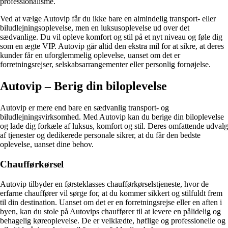
professionalisme.
Ved at vælge Autovip får du ikke bare en almindelig transport- eller
biludlejningsoplevelse, men en luksusoplevelse ud over det
sædvanlige. Du vil opleve komfort og stil på et nyt niveau og føle dig
som en ægte VIP. Autovip går altid den ekstra mil for at sikre, at deres
kunder får en uforglemmelig oplevelse, uanset om det er
forretningsrejser, selskabsarrangementer eller personlig fornøjelse.
Autovip – Berig din biloplevelse
Autovip er mere end bare en sædvanlig transport- og
biludlejningsvirksomhed. Med Autovip kan du berige din biloplevelse
og lade dig forkæle af luksus, komfort og stil. Deres omfattende udvalg
af tjenester og dedikerede personale sikrer, at du får den bedste
oplevelse, uanset dine behov.
Chaufførkørsel
Autovip tilbyder en førsteklasses chaufførkørselstjeneste, hvor de
erfarne chauffører vil sørge for, at du kommer sikkert og stilfuldt frem
til din destination. Uanset om det er en forretningsrejse eller en aften i
byen, kan du stole på Autovips chauffører til at levere en pålidelig og
behagelig køreoplevelse. De er velklædte, høflige og professionelle og