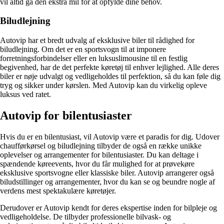
vil altid gå den ekstra mil for at opfylde dine behov.
Biludlejning
Autovip har et bredt udvalg af eksklusive biler til rådighed for
biludlejning. Om det er en sportsvogn til at imponere
forretningsforbindelser eller en luksuslimousine til en festlig
begivenhed, har de det perfekte køretøj til enhver lejlighed. Alle deres
biler er nøje udvalgt og vedligeholdes til perfektion, så du kan føle dig
tryg og sikker under kørslen. Med Autovip kan du virkelig opleve
luksus ved ratet.
Autovip for bilentusiaster
Hvis du er en bilentusiast, vil Autovip være et paradis for dig. Udover
chaufførkørsel og biludlejning tilbyder de også en række unikke
oplevelser og arrangementer for bilentusiaster. Du kan deltage i
spændende køreevents, hvor du får mulighed for at prøvekøre
eksklusive sportsvogne eller klassiske biler. Autovip arrangerer også
biludstillinger og arrangementer, hvor du kan se og beundre nogle af
verdens mest spektakulære køretøjer.
Derudover er Autovip kendt for deres ekspertise inden for bilpleje og
vedligeholdelse. De tilbyder professionelle bilvask- og