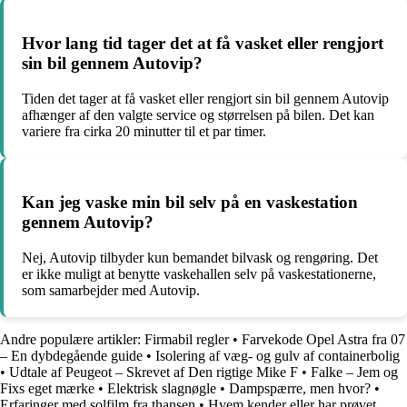
Hvor lang tid tager det at få vasket eller rengjort
sin bil gennem Autovip?
Tiden det tager at få vasket eller rengjort sin bil gennem Autovip
afhænger af den valgte service og størrelsen på bilen. Det kan
variere fra cirka 20 minutter til et par timer.
Kan jeg vaske min bil selv på en vaskestation
gennem Autovip?
Nej, Autovip tilbyder kun bemandet bilvask og rengøring. Det
er ikke muligt at benytte vaskehallen selv på vaskestationerne,
som samarbejder med Autovip.
Andre populære artikler:
Firmabil regler
•
Farvekode Opel Astra fra 07
– En dybdegående guide
•
Isolering af væg- og gulv af containerbolig
•
Udtale af Peugeot – Skrevet af Den rigtige Mike F
•
Falke – Jem og
Fixs eget mærke
•
Elektrisk slagnøgle
•
Dampspærre, men hvor?
•
Erfaringer med solfilm fra thansen
•
Hvem kender eller har prøvet