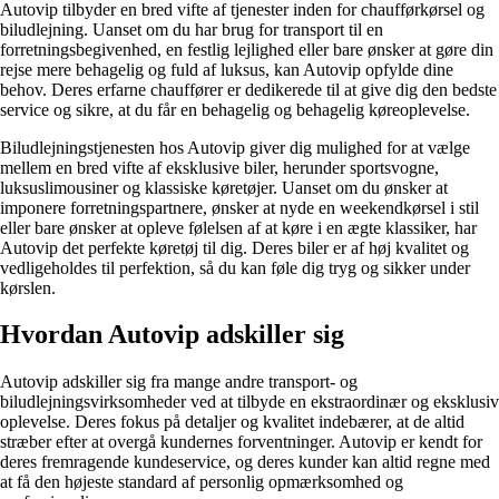
Autovip tilbyder en bred vifte af tjenester inden for chaufførkørsel og
biludlejning. Uanset om du har brug for transport til en
forretningsbegivenhed, en festlig lejlighed eller bare ønsker at gøre din
rejse mere behagelig og fuld af luksus, kan Autovip opfylde dine
behov. Deres erfarne chauffører er dedikerede til at give dig den bedste
service og sikre, at du får en behagelig og behagelig køreoplevelse.
Biludlejningstjenesten hos Autovip giver dig mulighed for at vælge
mellem en bred vifte af eksklusive biler, herunder sportsvogne,
luksuslimousiner og klassiske køretøjer. Uanset om du ønsker at
imponere forretningspartnere, ønsker at nyde en weekendkørsel i stil
eller bare ønsker at opleve følelsen af at køre i en ægte klassiker, har
Autovip det perfekte køretøj til dig. Deres biler er af høj kvalitet og
vedligeholdes til perfektion, så du kan føle dig tryg og sikker under
kørslen.
Hvordan Autovip adskiller sig
Autovip adskiller sig fra mange andre transport- og
biludlejningsvirksomheder ved at tilbyde en ekstraordinær og eksklusiv
oplevelse. Deres fokus på detaljer og kvalitet indebærer, at de altid
stræber efter at overgå kundernes forventninger. Autovip er kendt for
deres fremragende kundeservice, og deres kunder kan altid regne med
at få den højeste standard af personlig opmærksomhed og