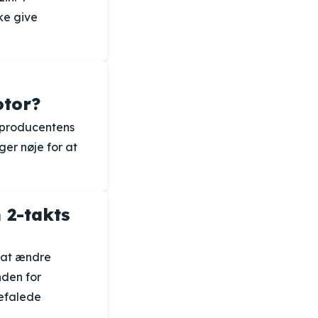
kke give
otor?
 producentens
ger nøje for at
n 2-takts
 at ændre
nden for
efalede