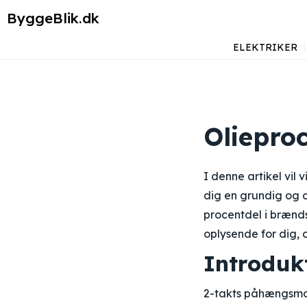
ByggeBlik.dk
ELEKTRIKER
Oliepro
I denne artikel vil
dig en grundig og d
procentdel i brænds
oplysende for dig, 
Introduk
2-takts påhængsmot