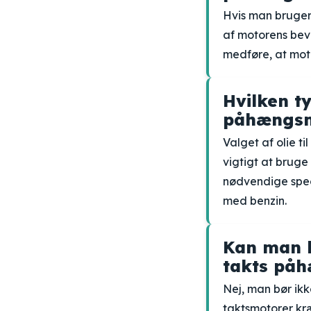
Hvis man bruger 
af motorens bev
medføre, at mot
Hvilken ty
påhængs
Valget af olie t
vigtigt at bruge 
nødvendige speci
med benzin.
Kan man b
takts på
Nej, man bør ikk
taktsmotorer kræ