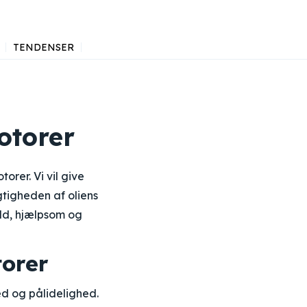
TENDENSER
otorer
rer. Vi vil give
gtigheden af oliens
uld, hjælpsom og
torer
d og pålidelighed.