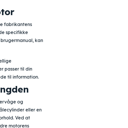
tor
ge fabrikantens
de specifikke
en brugermanual, kan
ellige
 passer til din
e til information.
ængden
overvåge og
lecylinder eller en
forhold. Ved at
ndre motorens