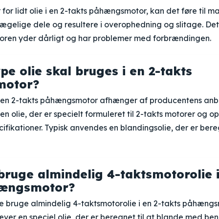
for lidt olie i en 2-takts påhængsmotor, kan det føre til 
ægelige dele og resultere i overophedning og slitage. De
oren yder dårligt og har problemer med forbrændingen.
pe olie skal bruges i en 2-takts
motor?
il en 2-takts påhængsmotor afhænger af producentens anbe
en olie, der er specielt formuleret til 2-takts motorer og o
fikationer. Typisk anvendes en blandingsolie, der er bereg
ruge almindelig 4-taktsmotorolie i
hængsmotor?
e bruge almindelig 4-taktsmotorolie i en 2-takts påhængs
ver en speciel olie, der er beregnet til at blande med benz