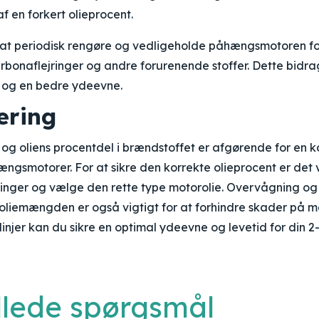
f en forkert olieprocent.
t at periodisk rengøre og vedligeholde påhængsmotoren fo
bonaflejringer og andre forurenende stoffer. Dette bidrag
n og en bedre ydeevne.
ring
og oliens procentdel i brændstoffet er afgørende for en ko
hængsmotorer. For at sikre den korrekte olieprocent er det v
ninger og vælge den rette type motorolie. Overvågning o
oliemængden er også vigtigt for at forhindre skader på m
linjer kan du sikre en optimal ydeevne og levetid for din 2
illede spørgsmål