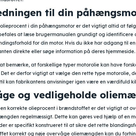
ledningen til din påhængsmo
t olieprocent i din påhængsmotor er det vigtigt altid at føl
befales at læse brugermanualen grundigt og identificere 
andingsforhold for din motor. Hvis du ikke har adgang til 
nten direkte eller søge information på deres hjemmeside.
 at bemærke, at forskellige typer motorolie kan have forsk
et er derfor vigtigt at vælge den rette type motorolie, der
l kan fabrikantens anvisninger igen være en værdifuld kild
åge og vedligeholde oliem
en korrekte olieprocent i brændstoffet er det vigtigt at 
ængden regelmæssigt. Dette kan gøres ved hjælp af en må
r er specifikt konstrueret til at sikre det rette blandings
fet korrekt og nøje overvåge oliemængden kan du forhi