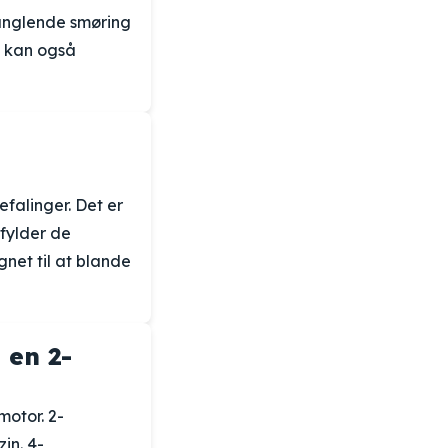
manglende smøring
t kan også
falinger. Det er
pfylder de
net til at blande
 en 2-
motor. 2-
in. 4-