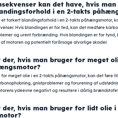
nsekvenser kan det have, hvis man
landingsforhold i en 2-takts påhæ
 et forkert blandingsforhold i en 2-takts påhængsmotor, 
venser. Hvis blandingen er for fed, kan det medføre karb
emer og urent forbrænding. Hvis blandingen er for tynd, 
af motoren og potentielt forårsage alvorlige skader.
 der, hvis man bruger for meget oli
hængsmotor?
for meget olie i en 2-takts påhængsmotor, kan det føre ti
arbonophobning, gnistproblemer og forurening af udstødni
orens ydeevne negativt og resultere i dårlig brændstofeff
der, hvis man bruger for lidt olie i
motor?