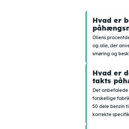
Hvad er b
påhængs
Oliens procentde
og olie, der anv
smøring og besky
Hvad er d
takts på
Det anbefalede 
forskellige fabr
50 dele benzin t
korrekte specifik