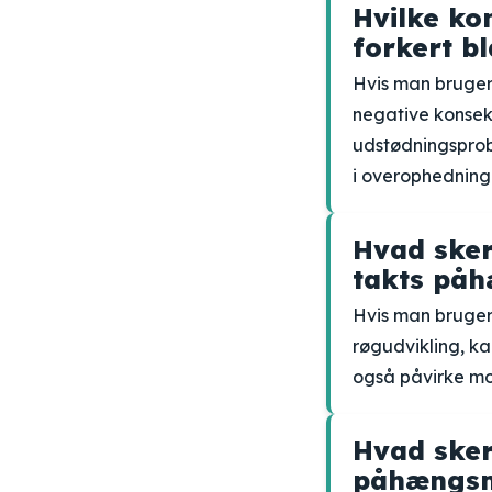
Hvilke ko
forkert b
Hvis man bruger
negative konsek
udstødningsprobl
i overophedning 
Hvad sker
takts på
Hvis man bruger 
røgudvikling, k
også påvirke mot
Hvad sker 
påhængs