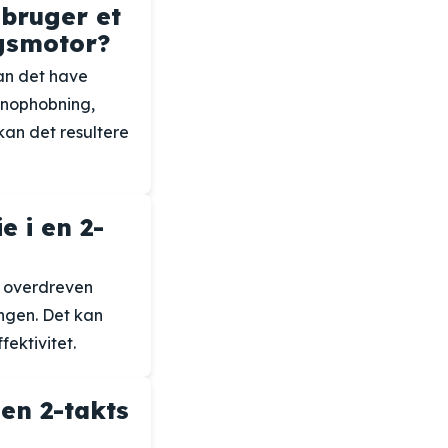
 bruger et
ngsmotor?
kan det have
onophobning,
kan det resultere
e i en 2-
l overdreven
ngen. Det kan
ektivitet.
 en 2-takts