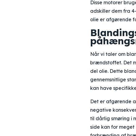
Disse motorer bruge
adskiller dem fra 4
olie er afgørende f
Blandings
påhængs
Når vi taler om blan
brændstoffet. Det m
del olie. Dette bl
gennemsnitlige stan
kan have specifikke
Det er afgørende at
negative konsekvens
til dårlig smøring 
side kan for meget 
forbrænding af bræ