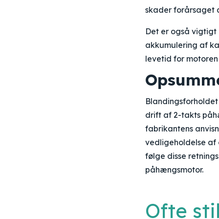
skader forårsaget a
Det er også vigtig
akkumulering af kar
levetid for motore
Opsumme
Blandingsforholdet 
drift af 2-takts på
fabrikantens anvis
vedligeholdelse af 
følge disse retnings
påhængsmotor.
Ofte st