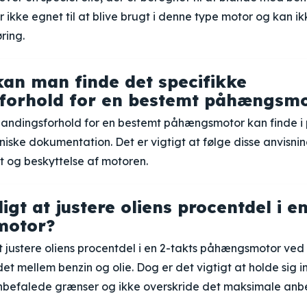
r ikke egnet til at blive brugt i denne type motor og kan i
ring.
an man finde det specifikke
forhold for en bestemt påhængsm
blandingsforhold for en bestemt påhængsmotor kan finde i
niske dokumentation. Det er vigtigt at følge disse anvisnin
ft og beskyttelse af motoren.
igt at justere oliens procentdel i e
motor?
 justere oliens procentdel i en 2-takts påhængsmotor ved
et mellem benzin og olie. Dog er det vigtigt at holde sig i
befalede grænser og ikke overskride det maksimale anb