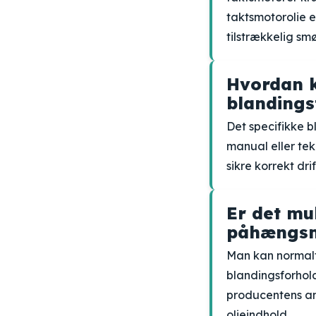
taktsmotorolie e
tilstrækkelig smø
Hvordan k
blandings
Det specifikke 
manual eller tek
sikre korrekt dri
Er det mul
påhængs
Man kan normalt
blandingsforhold
producentens an
olieindhold.