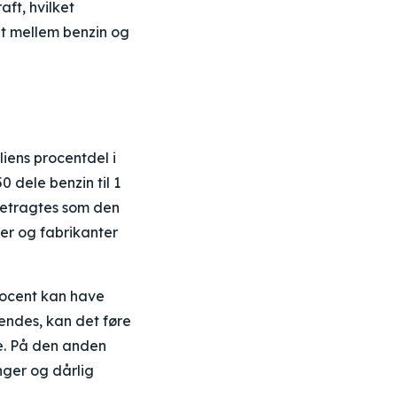
ft, hvilket
et mellem benzin og
liens procentdel i
 dele benzin til 1
betragtes som den
er og fabrikanter
rocent kan have
vendes, kan det føre
le. På den anden
nger og dårlig