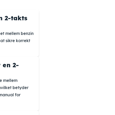
n 2-takts
det mellem benzin
at sikre korrekt
 en 2-
re mellem
hvilket betyder
 manual for