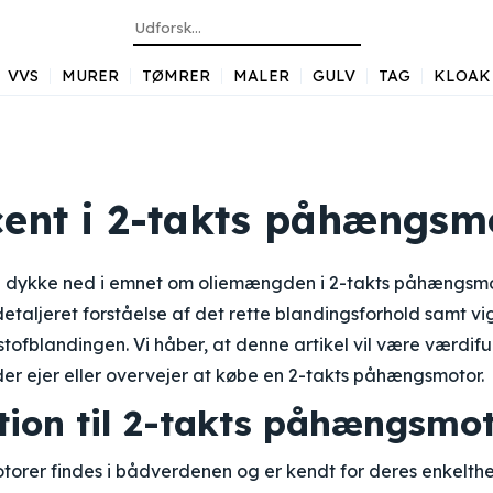
VVS
MURER
TØMRER
MALER
GULV
TAG
KLOAK
cent i 2-takts påhængsm
 vi dykke ned i emnet om oliemængden i 2-takts påhængsmoto
etaljeret forståelse af det rette blandingsforhold samt vi
tofblandingen. Vi håber, at denne artikel vil være værdif
der ejer eller overvejer at købe en 2-takts påhængsmotor.
tion til 2-takts påhængsmo
orer findes i bådverdenen og er kendt for deres enkelthe