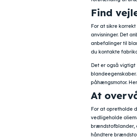
Find vej
For at sikre korrek
anvisninger. Det an
anbefalinger til bl
du kontakte fabrika
Det er også vigtigt
blandeegenskaber. D
påhængsmotor. Herti
At overv
For at opretholde d
vedligeholde oliem
brændstofblander, de
håndtere brændstof