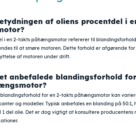
etydningen af oliens procentdel i e
motor?
l i en 2-takts påhængsmotor refererer til blandingsforhol
endes til at smøre motoren. Dette forhold er afgørende for 
ttelse af motoren under drift.
et anbefalede blandingsforhold for
hængsmotor?
blandingsforhold for en 2-takts påhængsmotor kan varie
ikanter og modeller. Typisk anbefales en blanding på 50:1, 
il 1 del olie. Det er dog vigtigt at konsultere producentens
ationer.