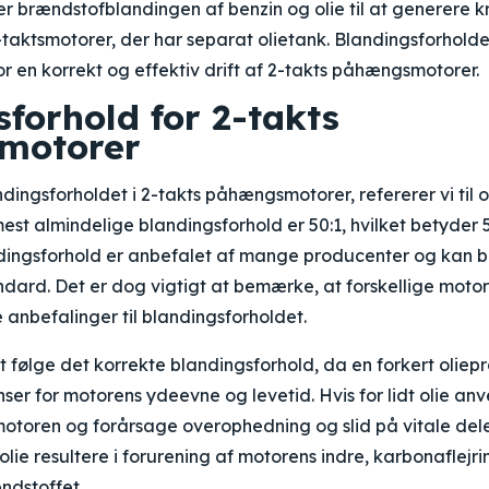
r brændstofblandingen af benzin og olie til at generere kra
-taktsmotorer, der har separat olietank. Blandingsforhold
or en korrekt og effektiv drift af 2-takts påhængsmotorer.
forhold for 2-takts
motorer
dingsforholdet i 2-takts påhængsmotorer, refererer vi til o
est almindelige blandingsforhold er 50:1, hvilket betyder 50
andingsforhold er anbefalet af mange producenter og kan 
dard. Det er dog vigtigt at bemærke, at forskellige motor
 anbefalinger til blandingsforholdet.
 følge det korrekte blandingsforhold, da en forkert oliep
er for motorens ydeevne og levetid. Hvis for lidt olie an
i motoren og forårsage overophedning og slid på vitale de
olie resultere i forurening af motorens indre, karbonaflejri
ndstoffet.