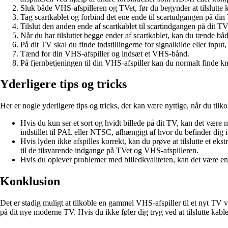
Sluk både VHS-afspilleren og TVet, før du begynder at tilslutte 
Tag scartkablet og forbind det ene ende til scartudgangen på din
Tilslut den anden ende af scartkablet til scartindgangen på dit TV
Når du har tilsluttet begge ender af scartkablet, kan du tænde b
På dit TV skal du finde indstillingerne for signalkilde eller inp
Tænd for din VHS-afspiller og indsæt et VHS-bånd.
På fjernbetjeningen til din VHS-afspiller kan du normalt finde kn
Yderligere tips og tricks
Her er nogle yderligere tips og tricks, der kan være nyttige, når du tilko
Hvis du kun ser et sort og hvidt billede på dit TV, kan det være n
indstillet til PAL eller NTSC, afhængigt af hvor du befinder dig 
Hvis lyden ikke afspilles korrekt, kan du prøve at tilslutte et e
til de tilsvarende indgange på TVet og VHS-afspilleren.
Hvis du oplever problemer med billedkvaliteten, kan det være en go
Konklusion
Det er stadig muligt at tilkoble en gammel VHS-afspiller til et nyt TV v
på dit nye moderne TV. Hvis du ikke føler dig tryg ved at tilslutte kab