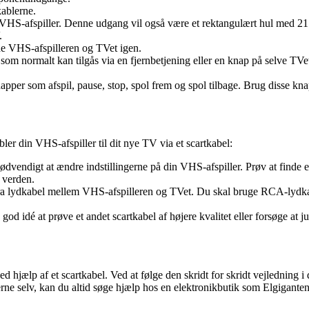
kablerne.
 VHS-afspiller. Denne udgang vil også være et rektangulært hul med 21 
.
åde VHS-afspilleren og TVet igen.
ut, som normalt kan tilgås via en fjernbetjening eller en knap på selve T
apper som afspil, pause, stop, spol frem og spol tilbage. Brug disse kna
bler din VHS-afspiller til dit nye TV via et scartkabel:
ødvendigt at ændre indstillingerne på din VHS-afspiller. Prøv at finde en 
i verden.
kstra lydkabel mellem VHS-afspilleren og TVet. Du skal bruge RCA-lydkabl
d idé at prøve et andet scartkabel af højere kvalitet eller forsøge at jus
ed hjælp af et scartkabel. Ved at følge den skridt for skridt vejledning 
lerne selv, kan du altid søge hjælp hos en elektronikbutik som Elgigant