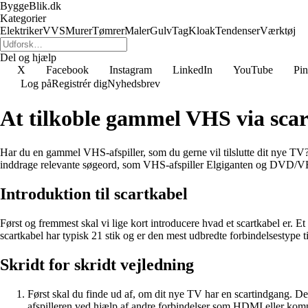
ByggeBlik.dk
Kategorier
Elektriker
VVS
Murer
Tømrer
Maler
Gulv
Tag
Kloak
Tendenser
Værktøj
Del og hjælp
X
Facebook
Instagram
LinkedIn
YouTube
Pin
Log på
Registrér dig
Nyhedsbrev
At tilkoble gammel VHS via scar
Har du en gammel VHS-afspiller, som du gerne vil tilslutte dit nye TV? I
inddrage relevante søgeord, som VHS-afspiller Elgiganten og DVD/VHS-
Introduktion til scartkabel
Først og fremmest skal vi lige kort introducere hvad et scartkabel er. Et
scartkabel har typisk 21 stik og er den mest udbredte forbindelsestype 
Skridt for skridt vejledning
Først skal du finde ud af, om dit nye TV har en scartindgang. De
afspilleren ved hjælp af andre forbindelser som HDMI eller ko