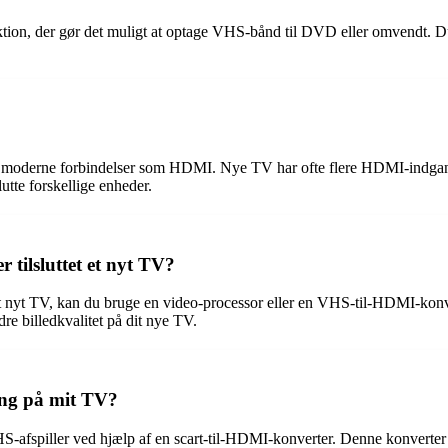
on, der gør det muligt at optage VHS-bånd til DVD eller omvendt. Du
 mere moderne forbindelser som HDMI. Nye TV har ofte flere HDMI-indga
lutte forskellige enheder.
 tilsluttet et nyt TV?
et et nyt TV, kan du bruge en video-processor eller en VHS-til-HDMI-kon
re billedkvalitet på dit nye TV.
gang på mit TV?
HS-afspiller ved hjælp af en scart-til-HDMI-konverter. Denne konverter