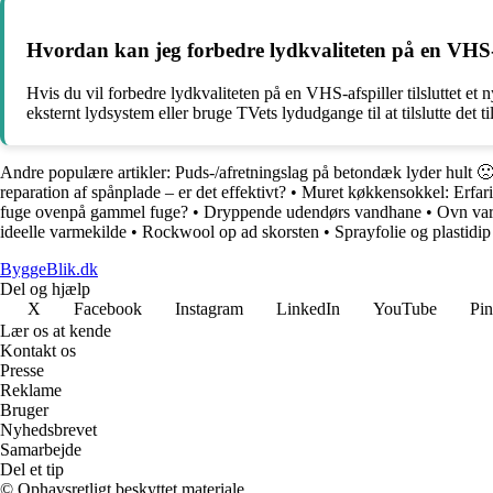
Hvordan kan jeg forbedre lydkvaliteten på en VHS-af
Hvis du vil forbedre lydkvaliteten på en VHS-afspiller tilsluttet et
eksternt lydsystem eller bruge TVets lydudgange til at tilslutte de
Andre populære artikler:
Puds-/afretningslag på betondæk lyder hult 
reparation af spånplade – er det effektivt?
•
Muret køkkensokkel: Erfarin
fuge ovenpå gammel fuge?
•
Dryppende udendørs vandhane
•
Ovn var
ideelle varmekilde
•
Rockwool op ad skorsten
•
Sprayfolie og plastidip
ByggeBlik.dk
Del og hjælp
X
Facebook
Instagram
LinkedIn
YouTube
Pin
Lær os at kende
Kontakt os
Presse
Reklame
Bruger
Nyhedsbrevet
Samarbejde
Del et tip
© Ophavsretligt beskyttet materiale.