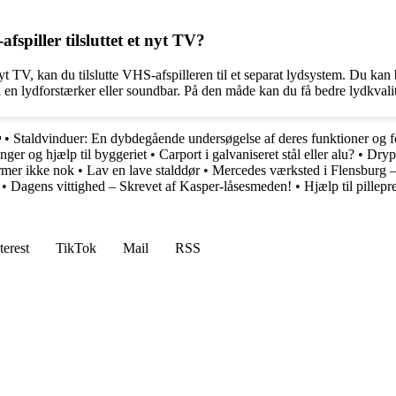
spiller tilsluttet et nyt TV?
 nyt TV, kan du tilslutte VHS-afspilleren til et separat lydsystem. Du k
t til en lydforstærker eller soundbar. På den måde kan du få bedre lydkv

•
Staldvinduer: En dybdegående undersøgelse af deres funktioner og f
ger og hjælp til byggeriet
•
Carport i galvaniseret stål eller alu?
•
Dryp
mer ikke nok
•
Lav en lave stalddør
•
Mercedes værksted i Flensburg –
•
Dagens vittighed – Skrevet af Kasper-låsesmeden!
•
Hjælp til pillepr
terest
TikTok
Mail
RSS