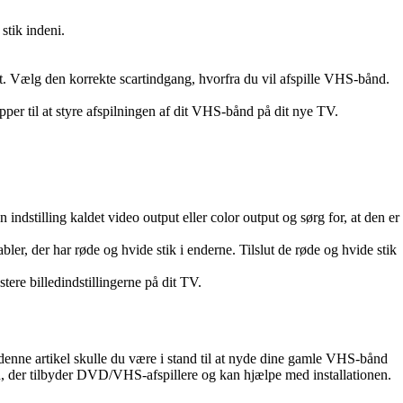
stik indeni.
Vet. Vælg den korrekte scartindgang, hvorfra du vil afspille VHS-bånd.
pper til at styre afspilningen af dit VHS-bånd på dit nye TV.
indstilling kaldet video output eller color output og sørg for, at den er
er, der har røde og hvide stik i enderne. Tilslut de røde og hvide stik
tere billedindstillingerne på dit TV.
i denne artikel skulle du være i stand til at nyde dine gamle VHS-bånd
en, der tilbyder DVD/VHS-afspillere og kan hjælpe med installationen.