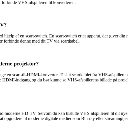
at forbinde VHS-afspilleren til konverteren.
TV?
ved hjælp af en scart-switch. En scart-switch er et apparat, der giver di
fter forbinde denne med dit TV via scartkabel.
oderne projektor?
ruge en scart-til-HDMI-konverter. Tilslut scartkablet fra VHS-afspilleren 
kte HDMI-indgang og du bør kunne se VHS-afspillerens billede på proje
d moderne HD-TV. Selvom du kan tilslutte VHS-afspilleren til dit nye 
t opgradere til moderne digitale medier som Blu-ray eller streamingtjen