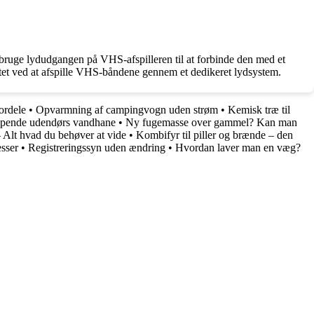
an bruge lydudgangen på VHS-afspilleren til at forbinde den med et
alitet ved at afspille VHS-båndene gennem et dedikeret lydsystem.
ordele
•
Opvarmning af campingvogn uden strøm
•
Kemisk træ til
pende udendørs vandhane
•
Ny fugemasse over gammel? Kan man
 Alt hvad du behøver at vide
•
Kombifyr til piller og brænde – den
esser
•
Registreringssyn uden ændring
•
Hvordan laver man en væg?