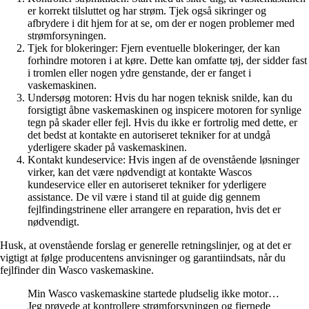
er korrekt tilsluttet og har strøm. Tjek også sikringer og
afbrydere i dit hjem for at se, om der er nogen problemer med
strømforsyningen.
Tjek for blokeringer: Fjern eventuelle blokeringer, der kan
forhindre motoren i at køre. Dette kan omfatte tøj, der sidder fast
i tromlen eller nogen ydre genstande, der er fanget i
vaskemaskinen.
Undersøg motoren: Hvis du har nogen teknisk snilde, kan du
forsigtigt åbne vaskemaskinen og inspicere motoren for synlige
tegn på skader eller fejl. Hvis du ikke er fortrolig med dette, er
det bedst at kontakte en autoriseret tekniker for at undgå
yderligere skader på vaskemaskinen.
Kontakt kundeservice: Hvis ingen af de ovenstående løsninger
virker, kan det være nødvendigt at kontakte Wascos
kundeservice eller en autoriseret tekniker for yderligere
assistance. De vil være i stand til at guide dig gennem
fejlfindingstrinene eller arrangere en reparation, hvis det er
nødvendigt.
Husk, at ovenstående forslag er generelle retningslinjer, og at det er
vigtigt at følge producentens anvisninger og garantiindsats, når du
fejlfinder din Wasco vaskemaskine.
Min Wasco vaskemaskine startede pludselig ikke motor…
Jeg prøvede at kontrollere strømforsyningen og fjernede