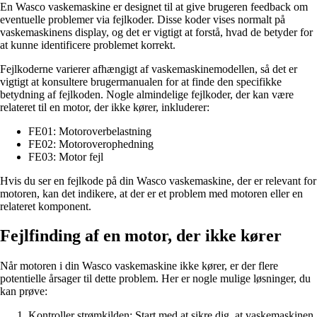
En Wasco vaskemaskine er designet til at give brugeren feedback om
eventuelle problemer via fejlkoder. Disse koder vises normalt på
vaskemaskinens display, og det er vigtigt at forstå, hvad de betyder for
at kunne identificere problemet korrekt.
Fejlkoderne varierer afhængigt af vaskemaskinemodellen, så det er
vigtigt at konsultere brugermanualen for at finde den specifikke
betydning af fejlkoden. Nogle almindelige fejlkoder, der kan være
relateret til en motor, der ikke kører, inkluderer:
FE01: Motoroverbelastning
FE02: Motoroverophedning
FE03: Motor fejl
Hvis du ser en fejlkode på din Wasco vaskemaskine, der er relevant for
motoren, kan det indikere, at der er et problem med motoren eller en
relateret komponent.
Fejlfinding af en motor, der ikke kører
Når motoren i din Wasco vaskemaskine ikke kører, er der flere
potentielle årsager til dette problem. Her er nogle mulige løsninger, du
kan prøve:
Kontroller strømkilden: Start med at sikre dig, at vaskemaskinen