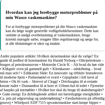
Hvordan kan jeg forebygge motorproblemer på
min Wasco vaskemaskine?
For at forebygge motorproblemer på din Wasco vaskemaskine
kan du følge nogle generelle vedligeholdelsesrutiner. Dette kan
omfatte at undgå overbelastning af vaskemaskinen, bruge
korrekt mængde sæbe, rengøre filtre regelmæssigt og sørge for,
at alle tilslutninger er sikre og intakte.
Andre populære artikler:
Hvilken skruemaskine skal du vælge? En
guide til jordbor til boremaskine fra Harald Nyborg
•
Olie/petroleum –
brugen af petroleumsovne
•
Motorolie Circle K – Alt hvad du bør vide
•
Klikgulv oven på gammelt gulv
•
Klemkasser – udskiftning – hvad
må man selv?
•
Edilkamin Slide: En innovativ og effektiv brændeovn
til moderne hjem
•
Pudsemørtel er svært
•
Gipsplader i loft lavet af
beton
•
Ok fri vask – Skrevet af Clegg!
•
Drivhusglas til at erstatte
knuste ruder
•
Diamantbor til at bore et 110mm hul til toilet
•
Fjernelse
af harpiks på træmøbler
•
Hvilket bor skal du bruge til skabshængsler?
•
Grøn energi: En dybdegående artikel om bæredygtige energikilder
•
Ca. pris på udgravning og understøbning?
•
Færdselsloven på offentlig
grusvej
•
Whirlpool ADP 7515 opvaskemaskine start-lampe bipper
•