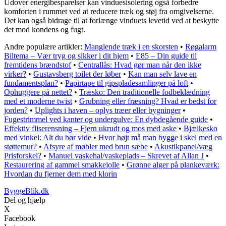
Udover energibesparelser kan vinduesisolering også forbedre
komforten i rummet ved at reducere træk og støj fra omgivelserne.
Det kan også bidrage til at forlænge vinduets levetid ved at beskytte
det mod kondens og fugt.
Andre populære artikler:
Manglende træk i en skorsten
•
Røgalarm
Biltema – Vær tryg og sikker i dit hjem
•
E85 – Din guide til
fremtidens brændstof
•
Centrallås: Hvad gør man når den ikke
virker?
•
Gustavsberg toilet der løber
•
Kan man selv lave en
fundamentsplan?
•
Papirtape til gipspladesamlinger på loft
•
Ophuggere på nettet?
•
Træsko: Den traditionelle fodbeklædning
med et moderne twist
•
Grubning eller fræsning? Hvad er bedst for
jorden?
•
Uplights i haven – oplys træer eller bygninger
•
Fugestrimmel ved kanter og undergulve: En dybdegående guide
•
Effektiv fliserensning – Fjern ukrudt og mos med aske
•
Bjælkesko
med vinkel: Alt du bør vide
•
Hvor højt må man bygge i skel med en
støttemur?
•
Afsyre af møbler med brun sæbe
•
Akustikpanel/væg
Prisforskel?
•
Manuel vaskehal/vaskeplads – Skrevet af Allan J
•
Restaurering af gammel smakkejolle
•
Grønne alger på plankeværk:
Hvordan du fjerner dem med klorin
ByggeBlik.dk
Del og hjælp
X
Facebook