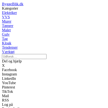
ByggeBlik.dk
Kategorier
Elektriker
VVS
Murer
Tømrer
Maler
Gulv
Tag
Kloak
Tendenser
Værktøj
Del og hjælp
X
Facebook
Instagram
LinkedIn
YouTube
Pinterest
TikTok
Mail
RSS
Log på