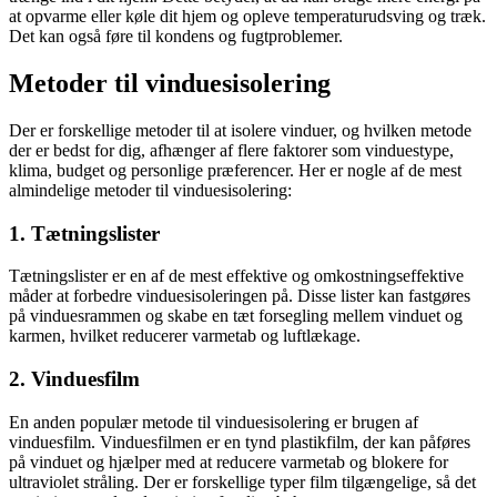
at opvarme eller køle dit hjem og opleve temperaturudsving og træk.
Det kan også føre til kondens og fugtproblemer.
Metoder til vinduesisolering
Der er forskellige metoder til at isolere vinduer, og hvilken metode
der er bedst for dig, afhænger af flere faktorer som vinduestype,
klima, budget og personlige præferencer. Her er nogle af de mest
almindelige metoder til vinduesisolering:
1. Tætningslister
Tætningslister er en af de mest effektive og omkostningseffektive
måder at forbedre vinduesisoleringen på. Disse lister kan fastgøres
på vinduesrammen og skabe en tæt forsegling mellem vinduet og
karmen, hvilket reducerer varmetab og luftlækage.
2. Vinduesfilm
En anden populær metode til vinduesisolering er brugen af
vinduesfilm. Vinduesfilmen er en tynd plastikfilm, der kan påføres
på vinduet og hjælper med at reducere varmetab og blokere for
ultraviolet stråling. Der er forskellige typer film tilgængelige, så det