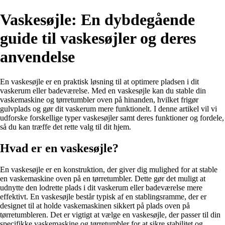
Vaskesøjle: En dybdegående
guide til vaskesøjler og deres
anvendelse
En vaskesøjle er en praktisk løsning til at optimere pladsen i dit
vaskerum eller badeværelse. Med en vaskesøjle kan du stable din
vaskemaskine og tørretumbler oven på hinanden, hvilket frigør
gulvplads og gør dit vaskerum mere funktionelt. I denne artikel vil vi
udforske forskellige typer vaskesøjler samt deres funktioner og fordele,
så du kan træffe det rette valg til dit hjem.
Hvad er en vaskesøjle?
En vaskesøjle er en konstruktion, der giver dig mulighed for at stable
en vaskemaskine oven på en tørretumbler. Dette gør det muligt at
udnytte den lodrette plads i dit vaskerum eller badeværelse mere
effektivt. En vaskesøjle består typisk af en stablingsramme, der er
designet til at holde vaskemaskinen sikkert på plads oven på
tørretumbleren. Det er vigtigt at vælge en vaskesøjle, der passer til din
specifikke vaskemaskine og tørretumbler for at sikre stabilitet og