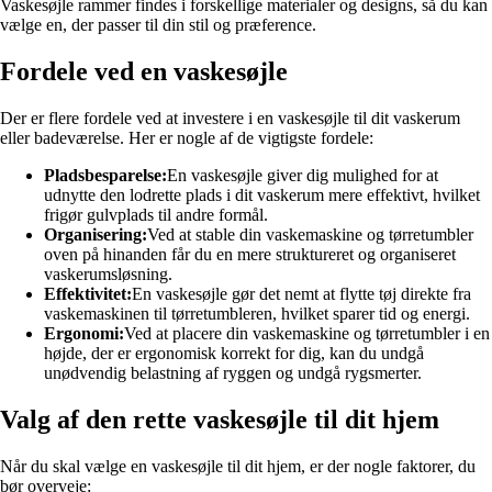
Vaskesøjle rammer findes i forskellige materialer og designs, så du kan
vælge en, der passer til din stil og præference.
Fordele ved en vaskesøjle
Der er flere fordele ved at investere i en vaskesøjle til dit vaskerum
eller badeværelse. Her er nogle af de vigtigste fordele:
Pladsbesparelse:
En vaskesøjle giver dig mulighed for at
udnytte den lodrette plads i dit vaskerum mere effektivt, hvilket
frigør gulvplads til andre formål.
Organisering:
Ved at stable din vaskemaskine og tørretumbler
oven på hinanden får du en mere struktureret og organiseret
vaskerumsløsning.
Effektivitet:
En vaskesøjle gør det nemt at flytte tøj direkte fra
vaskemaskinen til tørretumbleren, hvilket sparer tid og energi.
Ergonomi:
Ved at placere din vaskemaskine og tørretumbler i en
højde, der er ergonomisk korrekt for dig, kan du undgå
unødvendig belastning af ryggen og undgå rygsmerter.
Valg af den rette vaskesøjle til dit hjem
Når du skal vælge en vaskesøjle til dit hjem, er der nogle faktorer, du
bør overveje: