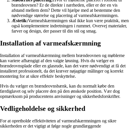
brændeovnen? Er de direkte i nærheden, eller er der en vis
afstand mellem dem? Dette vil hjælpe med at bestemme den
nødvendige størrelse og placering af varmeafskærmningen.
Æstetik:
Varmeafskærmningen skal ikke kun være praktisk, men
også komplementere indretningen i rummet. Overvej materialer,
farver og design, der passer til din stil og smag.
Installation af varmeafskærmning
Installation af varmeafskærmning mellem brændeovnen og møblerne
kan variere afhængigt af den valgte løsning. Hvis du vælger en
brændeovnsplade eller en glasrude, kan det være nødvendigt at få det
installeret professionelt, da det kræver nøjagtige målinger og korrekt
montering for at sikre effektiv beskyttelse.
Hvis du vælger en brændeovnsbænk, kan du normalt købe den
færdiglavet og selv placere den på den ønskede position. Vær dog
opmærksom på producentens anvisninger og sikkerhedsforskrifter.
Vedligeholdelse og sikkerhed
For at opretholde effektiviteten af varmeafskærmningen og sikre
sikkerheden er det vigtigt at følge nogle grundlæggende