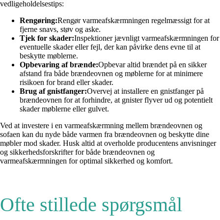
vedligeholdelsestips:
Rengøring:
Rengør varmeafskærmningen regelmæssigt for at
fjerne snavs, støv og aske.
Tjek for skader:
Inspektioner jævnligt varmeafskærmningen for
eventuelle skader eller fejl, der kan påvirke dens evne til at
beskytte møblerne.
Opbevaring af brænde:
Opbevar altid brændet på en sikker
afstand fra både brændeovnen og møblerne for at minimere
risikoen for brand eller skader.
Brug af gnistfanger:
Overvej at installere en gnistfanger på
brændeovnen for at forhindre, at gnister flyver ud og potentielt
skader møblerne eller gulvet.
Ved at investere i en varmeafskærmning mellem brændeovnen og
sofaen kan du nyde både varmen fra brændeovnen og beskytte dine
møbler mod skader. Husk altid at overholde producentens anvisninger
og sikkerhedsforskrifter for både brændeovnen og
varmeafskærmningen for optimal sikkerhed og komfort.
Ofte stillede spørgsmål