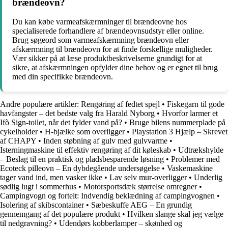
brændeovn?
Du kan købe varmeafskærmninger til brændeovne hos
specialiserede forhandlere af brændeovnsudstyr eller online.
Brug søgeord som varmeafskærmning brændeovn eller
afskærmning til brændeovn for at finde forskellige muligheder.
Vær sikker på at læse produktbeskrivelserne grundigt for at
sikre, at afskærmningen opfylder dine behov og er egnet til brug
med din specifikke brændeovn.
Andre populære artikler:
Rengøring af fedtet spejl
•
Fiskegarn til gode
havfangster – det bedste valg fra Harald Nyborg
•
Hvorfor larmer et
Ifò Sign-toilet, når det fylder vand på?
•
Bruge bilens nummerplade på
cykelholder
•
H-bjælke som overligger
•
Playstation 3 Hjælp – Skrevet
af CHAPY
•
Inden støbning af gulv med gulvvarme
•
Isterningmaskine til effektiv rengøring af dit køleskab
•
Udtrækshylde
– Beslag til en praktisk og pladsbesparende løsning
•
Problemer med
Ecoteck pilleovn – En dybdegående undersøgelse
•
Vaskemaskine
tager vand ind, men vasker ikke
•
Lav selv mur-overligger
•
Underlig
sødlig lugt i sommerhus
•
Motorsportsdæk størrelse omregner
•
Campingvogn og fortelt: Indvendig beklædning af campingvognen
•
Isolering af skibscontainer
•
Sæbeskuffe AEG – En grundig
gennemgang af det populære produkt
•
Hvilken slange skal jeg vælge
til nedgravning?
•
Udendørs kobberlamper – skønhed og