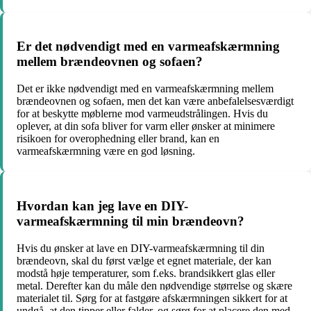
Er det nødvendigt med en varmeafskærmning
mellem brændeovnen og sofaen?
Det er ikke nødvendigt med en varmeafskærmning mellem
brændeovnen og sofaen, men det kan være anbefalelsesværdigt
for at beskytte møblerne mod varmeudstrålingen. Hvis du
oplever, at din sofa bliver for varm eller ønsker at minimere
risikoen for overophedning eller brand, kan en
varmeafskærmning være en god løsning.
Hvordan kan jeg lave en DIY-
varmeafskærmning til min brændeovn?
Hvis du ønsker at lave en DIY-varmeafskærmning til din
brændeovn, skal du først vælge et egnet materiale, der kan
modstå høje temperaturer, som f.eks. brandsikkert glas eller
metal. Derefter kan du måle den nødvendige størrelse og skære
materialet til. Sørg for at fastgøre afskærmningen sikkert for at
undgå, at den tipper eller falder, og sørg for at placere den med