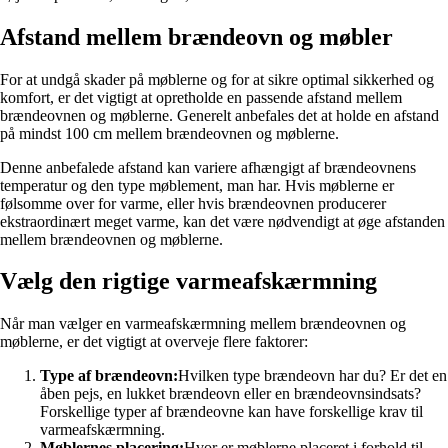
Afstand mellem brændeovn og møbler
For at undgå skader på møblerne og for at sikre optimal sikkerhed og
komfort, er det vigtigt at opretholde en passende afstand mellem
brændeovnen og møblerne. Generelt anbefales det at holde en afstand
på mindst 100 cm mellem brændeovnen og møblerne.
Denne anbefalede afstand kan variere afhængigt af brændeovnens
temperatur og den type møblement, man har. Hvis møblerne er
følsomme over for varme, eller hvis brændeovnen producerer
ekstraordinært meget varme, kan det være nødvendigt at øge afstanden
mellem brændeovnen og møblerne.
Vælg den rigtige varmeafskærmning
Når man vælger en varmeafskærmning mellem brændeovnen og
møblerne, er det vigtigt at overveje flere faktorer:
Type af brændeovn:
Hvilken type brændeovn har du? Er det en
åben pejs, en lukket brændeovn eller en brændeovnsindsats?
Forskellige typer af brændeovne kan have forskellige krav til
varmeafskærmning.
Møblernes placering:
Hvor er møblerne placeret i forhold til