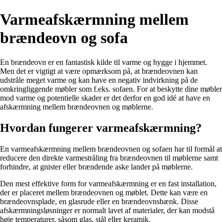
Varmeafskærmning mellem
brændeovn og sofa
En brændeovn er en fantastisk kilde til varme og hygge i hjemmet.
Men det er vigtigt at være opmærksom på, at brændeovnen kan
udstråle meget varme og kan have en negativ indvirkning på de
omkringliggende møbler som f.eks. sofaen. For at beskytte dine møbler
mod varme og potentielle skader er det derfor en god idé at have en
afskærmning mellem brændeovnen og møblerne.
Hvordan fungerer varmeafskærmning?
En varmeafskærmning mellem brændeovnen og sofaen har til formål at
reducere den direkte varmestråling fra brændeovnen til møblerne samt
forhindre, at gnister eller brændende aske lander på møblerne.
Den mest effektive form for varmeafskærmning er en fast installation,
der er placeret mellem brændeovnen og møblet. Dette kan være en
brændeovnsplade, en glasrude eller en brændeovnsbænk. Disse
afskærmningsløsninger er normalt lavet af materialer, der kan modstå
høje temperaturer, såsom glas, stål eller keramik.