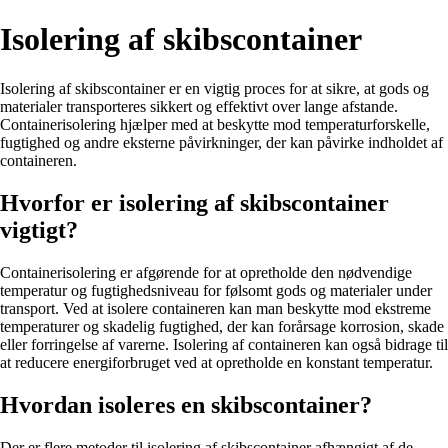
Isolering af skibscontainer
Isolering af skibscontainer er en vigtig proces for at sikre, at gods og
materialer transporteres sikkert og effektivt over lange afstande.
Containerisolering hjælper med at beskytte mod temperaturforskelle,
fugtighed og andre eksterne påvirkninger, der kan påvirke indholdet af
containeren.
Hvorfor er isolering af skibscontainer
vigtigt?
Containerisolering er afgørende for at opretholde den nødvendige
temperatur og fugtighedsniveau for følsomt gods og materialer under
transport. Ved at isolere containeren kan man beskytte mod ekstreme
temperaturer og skadelig fugtighed, der kan forårsage korrosion, skade
eller forringelse af varerne. Isolering af containeren kan også bidrage til
at reducere energiforbruget ved at opretholde en konstant temperatur.
Hvordan isoleres en skibscontainer?
Der er flere metoder til isolering af skibscontainer afhængigt af de