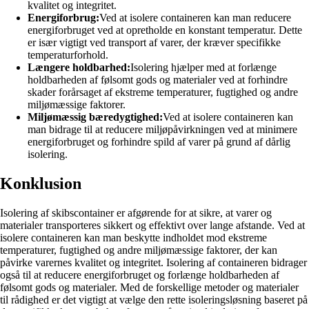
kvalitet og integritet.
Energiforbrug:
Ved at isolere containeren kan man reducere
energiforbruget ved at opretholde en konstant temperatur. Dette
er især vigtigt ved transport af varer, der kræver specifikke
temperaturforhold.
Længere holdbarhed:
Isolering hjælper med at forlænge
holdbarheden af følsomt gods og materialer ved at forhindre
skader forårsaget af ekstreme temperaturer, fugtighed og andre
miljømæssige faktorer.
Miljømæssig bæredygtighed:
Ved at isolere containeren kan
man bidrage til at reducere miljøpåvirkningen ved at minimere
energiforbruget og forhindre spild af varer på grund af dårlig
isolering.
Konklusion
Isolering af skibscontainer er afgørende for at sikre, at varer og
materialer transporteres sikkert og effektivt over lange afstande. Ved at
isolere containeren kan man beskytte indholdet mod ekstreme
temperaturer, fugtighed og andre miljømæssige faktorer, der kan
påvirke varernes kvalitet og integritet. Isolering af containeren bidrager
også til at reducere energiforbruget og forlænge holdbarheden af
følsomt gods og materialer. Med de forskellige metoder og materialer
til rådighed er det vigtigt at vælge den rette isoleringsløsning baseret på