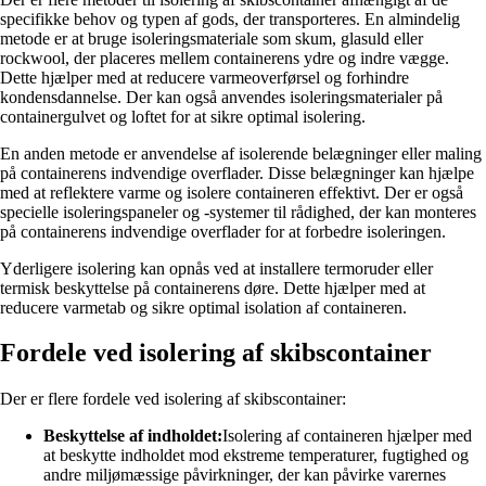
specifikke behov og typen af gods, der transporteres. En almindelig
metode er at bruge isoleringsmateriale som skum, glasuld eller
rockwool, der placeres mellem containerens ydre og indre vægge.
Dette hjælper med at reducere varmeoverførsel og forhindre
kondensdannelse. Der kan også anvendes isoleringsmaterialer på
containergulvet og loftet for at sikre optimal isolering.
En anden metode er anvendelse af isolerende belægninger eller maling
på containerens indvendige overflader. Disse belægninger kan hjælpe
med at reflektere varme og isolere containeren effektivt. Der er også
specielle isoleringspaneler og -systemer til rådighed, der kan monteres
på containerens indvendige overflader for at forbedre isoleringen.
Yderligere isolering kan opnås ved at installere termoruder eller
termisk beskyttelse på containerens døre. Dette hjælper med at
reducere varmetab og sikre optimal isolation af containeren.
Fordele ved isolering af skibscontainer
Der er flere fordele ved isolering af skibscontainer:
Beskyttelse af indholdet:
Isolering af containeren hjælper med
at beskytte indholdet mod ekstreme temperaturer, fugtighed og
andre miljømæssige påvirkninger, der kan påvirke varernes