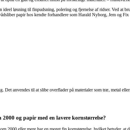
deel løsning til finpudsning, polering og fjernelse af ridser. Ved at br
vådsliber papir hos kendte forhandlere som Harald Nyborg, Jem og Fix o
ing. Det anvendes til at slibe overflader på materialer som træ, metal elle
n 2000 og papir med en lavere kornstørrelse?
rn 2000 eller mere har en meget fin kornstørrelse, hvilket betyder, at det