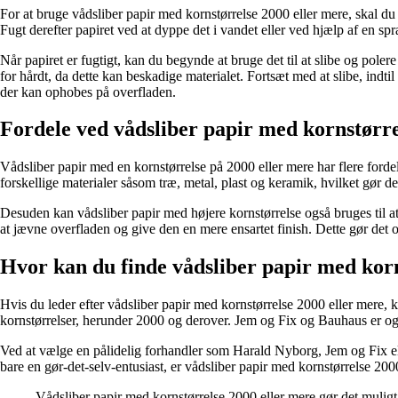
For at bruge vådsliber papir med kornstørrelse 2000 eller mere, skal du 
Fugt derefter papiret ved at dyppe det i vandet eller ved hjælp af en spr
Når papiret er fugtigt, kan du begynde at bruge det til at slibe og pol
for hårdt, da dette kan beskadige materialet. Fortsæt med at slibe, indt
der kan ophobes på overfladen.
Fordele ved vådsliber papir med kornstørre
Vådsliber papir med en kornstørrelse på 2000 eller mere har flere fordel
forskellige materialer såsom træ, metal, plast og keramik, hvilket gør det
Desuden kan vådsliber papir med højere kornstørrelse også bruges til at 
at jævne overfladen og give den en mere ensartet finish. Dette gør det o
Hvor kan du finde vådsliber papir med korn
Hvis du leder efter vådsliber papir med kornstørrelse 2000 eller mere, k
kornstørrelser, herunder 2000 og derover. Jem og Fix og Bauhaus er også
Ved at vælge en pålidelig forhandler som Harald Nyborg, Jem og Fix elle
bare en gør-det-selv-entusiast, er vådsliber papir med kornstørrelse 2000
Vådsliber papir med kornstørrelse 2000 eller mere gør det muligt 