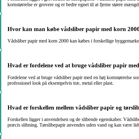
kornstørrelse er grovere og er bedre egnet til at fjerne større mængd
Hvor kan man købe vådsliber papir med korn 200
Vådsliber papir med korn 2000 kan købes i forskellige byggemarke
Hvad er fordelene ved at bruge vådsliber papir med
Fordelene ved at bruge vådsliber papir med en høj kornstørrelse som 
professionel look på eksempelvis træ, metal eller plast.
Hvad er forskellen mellem vådsliber papir og tørsli
Forskellen ligger i anvendelsen og de slibende egenskaber. Vådsli
præcis slibning. Tørslibepapir anvendes uden vand og kan være lidt 