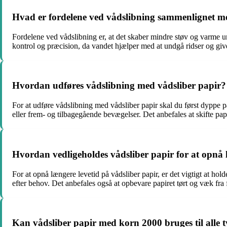
Hvad er fordelene ved vådslibning sammenlignet me
Fordelene ved vådslibning er, at det skaber mindre støv og varme u
kontrol og præcision, da vandet hjælper med at undgå ridser og giv
Hvordan udføres vådslibning med vådsliber papir?
For at udføre vådslibning med vådsliber papir skal du først dyppe p
eller frem- og tilbagegående bevægelser. Det anbefales at skifte pap
Hvordan vedligeholdes vådsliber papir for at opnå 
For at opnå længere levetid på vådsliber papir, er det vigtigt at hol
efter behov. Det anbefales også at opbevare papiret tørt og væk fra f
Kan vådsliber papir med korn 2000 bruges til alle t