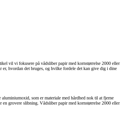
tikel vil vi fokusere på vådsliber papir med kornstørrelse 2000 eller
er, hvordan det bruges, og hvilke fordele det kan give dig i dine
ler aluminiumoxid, som er materiale med hårdhed nok til at fjerne
der en grovere slibning. Vådsliber papir med kornstørrelse 2000 eller