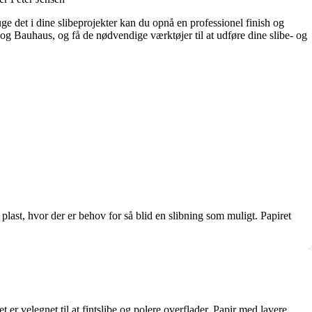
uge det i dine slibeprojekter kan du opnå en professionel finish og
g Bauhaus, og få de nødvendige værktøjer til at udføre dine slibe- og
r plast, hvor der er behov for så blid en slibning som muligt. Papiret
 er velegnet til at fintslibe og polere overflader. Papir med lavere