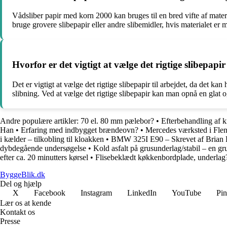
Vådsliber papir med korn 2000 kan bruges til en bred vifte af materi
bruge grovere slibepapir eller andre slibemidler, hvis materialet er m
Hvorfor er det vigtigt at vælge det rigtige slibepapir
Det er vigtigt at vælge det rigtige slibepapir til arbejdet, da det kan
slibning. Ved at vælge det rigtige slibepapir kan man opnå en glat 
Andre populære artikler:
70 el. 80 mm pælebor?
•
Efterbehandling af k
Han
•
Erfaring med indbygget brændeovn?
•
Mercedes værksted i Flen
i kælder – tilkobling til kloakken
•
BMW 325I E90 – Skrevet af Brian
dybdegående undersøgelse
•
Kold asfalt på grusunderlag/stabil – en 
efter ca. 20 minutters kørsel
•
Flisebeklædt køkkenbordplade, underlag
ByggeBlik.dk
Del og hjælp
X
Facebook
Instagram
LinkedIn
YouTube
Pin
Lær os at kende
Kontakt os
Presse