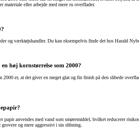
er materiale eller arbejde med mere ru overflader.
0?
der og værktøjshandler. Du kan eksempelvis finde det hos Harald Nybo
 en høj kornstørrelse som 2000?
2000 er, at det giver en meget glat og fin finish på den slibede overflad
bepapir?
ber papir anvendes med vand som smøremiddel, hvilket reducerer risiko
grovere og mere aggressivt i sin slibning.