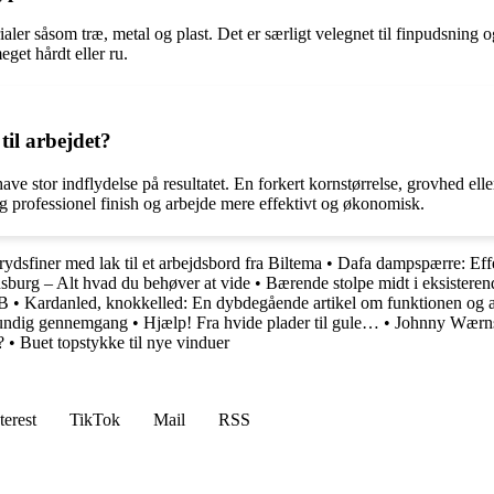
aler såsom træ, metal og plast. Det er særligt velegnet til finpudsning 
eget hårdt eller ru.
 til arbejdet?
 have stor indflydelse på resultatet. En forkert kornstørrelse, grovhed elle
og professionel finish og arbejde mere effektivt og økonomisk.
rydsfiner med lak til et arbejdsbord fra Biltema
•
Dafa dampspærre: Effe
sburg – Alt hvad du behøver at vide
•
Bærende stolpe midt i eksisteren
 B
•
Kardanled, knokkelled: En dybdegående artikel om funktionen og 
grundig gennemgang
•
Hjælp! Fra hvide plader til gule…
•
Johnny Wærns
?
•
Buet topstykke til nye vinduer
terest
TikTok
Mail
RSS