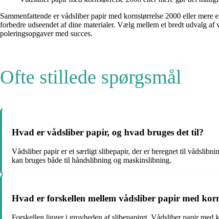
Sammenfattende er vådsliber papir med kornstørrelse 2000 eller mere en i
forbedre udseendet af dine materialer. Vælg mellem et bredt udvalg af 
poleringsopgaver med succes.
Ofte stillede spørgsmål
Hvad er vådsliber papir, og hvad bruges det til?
Vådsliber papir er et særligt slibepapir, der er beregnet til vådslibn
kan bruges både til håndslibning og maskinslibning.
Hvad er forskellen mellem vådsliber papir med kor
Forskellen ligger i grovheden af slibepapiret. Vådsliber papir med ko