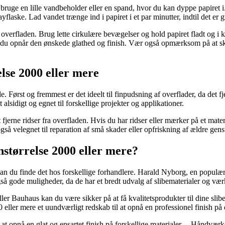
bruge en lille vandbeholder eller en spand, hvor du kan dyppe papiret i. 
ayflaske. Lad vandet trænge ind i papiret i et par minutter, indtil det e
ere overfladen. Brug lette cirkulære bevægelser og hold papiret fladt o
il du opnår den ønskede glathed og finish. Vær også opmærksom på at skyl
lse 2000 eller mere
e. Først og fremmest er det ideelt til finpudsning af overflader, da det 
 alsidigt og egnet til forskellige projekter og applikationer.
fjerne ridser fra overfladen. Hvis du har ridser eller mærker på et mate
gså velegnet til reparation af små skader eller opfriskning af ældre gens
størrelse 2000 eller mere?
an du finde det hos forskellige forhandlere. Harald Nyborg, en populær D
 gode muligheder, da de har et bredt udvalg af slibematerialer og værkt
r Bauhaus kan du være sikker på at få kvalitetsprodukter til dine slibe
 eller mere et uundværligt redskab til at opnå en professionel finish på 
at opnå en glat og ensartet finish på forskellige materialer. – Håndværk