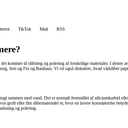
terest
TikTok
Mail
RSS
 mere?
 det kommer til slibning og polering af forskellige materialer. I denne ar
g, Jem og Fix og Bauhaus. Vi vil også diskutere, hvad vådsliber papir 
ve brugt sammen med vand. Det er normalt fremstillet af siliciumkarbid el
or groft eller fint slibematerialet er, hvor en lavere kornstørrelse bety
npudsning og polering.