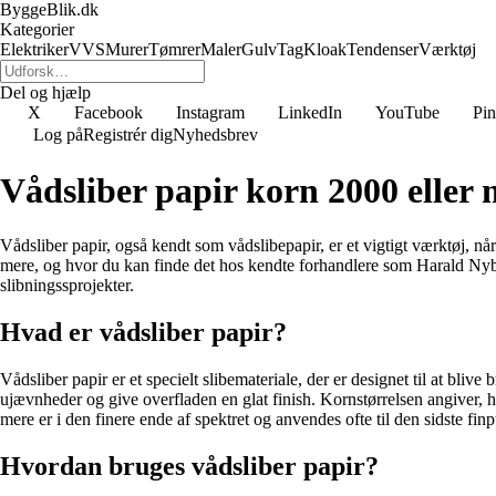
ByggeBlik.dk
Kategorier
Elektriker
VVS
Murer
Tømrer
Maler
Gulv
Tag
Kloak
Tendenser
Værktøj
Del og hjælp
X
Facebook
Instagram
LinkedIn
YouTube
Pin
Log på
Registrér dig
Nyhedsbrev
Vådsliber papir korn 2000 eller
Vådsliber papir, også kendt som vådslibepapir, er et vigtigt værktøj, når
mere, og hvor du kan finde det hos kendte forhandlere som Harald Nybor
slibningssprojekter.
Hvad er vådsliber papir?
Vådsliber papir er et specielt slibemateriale, der er designet til at bli
ujævnheder og give overfladen en glat finish. Kornstørrelsen angiver, hv
mere er i den finere ende af spektret og anvendes ofte til den sidste fi
Hvordan bruges vådsliber papir?