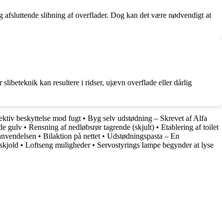
og afsluttende slibning af overflader. Dog kan det være nødvendigt at
r slibeteknik kan resultere i ridser, ujævn overflade eller dårlig
ktiv beskyttelse mod fugt
•
Byg selv udstødning – Skrevet af Alfa
de gulv
•
Rensning af nedløbsrør tagrende (skjult)
•
Etablering af toilet
anvendelsen
•
Bilaktion på nettet
•
Udstødningspasta – En
kjold
•
Loftseng muligheder
•
Servostyrings lampe begynder at lyse