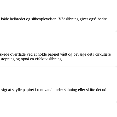
 både helbredet og slibeoplevelsen. Vådslibning giver også bedre
nskede overflade ved at holde papiret vådt og bevæge det i cirkulære
lstopning og opnå en effektiv slibning.
igt at skylle papiret i rent vand under slibning eller skifte det ud