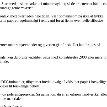
Start med at skære arkene i mindre stykker, så de er lettere at håndtere.
r grundigt gennemvædet.
g i kontakt med overfladen hele tiden. Vær opmærksom på ikke at trykke
le papiret regelmæssigt i rent vand for at fjerne eventuelle slibestøv,
fjerner mindre ujævnheder og giver en glat finish. Det kan bruges på
riale, kan du bruge vådsliber papir med kornstørrelse 2000 eller mere til
tande.
IY-forhandler, tilbyder et bredt udvalg af vådsliber papir i forskellige
øjer til forskellige behov.
- og poleringsprojekter. Så uanset om du er en erfaren håndværker eller
dine materialer.
er Peter Jensen