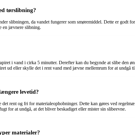
d tørslibning?
nder slibningen, da vandet fungerer som smøremiddel. Dette er godt for
e en jævnere slibning.
apiret i vand i cirka 5 minutter. Derefter kan du begynde at slibe den ø
iret ud eller skylle det i rent vand med jævne mellemrum for at undgå ti
længere levetid?
de det rent og fri for materialeophobninger. Dette kan gøres ved regelmæss
ugt for at undgå, at det bliver beskadiget eller mister sin slibeevne.
yper materialer?