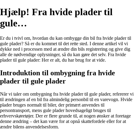
Hjælp! Fra hvide plader til
gule…
Er du i tvivl om, hvordan du kan ombygge din bil fra hvide plader til
gule plader? Så er du kommet til det rette sted. I denne artikel vil vi
dykke ned i processen med at ændre din bils registrering og give dig
alle de nødvendige oplysninger, så du kan gøre det selv. Fra hvide
plader til gule plader: Her er alt, du har brug for at vide.
Introduktion til ombygning fra hvide
plader til gule plader
Når vi taler om ombygning fra hvide plader til gule plader, refererer vi
til ændringen af en bil fra almindelig personbil til en varevogn. Hvide
plader bruges normalt til biler, der primært anvendes til
persontransport, mens gule plader hovedsageligt bruges til
erhvervskøretøjer. Der er flere grunde til, at nogen ønsker at foretage
denne ændring – det kan være for at opnå skattefordele eller for at
ændre bilens anvendelsesform.