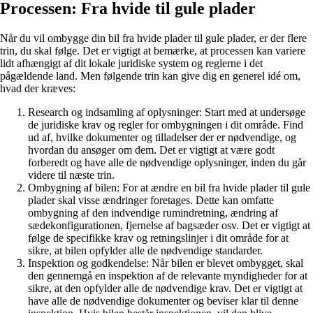
Processen: Fra hvide til gule plader
Når du vil ombygge din bil fra hvide plader til gule plader, er der flere
trin, du skal følge. Det er vigtigt at bemærke, at processen kan variere
lidt afhængigt af dit lokale juridiske system og reglerne i det
pågældende land. Men følgende trin kan give dig en generel idé om,
hvad der kræves:
Research og indsamling af oplysninger: Start med at undersøge
de juridiske krav og regler for ombygningen i dit område. Find
ud af, hvilke dokumenter og tilladelser der er nødvendige, og
hvordan du ansøger om dem. Det er vigtigt at være godt
forberedt og have alle de nødvendige oplysninger, inden du går
videre til næste trin.
Ombygning af bilen: For at ændre en bil fra hvide plader til gule
plader skal visse ændringer foretages. Dette kan omfatte
ombygning af den indvendige rumindretning, ændring af
sædekonfigurationen, fjernelse af bagsæder osv. Det er vigtigt at
følge de specifikke krav og retningslinjer i dit område for at
sikre, at bilen opfylder alle de nødvendige standarder.
Inspektion og godkendelse: Når bilen er blevet ombygget, skal
den gennemgå en inspektion af de relevante myndigheder for at
sikre, at den opfylder alle de nødvendige krav. Det er vigtigt at
have alle de nødvendige dokumenter og beviser klar til denne