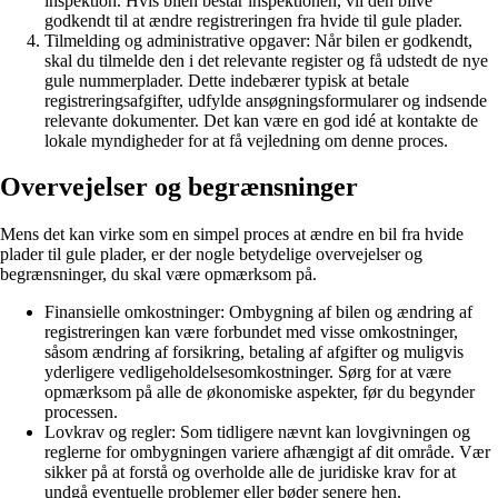
inspektion. Hvis bilen består inspektionen, vil den blive
godkendt til at ændre registreringen fra hvide til gule plader.
Tilmelding og administrative opgaver: Når bilen er godkendt,
skal du tilmelde den i det relevante register og få udstedt de nye
gule nummerplader. Dette indebærer typisk at betale
registreringsafgifter, udfylde ansøgningsformularer og indsende
relevante dokumenter. Det kan være en god idé at kontakte de
lokale myndigheder for at få vejledning om denne proces.
Overvejelser og begrænsninger
Mens det kan virke som en simpel proces at ændre en bil fra hvide
plader til gule plader, er der nogle betydelige overvejelser og
begrænsninger, du skal være opmærksom på.
Finansielle omkostninger: Ombygning af bilen og ændring af
registreringen kan være forbundet med visse omkostninger,
såsom ændring af forsikring, betaling af afgifter og muligvis
yderligere vedligeholdelsesomkostninger. Sørg for at være
opmærksom på alle de økonomiske aspekter, før du begynder
processen.
Lovkrav og regler: Som tidligere nævnt kan lovgivningen og
reglerne for ombygningen variere afhængigt af dit område. Vær
sikker på at forstå og overholde alle de juridiske krav for at
undgå eventuelle problemer eller bøder senere hen.