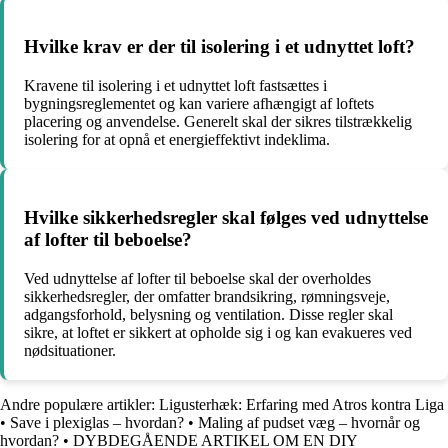
Hvilke krav er der til isolering i et udnyttet loft?
Kravene til isolering i et udnyttet loft fastsættes i
bygningsreglementet og kan variere afhængigt af loftets
placering og anvendelse. Generelt skal der sikres tilstrækkelig
isolering for at opnå et energieffektivt indeklima.
Hvilke sikkerhedsregler skal følges ved udnyttelse
af lofter til beboelse?
Ved udnyttelse af lofter til beboelse skal der overholdes
sikkerhedsregler, der omfatter brandsikring, rømningsveje,
adgangsforhold, belysning og ventilation. Disse regler skal
sikre, at loftet er sikkert at opholde sig i og kan evakueres ved
nødsituationer.
Andre populære artikler:
Ligusterhæk: Erfaring med Atros kontra Liga
•
Save i plexiglas – hvordan?
•
Maling af pudset væg – hvornår og
hvordan?
•
DYBDEGÅENDE ARTIKEL OM EN DIY