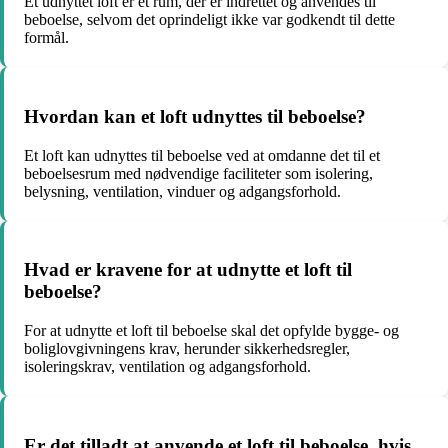
Et udnyttet loft er et rum, der er indrettet og anvendes til
beboelse, selvom det oprindeligt ikke var godkendt til dette
formål.
Hvordan kan et loft udnyttes til beboelse?
Et loft kan udnyttes til beboelse ved at omdanne det til et
beboelsesrum med nødvendige faciliteter som isolering,
belysning, ventilation, vinduer og adgangsforhold.
Hvad er kravene for at udnytte et loft til
beboelse?
For at udnytte et loft til beboelse skal det opfylde bygge- og
boliglovgivningens krav, herunder sikkerhedsregler,
isoleringskrav, ventilation og adgangsforhold.
Er det tilladt at anvende et loft til beboelse, hvis