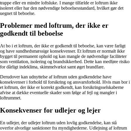
trappe eller en mindre loftsluke. I mange tilfælde er loftrum ikke
isoleret eller har den nødvendige beboelsesstandard, hvilket gør det
uegnet til beboelse.
Problemer med loftrum, der ikke er
godkendt til beboelse
At bo i et loftrum, der ikke er godkendt til beboelse, kan være farligt
og have sundhedsmæssige konsekvenser. Et loftrum er normalt ikke
bygget til permanent ophold og kan mangle de nødvendige faciliteter
som ventilation, isolering og brandsikkerhed. Dette kan medføre risiko
for dårligt indeklima, skimmelvækst samt øget brandfare.
Derudover kan udnyttelse af loftrum uden godkendelse have
konsekvenser i forhold til forsikring og ansvarsforhold. Hvis man bor i
et loftrum, der ikke er korrekt godkendt, kan forsikringsselskaberne
afvise at dække eventuelle skader som følge af fejl og mangler i
loftrummet.
Konsekvenser for udlejer og lejer
En udlejer, der udlejer loftrum uden lovlig godkendelse, kan stå
overfor alvorlige sanktioner fra myndighederne. Udlejning af loftrum