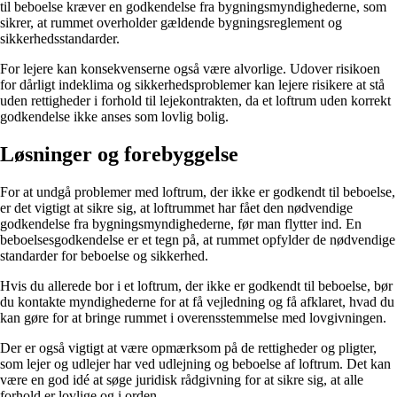
til beboelse kræver en godkendelse fra bygningsmyndighederne, som
sikrer, at rummet overholder gældende bygningsreglement og
sikkerhedsstandarder.
For lejere kan konsekvenserne også være alvorlige. Udover risikoen
for dårligt indeklima og sikkerhedsproblemer kan lejere risikere at stå
uden rettigheder i forhold til lejekontrakten, da et loftrum uden korrekt
godkendelse ikke anses som lovlig bolig.
Løsninger og forebyggelse
For at undgå problemer med loftrum, der ikke er godkendt til beboelse,
er det vigtigt at sikre sig, at loftrummet har fået den nødvendige
godkendelse fra bygningsmyndighederne, før man flytter ind. En
beboelsesgodkendelse er et tegn på, at rummet opfylder de nødvendige
standarder for beboelse og sikkerhed.
Hvis du allerede bor i et loftrum, der ikke er godkendt til beboelse, bør
du kontakte myndighederne for at få vejledning og få afklaret, hvad du
kan gøre for at bringe rummet i overensstemmelse med lovgivningen.
Der er også vigtigt at være opmærksom på de rettigheder og pligter,
som lejer og udlejer har ved udlejning og beboelse af loftrum. Det kan
være en god idé at søge juridisk rådgivning for at sikre sig, at alle
forhold er lovlige og i orden.